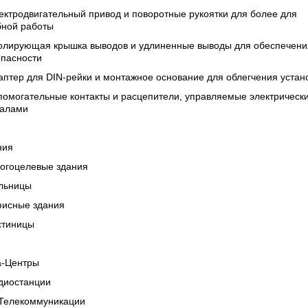
ектродвигательный привод и поворотные рукоятки для более для
бной работы
золирующая крышка выводов и удлиненные выводы для обеспечени
опасности
аптер для DIN-рейки и монтажное основание для облегчения устан
помогательные контакты и расцепители, управляемые электрическ
налами
ния
ногоцелевые здания
ольницы
фисные здания
стиницы
а-Центры
адиостанции
/Телекоммуникации