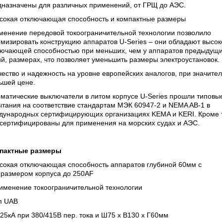
дназначены для различных применений, от ГРЩ до АЭС.
ысокая отключающая способность и компактные размеры
менение передовой токоограничительной технологии позволило
мизировать конструкцию аппаратов U-Series – они обладают высок
лючающей способностью при меньших, чем у аппаратов предыдущ
й, размерах, что позволяет уменьшить размеры электроустановок.
чество и надежность на уровне европейских аналогов, при значите
ьшей цене.
матические выключатели в литом корпусе U-Series прошли типовы
тания на соответствие стандартам МЭК 60947-2 и NEMA AB-1 в
дународных сертифицирующих организациях KEMA и KERI. Кроме т
 сертифицированы для применения на морских судах и АЭС.
пактные размеры
ысокая отключающая способность аппаратов глубиной 60мм с
оразмером корпуса до 250AF
рименение токоограничительной технологии
п UAB
 25кА при 380/415В пер. тока и Ш75 х В130 х Г60мм