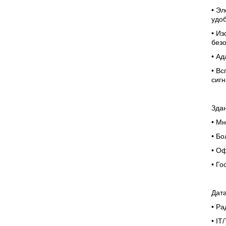
• Эл
удо
• И
без
• Ад
• Вс
сиг
Зда
• М
• Б
• О
• Го
Дат
• Р
• IT