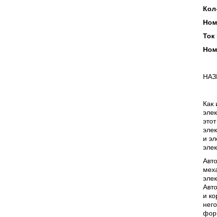
Кол
Ном
Ток 
Ном
НАЗ
Как 
элек
этот
элек
и э
элек
Авт
меха
элек
Авто
и ко
него
фор