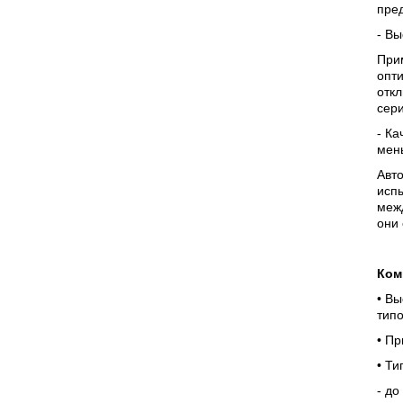
пре
- В
При
опти
отк
сери
- Ка
мен
Авто
испы
меж
они
Ком
• В
тип
• П
• Ти
- до