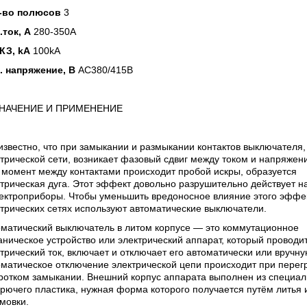
-во полюсов
3
.ток, А
280-350A
КЗ, kA
100kA
. напряжение, В
AC380/415В
НАЧЕНИЕ И ПРИМЕНЕНИЕ
известно, что при замыкании и размыкании контактов выключателя,
трической сети, возникает фазовый сдвиг между током и напряжен
 момент между контактами происходит пробой искры, образуется
трическая дуга. Этот эффект довольно разрушительно действует на
лектроприборы. Чтобы уменьшить вредоносное влияние этого эффе
трических сетях используют автоматические выключатели.
оматический выключатель в литом корпусе — это коммутационное
ническое устройство или электрический аппарат, который проводи
трический ток, включает и отключает его автоматически или вручну
матическое отключение электрической цепи происходит при перег
ротком замыкании. Внешний корпус аппарата выполнен из специал
рючего пластика, нужная форма которого получается путём литья 
мовки.