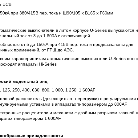
ип UCB
 50кА при 380/415В пер. тока и Ш90/105 х В165 х Г60мм
томатические выключатели в литом корпусе U-Series выпускаются 
нальный ток от 3 до 1 600A с отключающей
обностью от 5 до 150кА при 415В пер. тока и предназначены для
личных применений, от ГРЩ до АЭС.
воим характеристикам автоматические выключатели U-Series полн
осходят аппараты Hi-Series
окий модельный ряд
, 125, 250, 400, 630, 800, 1 000, 1 250, 1 600AF
пловой расцепитель (для защиты от перегрузки) с регулируемыми 
егулируемыми уставками в аппаратах типоразмером до 800AF
лектронные расцепители и механизм с двойным разрывом главной ц
аратах типоразмером 1 600AF
нообразные принадлежности