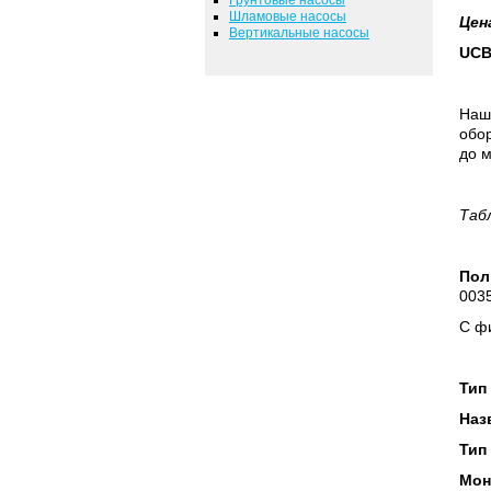
Шламовые насосы
Цен
Вертикальные насосы
UCB
Наш
обор
до м
Таб
Пол
0035
С фи
Тип
Наз
Тип
Мон