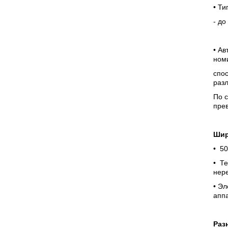
• Т
- до
• Ав
номи
спос
раз
По с
прев
Шир
• 50
• Те
нер
• Э
апп
Раз