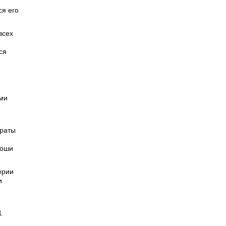
я его
всех
ся
ими
араты
роши
ерии
и
1