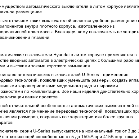
имуществом автоматического выключателя в литом корпусе являетс
пактное размещение.
ным отличием таких выключателей является удобное размещение 
омпонентов внутри плотного корпуса, изготовленного из
ореактивной пластмассы. Благодаря чему выключатель не загорит
 возникновении пламени.
матические выключатели Hyundai в литом корпусе применяются в
стве вводных автоматов в электрических цепях с большими рабоч
ми и высокими токами короткого замыкания
оинство автоматических выключателей U-Series - применение
едовых технологий, позволивших уменьшить размеры, создать апп
тличными характеристиками модельного ряда и широкими
можностями по комплектации. Все наши изделия действительно хо
реализации ваших проектов.
вной отличительной особенностью автоматических выключателей с
ries является применение передовых технологий, позволивших пр
ьшении размеров, сохранить все характеристики более крупных
ратов.
ючатели серии U-Series выпускаются на номинальный ток от 3 до 
 с отключающей способностью от 5 до 150кА при 415В пер. тока и