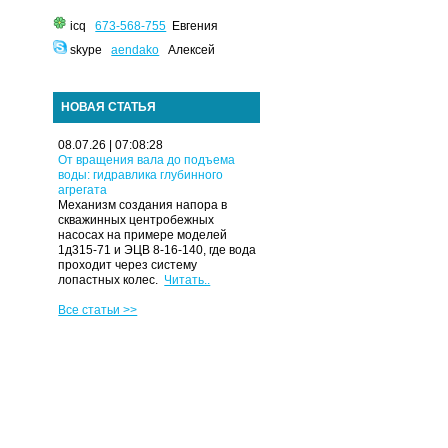
icq
673-568-755
Евгения
skype
aendako
Алексей
НОВАЯ СТАТЬЯ
08.07.26 | 07:08:28
От вращения вала до подъема
воды: гидравлика глубинного
агрегата
Механизм создания напора в
скважинных центробежных
насосах на примере моделей
1д315-71 и ЭЦВ 8-16-140, где вода
проходит через систему
лопастных колес.
Читать..
Все статьи >>