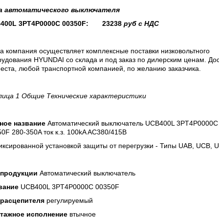
а
автоматического выключателя
400L 3PT4P0000C 00350F: 23238
руб с НДС
а компания осуществляет комплексные поставки низковольтного
удования HYUNDAI со склада и под заказ по дилерским ценам. До
еста, любой транспортной компанией, по желанию заказчика.
лица 1 Общие Технические характеристики
ное название
Автоматический выключатель UCB400L 3PT4P0000C
0F 280-350A ток к.з. 100kA AC380/415В
ксированной установкой защиты от перегрузки - Типы UAB, UCB, 
 продукции
Автоматический выключатель
вание
UCB400L 3PT4P0000C 00350F
 расцепителя
регулируемый
тажное исполнение
втычное