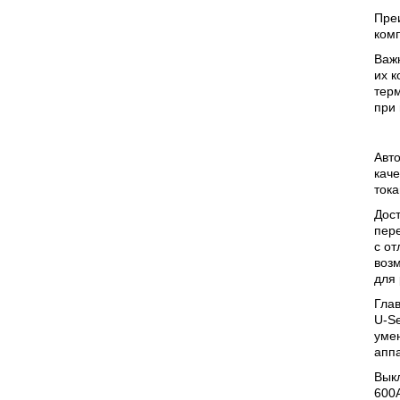
Пре
ком
Важ
их к
терм
при
Авто
каче
тока
Дост
пер
с о
воз
для 
Гла
U-Se
умен
аппа
Выкл
600A