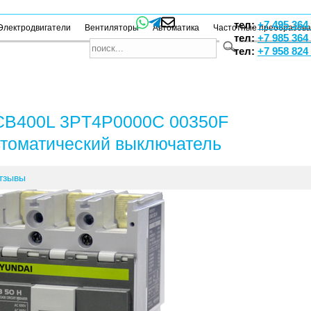
тел:
+7 495 364
Электродвигатели
Вентиляторы
Автоматика
Частотные преобразов
тел:
+7 985 364
тел:
+7 958 824
B400L 3PT4P0000C 00350F
томатический выключатель
тзывы