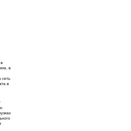
 в
ием, в
 сеть
кта в
т
ю.
рузках
ьного
и