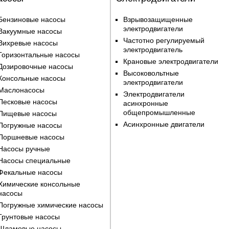
Бензиновые насосы
Взрывозащищенные
электродвигатели
Вакуумные насосы
Частотно регулируемый
Вихревые насосы
электродвигатель
Горизонтальные насосы
Крановые электродвигатели
Дозировочные насосы
Высоковольтные
Консольные насосы
электродвигатели
Маслонасосы
Электродвигатели
Песковые насосы
асинхронные
общепромышленные
Пищевые насосы
Асинхронные двигатели
Погружные насосы
Поршневые насосы
Насосы ручные
Насосы специальные
Фекальные насосы
Химические консольные
насосы
Погружные химические насосы
Грунтовые насосы
Шламовые насосы