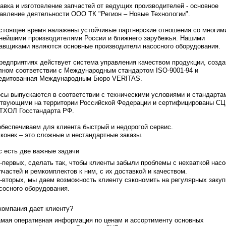
авка и изготовление запчастей от ведущих производителей - основное
авление деятельности ООО ТК "Регион – Новые Технологии".
стоящее время налажены устойчивые партнерские отношения со многим
нейшими производителями России и ближнего зарубежья. Нашими
авщиками являются основные производители насосного оборудования.
редприятиях действует система управления качеством продукции, созда
лном соответствии с Международным стандартом ISO-9001-94 и
едитованная Международным Бюро VERITAS.
сы выпускаются в соответствии с техническими условиями и стандарта
твующими на территории Российской Федерации и сертифицированы СЦ
ТХОЛ Госстандарта РФ.
беспечиваем для клиента быстрый и недорогой сервис.
конек – это сложные и нестандартные заказы.
с есть две важные задачи
-первых, сделать так, чтобы клиенты забыли проблемы с нехваткой насо
пчастей и ремкомплектов к ним, с их доставкой и качеством.
-вторых, мы даем возможность клиенту сэкономить на регулярных закуп
сосного оборудования.
компания дает клиенту?
мая оперативная информация по ценам и ассортименту основных