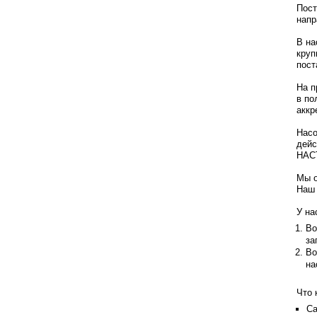
Пост
напр
В на
круп
пост
На п
в по
аккр
Насо
дейс
НАС
Мы о
Наш 
У на
Во
за
Во
на
Что 
Са