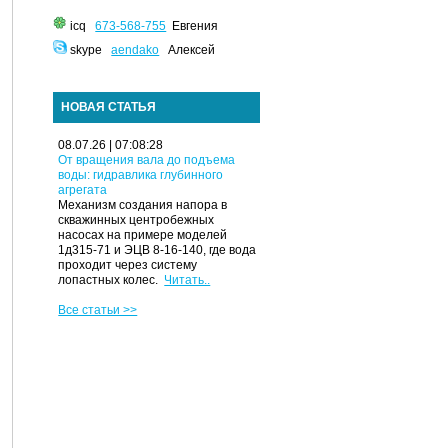
icq
673-568-755
Евгения
skype
aendako
Алексей
НОВАЯ СТАТЬЯ
08.07.26 | 07:08:28
От вращения вала до подъема
воды: гидравлика глубинного
агрегата
Механизм создания напора в
скважинных центробежных
насосах на примере моделей
1д315-71 и ЭЦВ 8-16-140, где вода
проходит через систему
лопастных колес.
Читать..
Все статьи >>