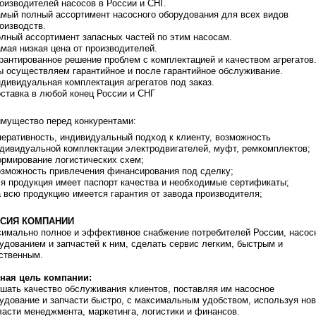
оизводителей насосов в России и СНГ.
мый полный ассортимент насосного оборудования для всех видов
оизводств.
лный ассортимент запасных частей по этим насосам.
мая низкая цена от производителей.
рантированное решение проблем с комплектацией и качеством агрегатов
 осуществляем гарантийное и после гарантийное обслуживание.
дивидуальная комплектация агрегатов под заказ.
ставка в любой конец России и СНГ
мущество перед конкурентами:
еративность, индивидуальный подход к клиенту, возможность
дивидуальной комплектации электродвигателей, муфт, ремкомплектов;
рмирование логистических схем;
зможность привлечения финансирования под сделку;
я продукция имеет паспорт качества и необходимые сертификаты;
 всю продукцию имеется гарантия от завода производителя;
СИЯ КОМПАНИИ
имально полное и эффективное снабжение потребителей России, насо
удованием и запчастей к ним, сделать сервис легким, быстрым и
ственным.
ная цель компании:
шать качество обслуживания клиентов, поставляя им насосное
удование и запчасти быстро, с максимальным удобством, используя но
ласти менеджмента, маркетинга, логистики и финансов.