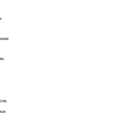
и
нная
ми,
сов,
ках