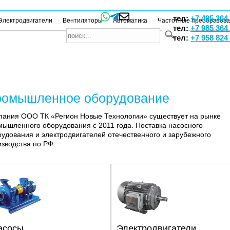
тел:
+7 495 364
Электродвигатели
Вентиляторы
Автоматика
Частотные преобразов
тел:
+7 985 364
тел:
+7 958 824
омышленное оборудование
пания ООО ТК «Регион Новые Технологии» существует на рынке
ышленного оборудования с 2011 года. Поставка насосного
удования и электродвигателей отечественного и зарубежного
зводства по РФ.
асосы
Электродвигатели