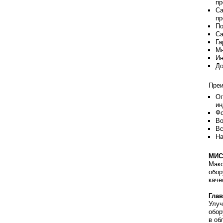
пр
Са
пр
По
Са
Га
Мы
Ин
До
Преи
Оп
ин
Фо
Во
Вс
На
МИС
Макс
обор
каче
Глав
Улуч
обор
в об