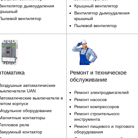
Вентилятор дымоудаления
Крышный вентилятор
крышный
Вентилятор дымоудаления
Пылевой вентилятор
крышный
Пылевой вентилятор
втоматика
Ремонт и техническое
обслуживание
Воздушные автоматические
выключатели UAN
Ремонт электродвигателей
Автоматические выключатели в
Ремонт насосов
литом корпусе
Ремонт компрессоров
Модульное оборудование
Ремонт строительного
Магнитные контакторы
инструмента
Тепловое реле
Ремонт пищевого и торгового
Вакуумный контактор
оборудования