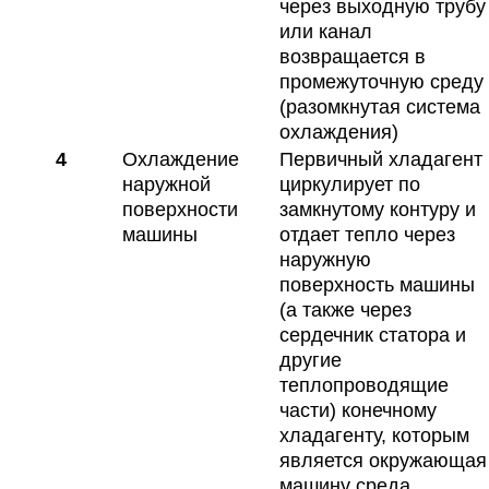
через выходную трубу
или канал
возвращается в
промежуточную среду
(разомкнутая система
охлаждения)
4
Охлаждение
Первичный хладагент
наружной
циркулирует по
поверхности
замкнутому контуру и
машины
отдает тепло через
наружную
поверхность машины
(а также через
сердечник статора и
другие
теплопроводящие
части) конечному
хладагенту, которым
является окружающая
машину среда.