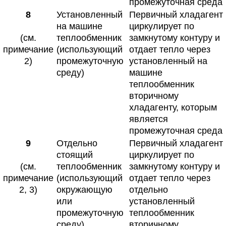
промежуточная среда
8
Установленный
Первичный хладагент
на машине
циркулирует по
(см.
теплообменник
замкнутому контуру и
примечание
(использующий
отдает тепло через
2)
промежуточную
установленный на
среду)
машине
теплообменник
вторичному
хладагенту, которым
является
промежуточная среда
9
Отдельно
Первичный хладагент
стоящий
циркулирует по
(см.
теплообменник
замкнутому контуру и
примечание
(использующий
отдает тепло через
2, 3)
окружающую
отдельно
или
установленный
промежуточную
теплообменник
среду)
вторичному