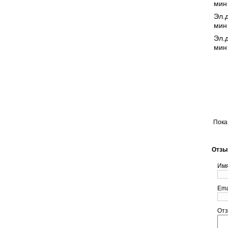
мин
Эл.д
мин
Эл.д
мин
Пока
Отзы
Им
Ema
От