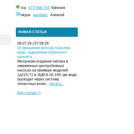
icq
673-568-755
Евгения
skype
aendako
Алексей
НОВАЯ СТАТЬЯ
08.07.26 | 07:08:28
От вращения вала до подъема
воды: гидравлика глубинного
агрегата
Механизм создания напора в
скважинных центробежных
насосах на примере моделей
1д315-71 и ЭЦВ 8-16-140, где вода
проходит через систему
лопастных колес.
Читать..
Все статьи >>