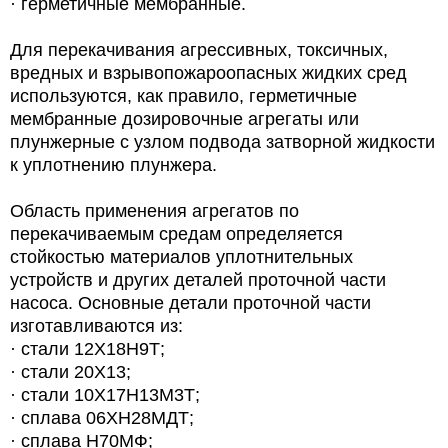
· герметичные мембранные.
Для перекачивания агрессивных, токсичных,
вредных и взрывопожароопасных жидких сред
используются, как правило, герметичные
мембранные дозировочные агрегаты или
плунжерные с узлом подвода затворной жидкости
к уплотнению плунжера.
Область применения агрегатов по
перекачиваемым средам определяется
стойкостью материалов уплотнительных
устройств и других деталей проточной части
насоса. Основные детали проточной части
изготавливаются из:
· стали 12Х18Н9Т;
· стали 20Х13;
· стали 10Х17Н13М3Т;
· сплава 06ХН28МДТ;
· сплава Н70МФ;