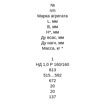
№
п/п
Марка агрегата
L, мм
B, мм
H*, мм
Ду всас, мм
Ду нагн, мм
Масса, кг *
1
НД 1,0 Р 160/160
813
515…592
672
20
20
137