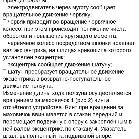
Принцип работы:
¯ электродвигатель через муфту сообщает
вращательное движение червяку;
¯ червяк приводит во вращение червячное
колесо, при этом происходит понижение числа
оборотов и повышение крутящего момента;
¯ червячное колесо посредством шпонки вращает
вал эксцентрика, на шлицах кривошипа которого
установлен эксцентрик;
¯ эксцентрик сообщает движение шатуну;
¯ шатун преобразует вращательное движение
эксцентрика в возвратно-поступательное
движение ползуна.
Изменение длины хода ползуна осуществляется
вращением за маховичок 1 (рис.2) винта
отсчётного устройства. Винт при вращении за
маховичок ввинчивается в стакан передний и
перемещает подвижную опору с закреплённым в
ней валом эксцентрика по стакану 4. Указатель
шкал, выполненный на подвижной опоре,