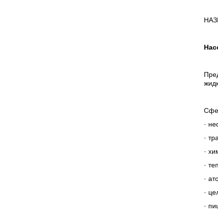
НАЗ
Нас
Пре
жидк
Сфе
· н
· тр
· х
· т
· ат
· ц
· п