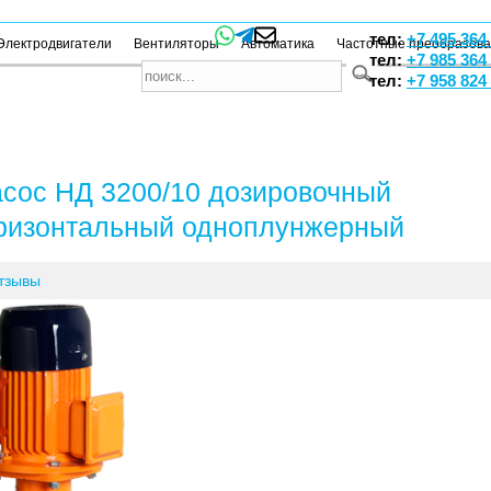
тел:
+7 495 364
Электродвигатели
Вентиляторы
Автоматика
Частотные преобразов
тел:
+7 985 364
тел:
+7 958 824
сос НД 3200/10 дозировочный
ризонтальный одноплунжерный
тзывы