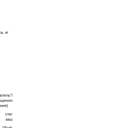
а, кг
*
атель"В"
ищенного
ния)
степень
защиты
1ExdeIIBT4