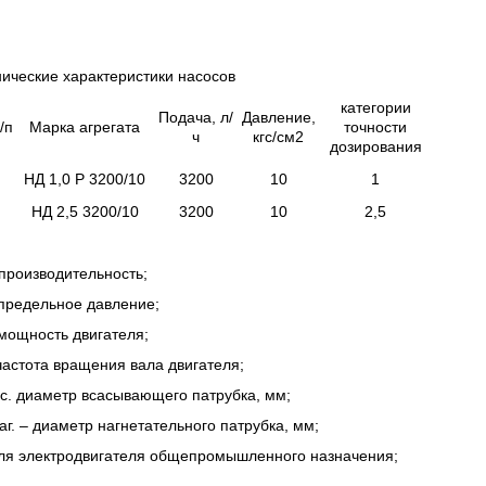
ические характеристики насосов
категории
Подача, л/
Давление,
/п
Марка агрегата
точности
ч
кгс/см2
дозирования
НД 1,0 Р 3200/10
3200
10
1
НД 2,5 3200/10
3200
10
2,5
:
производительность;
 предельное давление;
мощность двигателя;
частота вращения вала двигателя;
с. диаметр всасывающего патрубка, мм;
аг. – диаметр нагнетательного патрубка, мм;
для электродвигателя общепромышленного назначения;