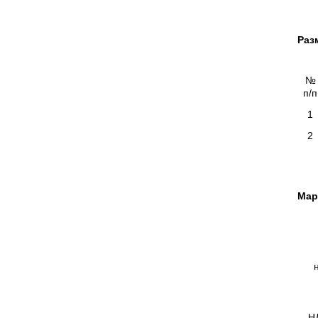
Раз
№
п/п
1
2
Мар
НД