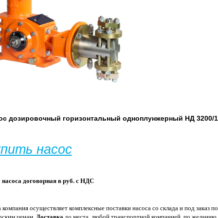
ос дозировочный горизонтальный одноплунжерный
НД 3200/
упить насос
 насоса договорная в руб. с НДС
 компания осуществляет комплексные поставки насоса со склада и под заказ по
рским ценам.
Доставка
до места, любой транспортной компанией, по желанию