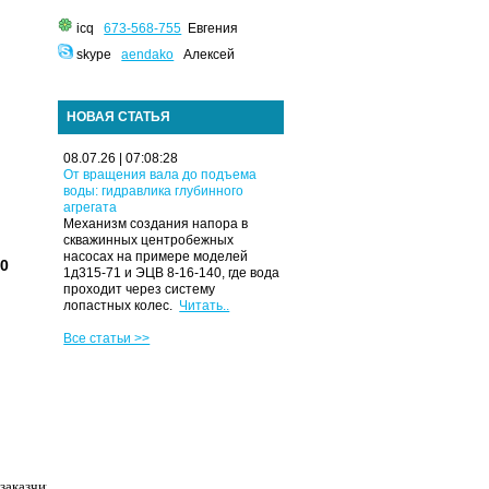
icq
673-568-755
Евгения
skype
aendako
Алексей
НОВАЯ СТАТЬЯ
08.07.26 | 07:08:28
От вращения вала до подъема
воды: гидравлика глубинного
агрегата
Механизм создания напора в
скважинных центробежных
насосах на примере моделей
10
1д315-71 и ЭЦВ 8-16-140, где вода
проходит через систему
лопастных колес.
Читать..
Все статьи >>
заказчика. У нас