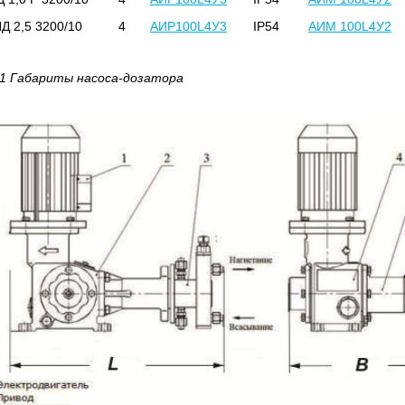
Д 2,5 3200/10
4
АИР100L4У3
IP54
АИМ 100L4У2
 1 Габариты насоса-дозатора