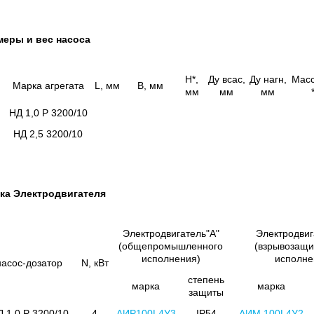
меры и вес насоса
H*,
Ду всас,
Ду нагн,
Масс
Марка агрегата
L, мм
B, мм
мм
мм
мм
НД 1,0 Р 3200/10
НД 2,5 3200/10
ка Электродвигателя
Электродвигатель"А"
Электродвиг
(общепромышленного
(взрывозащ
исполнения)
исполне
насос-дозатор
N, кВт
степень
марка
марка
защиты
 1,0 Р 3200/10
4
АИР100L4У3
IP54
АИМ 100L4У2