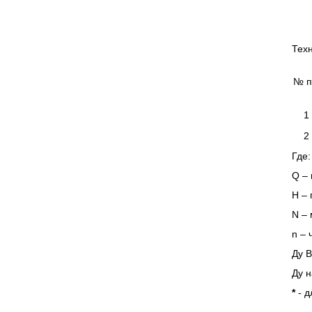
Техн
№ п
1
2
Где
Q – 
Н –
N – 
n – 
Ду В
Ду н
*
- 