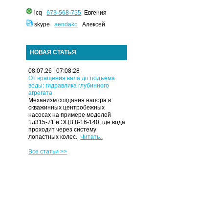
icq
673-568-755
Евгения
skype
aendako
Алексей
НОВАЯ СТАТЬЯ
08.07.26 | 07:08:28
От вращения вала до подъема
воды: гидравлика глубинного
агрегата
Механизм создания напора в
скважинных центробежных
насосах на примере моделей
1д315-71 и ЭЦВ 8-16-140, где вода
проходит через систему
лопастных колес.
Читать..
Все статьи >>