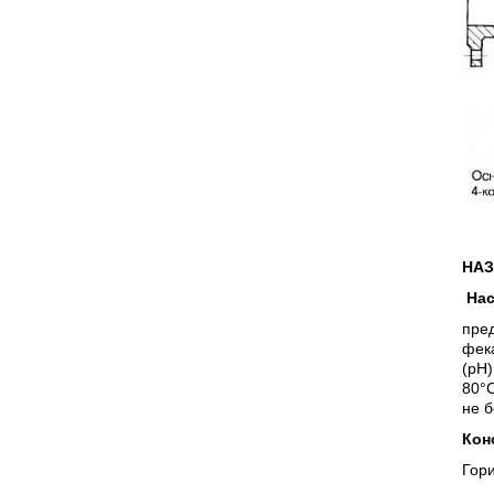
НАЗ
На
пред
фек
(рН)
80°С
не б
Кон
Гори