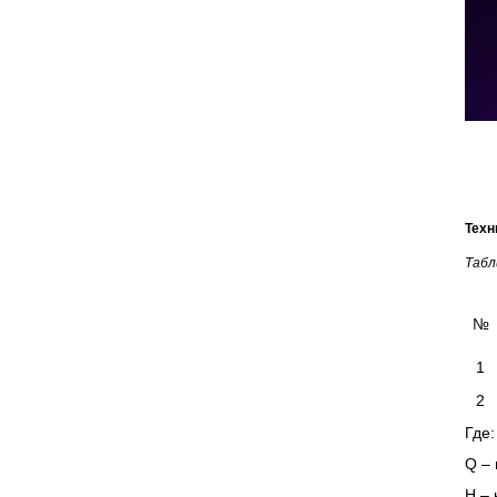
Техн
Табл
№
1
2
Где:
Q – 
Н – 