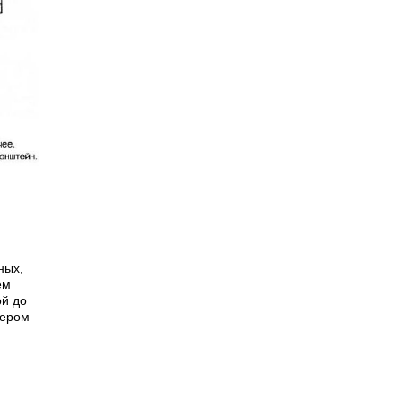
ных,
ем
ой до
мером