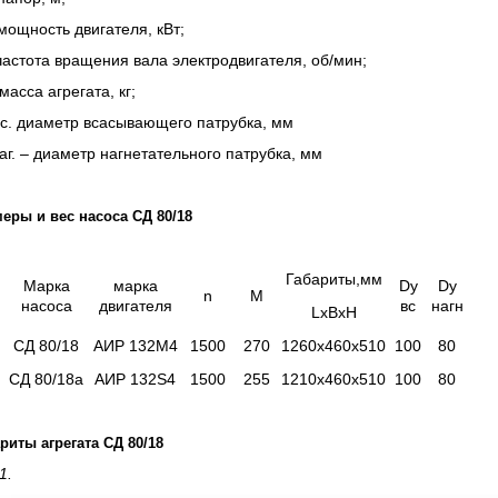
мощность двигателя, кВт;
частота вращения вала электродвигателя, об/мин;
масса агрегата, кг;
с. диаметр всасывающего патрубка, мм
аг. – диаметр нагнетательного патрубка, мм
еры и вес насоса СД 80/18
Габариты,мм
Марка
марка
Dy
Dy
n
M
насоса
двигателя
вс
нагн
LxBxH
СД 80/18
АИР 132М4
1500
270
1260х460х510
100
80
СД 80/18а
АИР 132S4
1500
255
1210х460х510
100
80
риты агрегата СД 80/18
 1.