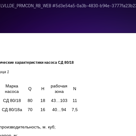
ические характеристики насоса СД 80/18
ица 1
Марка
рабочая
Q
H
N
насоса
зона
СД 80/18
80
18
43…103
11
СД 80/18а
70
16
40…94
7,5
производительность, м. куб;
напор, м;