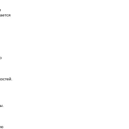
и
дается
о
остей.
ы.
ую