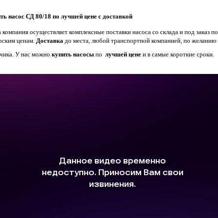
ть насос СД 80/18 по лучшей цене с доставкой
 компания осуществляет комплексные поставки насоса со склада и под заказ по
рским ценам.
Доставка
до места, любой транспортной компанией, по желанию
зчика. У нас можно
купить насосы
по
лучшей цене
и в самые короткие сроки.