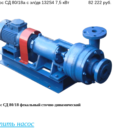
с СД 80/18а с эл/дв 132S4 7,5 кВт
82 222 руб.
ос
СД 80/18
фекальный сточно-динамический
пить насос