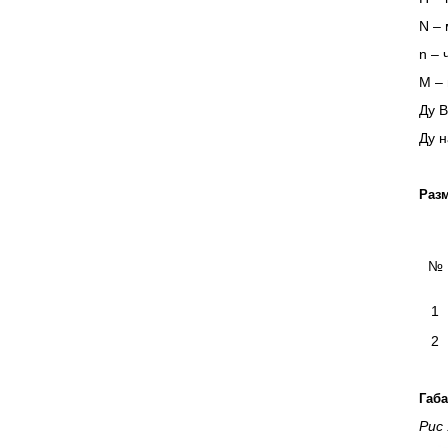
N – 
n – 
М – 
Ду В
Ду н
Разм
№
1
2
Габа
Рис