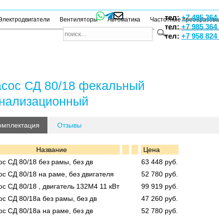
тел:
+7 495 364
Электродвигатели
Вентиляторы
Автоматика
Частотные преобразов
тел:
+7 985 364
тел:
+7 958 824
сос СД 80/18 фекальный
нализационный
омплектация
Отзывы
Название
Цена
с СД 80/18 без рамы, без дв
63 448 руб.
с СД 80/18 на раме, без двигателя
52 780 руб.
с СД 80/18 , двигатель 132М4 11 кВт
99 919 руб.
с СД 80/18а без рамы, без дв
47 260 руб.
с СД 80/18а на раме, без дв
52 780 руб.