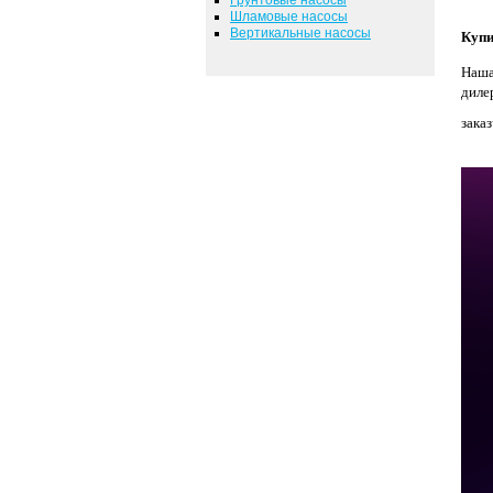
Шламовые насосы
Вертикальные насосы
Купи
Наша
диле
зака