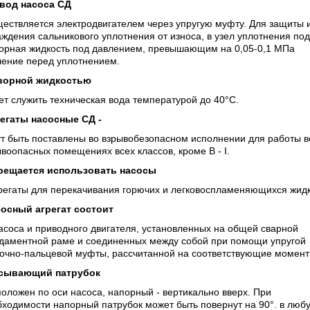
вод насоса СД
ествляется электродвигателем через упругую муфту. Для защиты 
ждения сальникового уплотнения от износа, в узел уплотнения по
ворная жидкость под давлением, превышающим на 0,05-0,1 МПа
ление перед уплотнением.
ворной жидкостью
т служить техническая вода температурой до 40°С.
егаты насосные СД -
т быть поставлены во взрывобезопасном исполнении для работы в
воопасных помещениях всех классов, кроме В - I.
рещается использовать насосы
регаты для перекачивания горючих и легковоспламеняющихся жидк
осный агрегат состоит
асоса и приводного двигателя, установленных на общей сварной
даментной раме и соединенных между собой при помощи упругой
лочно-пальцевой муфты, рассчитанной на соответствующие момент
сывающий патрубок
оложен по оси насоса, напорный - вертикально вверх. При
ходимости напорный патрубок может быть повернут на 90°. в люб