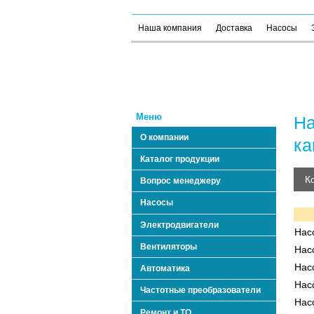
Наша компания
Доставка
Насосы
Меню
На
О компании
ка
Каталог продукции
К
Вопрос менеджеру
Насосы
Электродвигатели
Насо
Вентиляторы
Насо
Насо
Автоматика
Насо
Частотные преобразователи
Насо
Ремонт и ТО