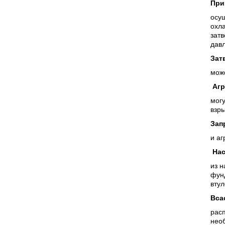
При
осущ
охла
зат
дав
Зат
може
Агр
могу
взры
Зап
и аг
Нас
из н
фун
вту
Вса
расп
необ