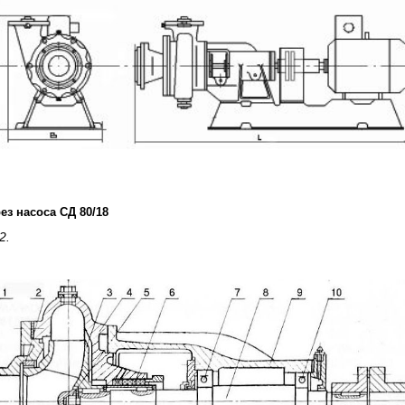
ез насоса СД 80/18
 2.