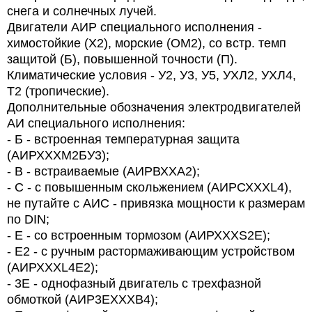
снега и солнечных лучей.
Двигатели АИР специального исполнения -
химостойкие (Х2), морские (ОМ2), со встр. темп
защитой (Б), повышенной точности (П).
Климатические условия - У2, У3, У5, УХЛ2, УХЛ4,
Т2 (тропические).
Дополнительные обозначения электродвигателей
АИ специального исполнения:
- Б - встроенная температурная защита
(АИРХХХМ2БУ3);
- В - встраиваемые (АИРВХХА2);
- С - с повышенным скольжением (АИРСХХХL4),
не путайте с АИС - привязка мощности к размерам
по DIN;
- Е - со встроенным тормозом (АИРХХХS2Е);
- Е2 - с ручным растормаживающим устройством
(АИРХХХL4Е2);
- 3Е - однофазный двигатель с трехфазной
обмоткой (АИР3ЕХХХВ4);