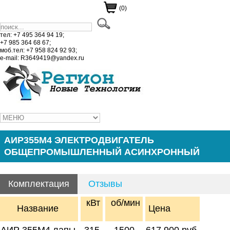
(0)
тел: +7 495 364 94 19;
+7 985 364 68 67;
моб.тел: +7 958 824 92 93;
e-mail: R3649419@yandex.ru
АИР355М4 ЭЛЕКТРОДВИГАТЕЛЬ
ОБЩЕПРОМЫШЛЕННЫЙ АСИНХРОННЫЙ
Комплектация
Отзывы
кВт
об/мин
Название
Цена