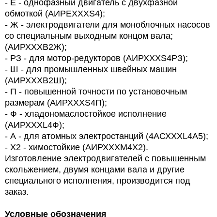
- Е - однофазный двигатель с двухфазной
обмоткой (АИРЕХХХS4);
- Ж - электродвигатели для моноблочных насосов
со специальным выходным концом вала;
(АИРХХХВ2Ж);
- РЗ - для мотор-редукторов (АИРХХХS4РЗ);
- Ш - для промышленных швейных машин
(АИРХХХВ2Ш);
- П - повышенной точности по установочным
размерам (АИРХХХS4П);
- Ф - хладономаслостойкое исполнение
(АИРХХХL4Ф);
- А - для атомных электростанций (4АСХХХL4А5);
- Х2 - химостойкие (АИРХХХМ4Х2).
Изготовление электродвигателей с повышенным
скольжением, двумя концами вала и другие
специального исполнения, производится под
заказ.
Условные обозначения