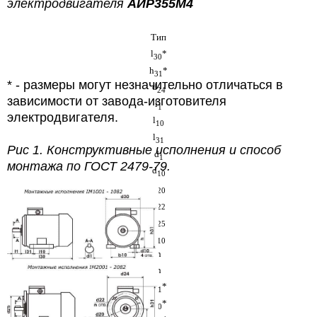
электродвигателя
АИР355М
4
Тип
l
*
30
h
*
31
* - размеры могут незначительно отличаться в
d
24
зависимости от завода-изготовителя
l
1
электродвигателя.
l
10
l
31
Рис 1.
Конструктивные исполнения и способ
d
1
монтажа по ГОСТ 2479-79.
d
10
d
20
d
22
d
25
b
10
n
h
l
*
21
l
*
20