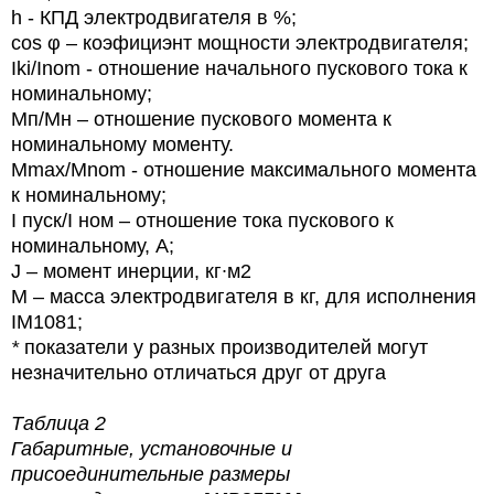
h
- КПД электродвигателя в %;
cos φ – коэфициэнт мощности электродвигателя;
Iki/Inom - отношение начального пускового тока к
номинальному;
Мп/Мн – отношение пускового момента к
номинальному моменту.
Mmax/Mnom - отношение максимального момента
к номинальному;
I
пуск/
I
ном – отношение тока пускового к
номинальному, А;
J
– момент инерции, кг∙м2
М – масса электродвигателя в кг, для исполнения
IM1081;
*
показатели у разных производителей могут
незначительно отличаться друг от друга
Таблица 2
Габаритные, установочные и
присоединительные размеры