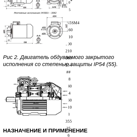
h
*
10
h
5
АИР355SM4
1560
1010
800
210
Рис 2. Двигатель обдуваемого закрытого
560
исполнения
со степенью защиты IP54 (55).
254
##
28
740
24
860
610
8
355
25
НАЗНАЧЕНИЕ И ПРИМЕНЕНИЕ
6