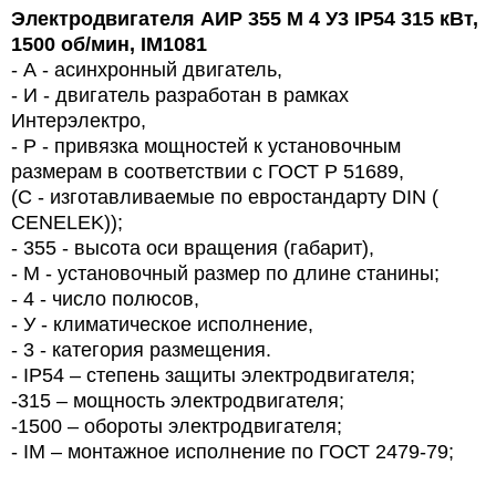
Электродвигателя АИР 355 М 4 У3
IP
54 315 кВт,
1500 об/мин, IM1081
- А - асинхронный двигатель,
- И - двигатель разработан в рамках
Интерэлектро,
- Р - привязка мощностей к установочным
размерам в соответствии с ГОСТ Р 51689,
(С - изготавливаемые по евростандарту DIN (
CENELEK));
- 355 - высота оси вращения (габарит),
-
M
- установочный размер по длине станины;
- 4 - число полюсов,
- У - климатическое исполнение,
- 3 - категория размещения.
- IP54 – степень защиты электродвигателя;
-
315
– мощность электродвигателя;
-
150
0 – обороты электродвигателя;
- IM – монтажное исполнение по ГОСТ 2479-79;