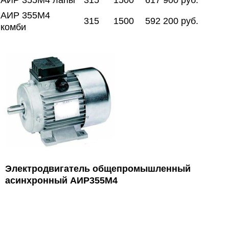
АИР 355М4 лапы
315
1500
617 900 руб.
АИР 355М4
315
1500
592 200 руб.
комби
Электродвигатель общепромышленный
асинхронный АИР355М
4