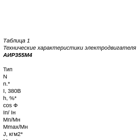
Таблица 1
Технические характеристики электродвигателя
АИР355М
4
Тип
N
n.*
I, 380В
h
, %*
cos Ф
Iп/ Iн
Мп/Мн
Мmax/Мн
J, кгм2*