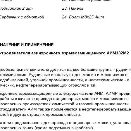
Подшипник 2 шт
23.
Панель
Сердечник с обмоткой
24.
Болт М8х25 4шт
НАЧЕНИЕ И ПРИМЕНЕНИЕ
ктродвигателя асинхронного взрывозащищенного АИМ132M2
вобезопасные двигатели делятся на две большие группы - руднич
техимические. Рудничные используют для машин и механизмов в
нодобывающей, угольной промышленности, а нефтехимические - в
ческих, нефтеперерабатывающих отраслях и т.п.
нхронные взрывозащищенные
электродвигатели
АИМ, АИМР предн
работы в качестве привода стационарных машин и механизмов во
ывоопасных производствах химической и газовой промышленности.
ктродвигатели АИМ так же применяются в нефтеперерабатывающе
ьной и других отраслях промышленности.
гатели
предназначены для привода стационарных
машин, установл
ывоопасных зонах
(кроме
подземных выработок).