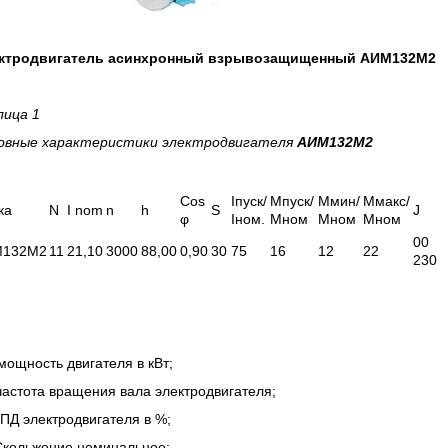
ктродвигатель асинхронный взрывозащищенный АИМ132M2
лица 1
овные характеристики
электродвигателя
АИМ132M2
Соs
Iпуск/
Мпуск/
Ммин/
Ммакс/
ка
N
I nom
n
h
S
J
φ
Iном.
Мном
Мном
Мном
00
132М2
11
21,10
3000
88,00
0,90
30
75
16
12
22
230
мощность двигателя в кВт;
частота вращения вала электродвигателя;
КПД электродвигателя в %;
 Скольжение номинальное;