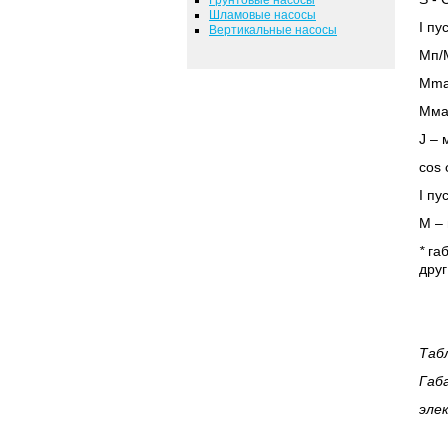
Шламовые насосы
I
пус
Вертикальные насосы
Мп
/
Mma
Мма
J
– м
cos 
I
пус
М – 
*
габ
друг
Таб
Габ
эле