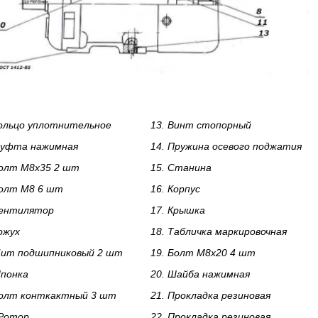
ольцо уплотнительное
13.
Винт стопорный
уфта нажимная
14.
Пружина осевого поджатия
олт М8х35 2 шт
15.
Станина
олт М8 6 шт
16.
Корпус
ентилятор
17.
Крышка
ожух
18.
Табличка маркировочная
ит подшипниковый 2 шт
19.
Болт М8х20 4 шт
понка
20.
Шайба нажимная
олт конткактный 3 шт
21.
Прокладка резиновая
Ротор
22.
Прокладка резиновая