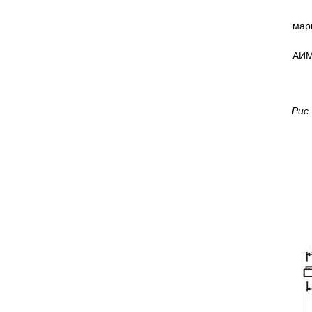
мар
АИМ
Рис 