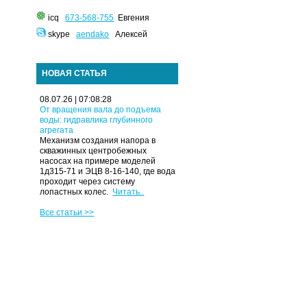
icq
673-568-755
Евгения
skype
aendako
Алексей
НОВАЯ СТАТЬЯ
08.07.26 | 07:08:28
От вращения вала до подъема
воды: гидравлика глубинного
агрегата
Механизм создания напора в
скважинных центробежных
насосах на примере моделей
1д315-71 и ЭЦВ 8-16-140, где вода
проходит через систему
лопастных колес.
Читать..
Все статьи >>