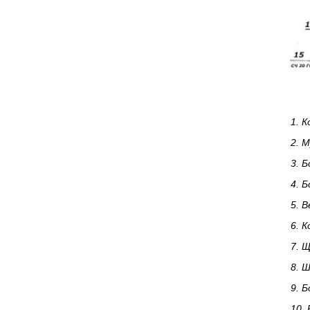
1.
К
2.
М
3.
Б
4.
Б
5.
В
6.
К
7.
Щ
8.
Ш
9.
Б
10.