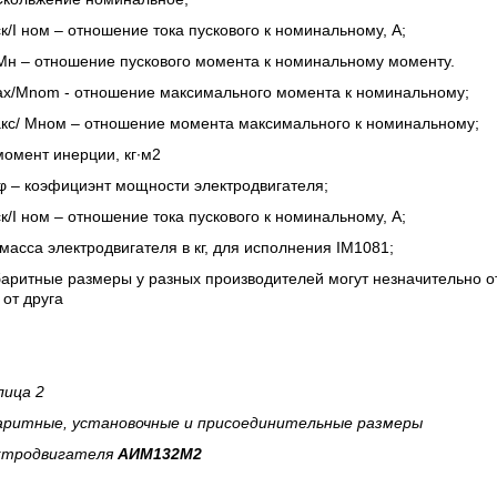
к/
I
ном – отношение тока пускового к номинальному, А;
Мн
– отношение пускового момента к номинальному моменту.
x/Mnom - отношение максимального момента к номинальному;
кс/ Мном – отношение момента максимального к номинальному;
омент инерции, кг∙м2
φ – коэфициэнт мощности электродвигателя;
к/
I
ном – отношение тока пускового к номинальному, А;
масса электродвигателя в кг, для исполнения IM1081;
аритные размеры у разных производителей могут незначительно о
 от друга
лица 2
аритные, установочные и присоединительные размеры
ктродвигателя
АИМ132M2