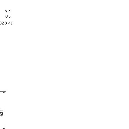
М,
h
h
кг
l0
5
32
8
41
125