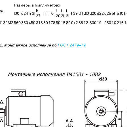
Размеры в миллиметрах
ка
h
l
l
l
l30
d24
h 3l
l l
l l0
l 39
d l
dl0
d20
d22
d25
bl
b l0
h
37
20
2l
3l
132М2
560
350
450
318
80
178
50
15
89
0±2
38
12
300
19
250
10
216
1
1.
Монтажное исполнение по
ГОСТ 2479–79