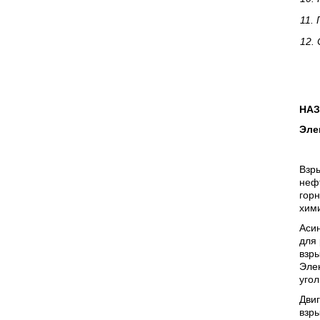
11.
12.
НАЗ
Эле
Взры
неф
гор
хими
Аси
для 
взр
Эле
угол
Дви
взр