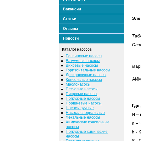
Вакансии
Эле
Статьи
Отзывы
Таб
Новости
Осн
Каталог насосов
Бензиновые насосы
Вакуумные насосы
Вихревые насосы
мар
Горизонтальные насосы
Дозировочные насосы
АИМ
Консольные насосы
Маслонасосы
Песковые насосы
Пищевые насосы
Погружные насосы
Поршневые насосы
Где,
Насосы ручные
Насосы специальные
N
– 
Фекальные насосы
Химические консольные
n
– 
насосы
Погружные химические
h
- 
насосы
S -
Грунтовые насосы