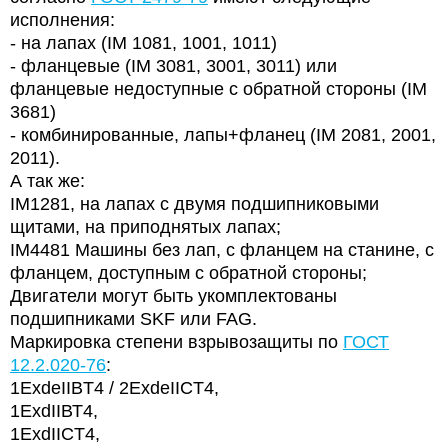
исполнения:
-
на лапах (IM 1081, 1001, 1011)
-
фланцевые (IM 3081, 3001, 3011) или
фланцевые недоступные с обратной стороны (IM
3681)
- комбинированные, лапы+фланец (IM 2081, 2001,
2011).
А так же:
IM
1281, на лапах с двумя подшипниковыми
щитами, на приподнятых лапах;
IM
4481 Машины без лап, с фланцем на станине, с
фланцем, доступным с обратной стороны;
Двигатели могут быть укомплектованы
подшипниками SKF или FAG.
Маркировка степени взрывозащиты
по
ГОСТ
12.2.020-76
:
1
ExdeIIBT
4 / 2
ExdeIICT
4,
1
ExdII
ВТ4,
1
ExdIICT
4,