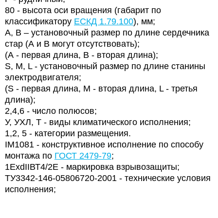
80 - высота оси вращения (габарит по
классификатору
ЕСКД 1.79.100
), мм;
А, В – установочный размер по длине сердечника
стар (А и В могут отсутствовать);
(А - первая длина, В - вторая длина);
S, М, L - установочный размер по длине станины
электродвигателя;
(S - первая длина, М - вторая длина, L - третья
длина);
2,4,6 - число полюсов;
У, УХЛ, Т - виды климатического исполнения;
1,2, 5 - категории размещения.
IМ1081 - конструктивное исполнение по способу
монтажа по
ГОСТ 2479-79
;
1ЕхdIIВТ4/2Е - маркировка взрывозащиты;
ТУ3342-146-05806720-2001
-
технические условия
исполнения;