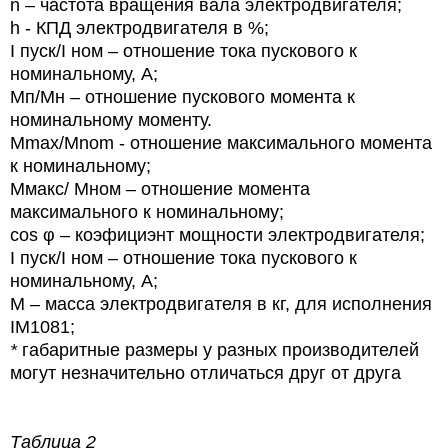
n
– частота вращения вала электродвигателя;
h
- КПД электродвигателя в %;
I
пуск/
I
ном – отношение тока пускового к
номинальному, А;
Мп
/
Мн
– отношение пускового момента к
номинальному моменту.
Mmax/Mnom - отношение максимального момента
к номинальному;
Ммакс/ Мном – отношение момента
максимального к номинальному;
cos φ – коэфициэнт мощности электродвигателя;
I
пуск/
I
ном – отношение тока пускового к
номинальному, А;
М – масса электродвигателя в кг, для исполнения
IM1081;
*
габаритные размеры у разных производителей
могут незначительно отличаться друг от друга
Таблица 2