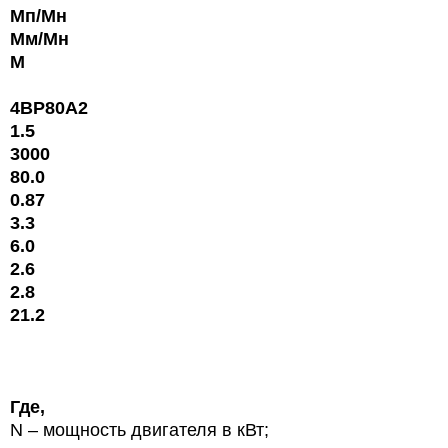
Mп/Mн
Mм/Mн
M
4ВР80А2
1.5
3000
80.0
0.87
3.3
6.0
2.6
2.8
21.2
Где,
N
– мощность двигателя в кВт;