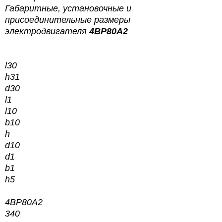
Габаритные, установочные и
присоединительные размеры
электродвигателя
4ВР80А2
l30
h31
d30
l1
l10
b10
h
d10
d1
b1
h5
4ВР80А2
340