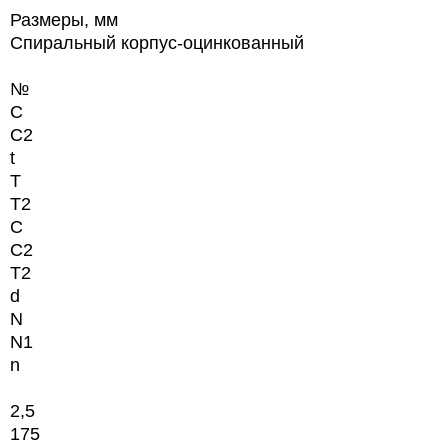
Размеры, мм
Спиральный корпус-оцинкованный
№
C
C2
t
T
T2
C
C2
T2
d
N
N1
n
2,5
175