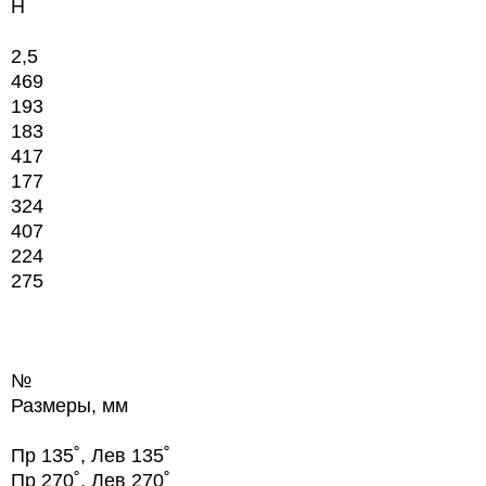
H
2,5
469
193
183
417
177
324
407
224
275
№
Размеры, мм
Пр 135˚, Лев 135˚
Пр 270˚, Лев 270˚