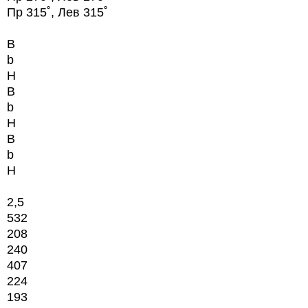
Пр 315˚, Лев 315˚
B
b
H
B
b
H
B
b
H
2,5
532
208
240
407
224
193