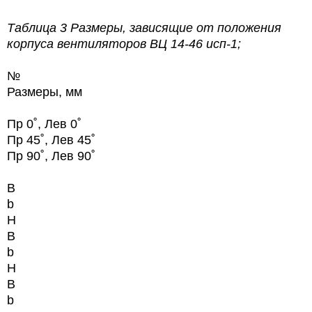
Таблица 3
Размеры, зависящие от положения
корпуса вентиляторов
ВЦ 14-46
исп-1;
№
Размеры, мм
Пр 0˚, Лев 0˚
Пр 45˚, Лев 45˚
Пр 90˚, Лев 90˚
B
b
H
B
b
H
B
b