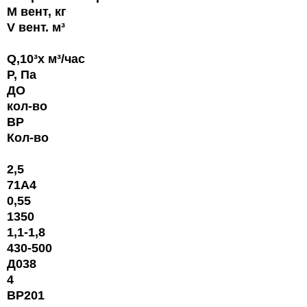
М вент, кг
V вент. м³
Q,10³х м³/час
P, Па
ДО
кол-во
ВР
Кол-во
2,5
71А4
0,55
1350
1,1-1,8
430-500
Д038
4
ВР201