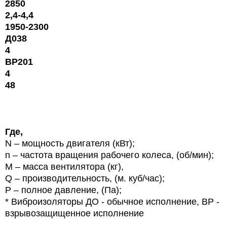
2850
2,4-4,4
1950-2300
Д038
4
ВР201
4
48
Где,
N
– мощность двигателя (кВт);
n
– частота вращения рабочего колеса, (об/мин);
М – масса вентилятора
(кг),
Q
– производительность,
(м. куб/час);
P
– полное давление, (Па);
* Виброизоляторы ДО - обычное исполнение, ВР -
взрывозащищенное исполнение