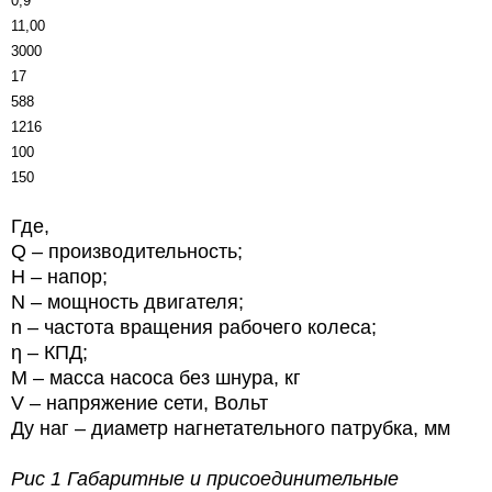
0,9
11,00
3000
17
588
1216
100
150
Где,
Q – производительность;
Н – напор;
N – мощность двигателя;
n – частота вращения рабочего колеса;
η – КПД;
М – масса насоса без шнура, кг
V – напряжение
сети, Вольт
Ду наг – диаметр нагнетательного патрубка, мм
Рис 1 Габаритные и присоединительные