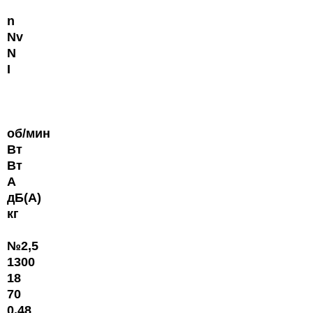
n
Nv
N
I
об/мин
Вт
Вт
А
дБ(А)
кг
№2,5
1300
18
70
0,48