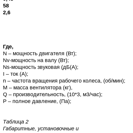
58
2,6
Где,
N
– мощность двигателя (Вт);
Nv
-мощность на валу (Вт);
Ns
-мощность звуковая (дБ(А);
I
– ток (А);
n
– частота вращения рабочего колеса, (об/мин);
М – масса вентилятора
(кг),
Q
– производительность,
(10*3, м3/час);
P
– полное давление, (Па);
Таблица 2
Габаритные, установочные и