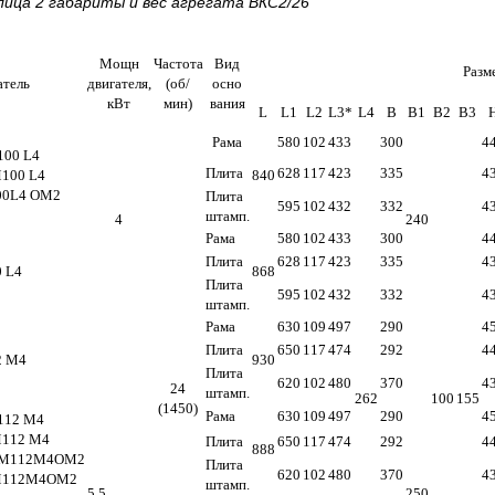
лица 2 габариты и вес агрегата
ВКС2/26
Мощн
Частота
Вид
Разм
атель
двигателя,
(об/
осно
кВт
мин)
вания
L
L
1
L
2
L
3
*
L
4
В
В
1
В
2
В
3
Рама
580
102
433
300
4
100 L4
Плита
628
117
423
335
4
100 L4
840
00L4 ОМ2
Плита
595
102
432
332
4
штамп.
4
240
Рама
580
102
433
300
4
Плита
628
117
423
335
4
 L4
868
Плита
595
102
432
332
4
штамп.
Рама
630
109
497
290
4
Плита
650
117
474
292
4
2 М4
930
Плита
620
102
480
370
4
24
штамп.
262
100
155
(1450)
Рама
630
109
497
290
4
112 М4
112 М4
Плита
650
117
474
292
4
888
М112М4ОМ2
Плита
620
102
480
370
4
112М4ОМ2
штамп.
5,5
250