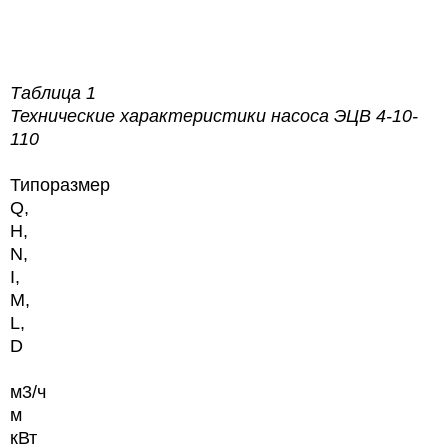
Таблица 1
Технические характеристики насоса
ЭЦВ 4-10-
110
Типоразмер
Q,
H,
N,
I,
М,
L,
D
м3/ч
м
кВт