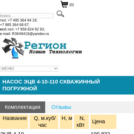
(0)
тел: +7 495 364 94 19;
+7 985 364 68 67;
моб.тел: +7 958 824 92 93;
e-mail: R3649419@yandex.ru
НАСОС ЭЦВ 4-10-110 СКВАЖИННЫЙ
ПОГРУЖНОЙ
Комплектация
Отзывы
Название
Q, м.куб/
H, м
N,
Цена
час
кВт