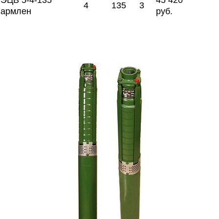
ЭЦВ 5-4-135
45 420
4
135
3
армлен
руб.