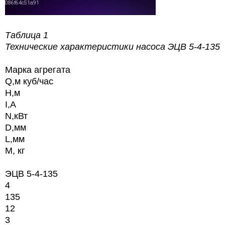
Таблица 1
Технические характеристики насоса
ЭЦВ 5-4-135
Марка агрегата
Q,м куб/час
H,м
I,А
N,кВт
D,мм
L,мм
М, кг
ЭЦВ 5-4-135
4
135
12
3