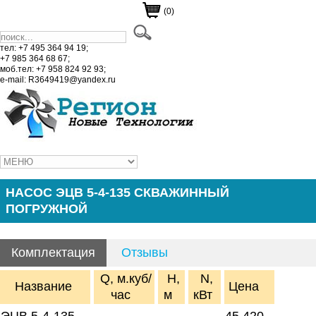
(0)
тел: +7 495 364 94 19;
+7 985 364 68 67;
моб.тел: +7 958 824 92 93;
e-mail: R3649419@yandex.ru
НАСОС ЭЦВ 5-4-135 СКВАЖИННЫЙ
ПОГРУЖНОЙ
Комплектация
Отзывы
Q, м.куб/
H,
N,
Название
Цена
час
м
кВт