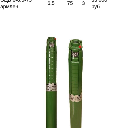
ЭЦВ 6-6,5-75
33 000
6,5
75
3
армлен
руб.