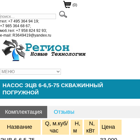
(0)
тел: +7 495 364 94 19;
+7 985 364 68 67;
моб.тел: +7 958 824 92 93;
e-mail: R3649419@yandex.ru
НАСОС ЭЦВ 6-6,5-75 СКВАЖИННЫЙ
ПОГРУЖНОЙ
Комплектация
Отзывы
Q, м.куб/
H,
N,
Название
Цена
час
м
кВт