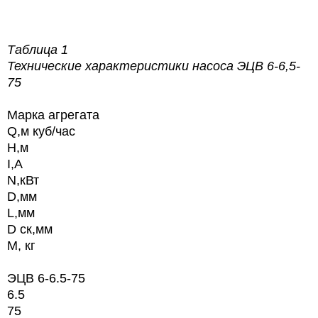
Таблица 1
Технические характеристики насоса
ЭЦВ 6-6,5-
75
Марка агрегата
Q,м куб/час
H,м
I,А
N,кВт
D,мм
L,мм
D ск,мм
М, кг
ЭЦВ 6-6.5-75
6.5
75