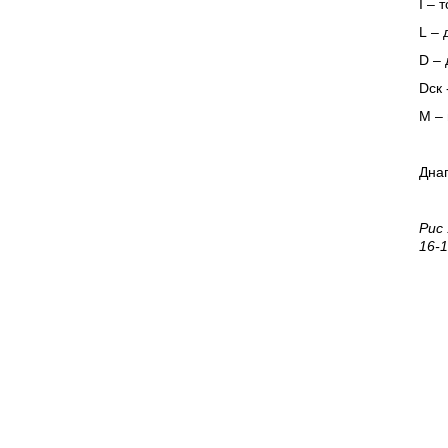
I
– т
L
– 
D
– 
Dск 
M
– 
Днаг
Рис
16-