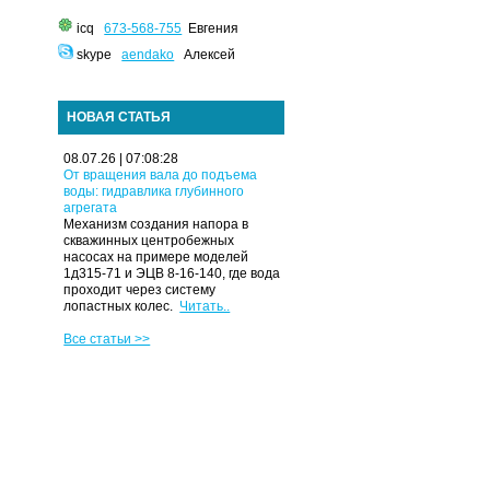
icq
673-568-755
Евгения
skype
aendako
Алексей
НОВАЯ СТАТЬЯ
08.07.26 | 07:08:28
От вращения вала до подъема
воды: гидравлика глубинного
агрегата
Механизм создания напора в
скважинных центробежных
насосах на примере моделей
1д315-71 и ЭЦВ 8-16-140, где вода
проходит через систему
лопастных колес.
Читать..
Все статьи >>