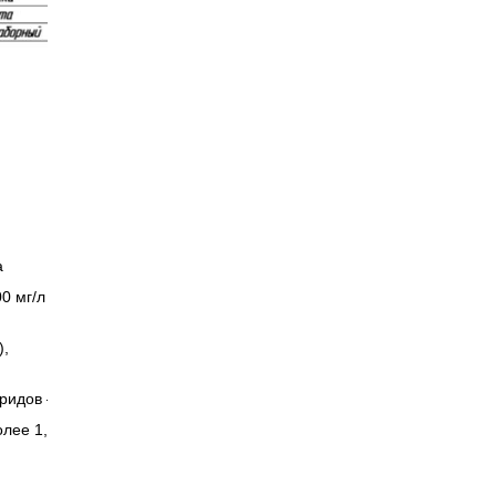
а
0 мг/л
),
ридов –
олее 1,5