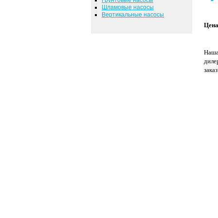
Шламовые насосы
Вертикальные насосы
Цена
Наша
диле
зака