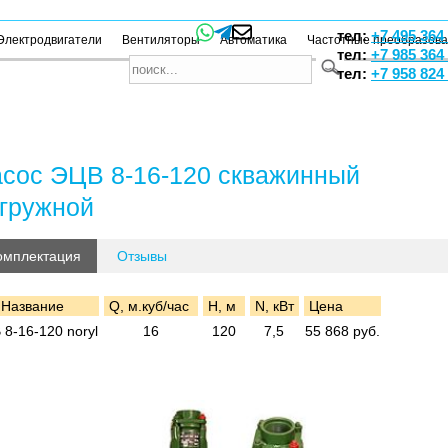
тел:
+7 495 364
Электродвигатели
Вентиляторы
Автоматика
Частотные преобразов
тел:
+7 985 364
тел:
+7 958 824
сос ЭЦВ 8-16-120 скважинный
гружной
омплектация
Отзывы
Название
Q, м.куб/час
H, м
N, кВт
Цена
8-16-120 noryl
16
120
7,5
55 868 руб.