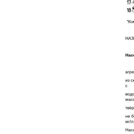
*Ко
НАЗ
Нас
агр
из с
с
водо
мас
твёр
не б
мг/л
Насо