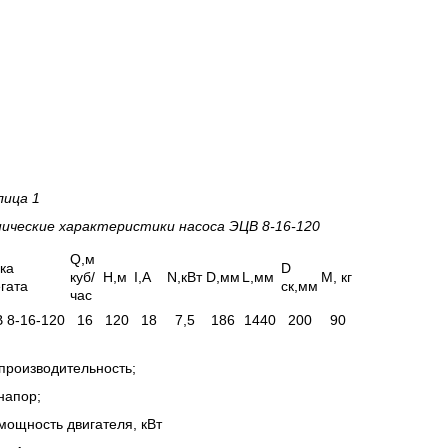
лица 1
нические характеристики насоса
ЭЦВ 8-16-120
Q,м
ка
D
куб/
H,м
I,А
N,кВт
D,мм
L,мм
М, кг
гата
ск,мм
час
 8-16-120
16
120
18
7,5
186
1440
200
90
производительность;
напор;
мощность двигателя, кВт