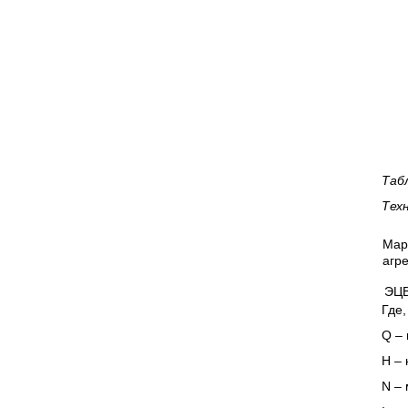
Таб
Тех
Мар
агре
ЭЦВ
Где,
Q – 
Н – 
N
– 