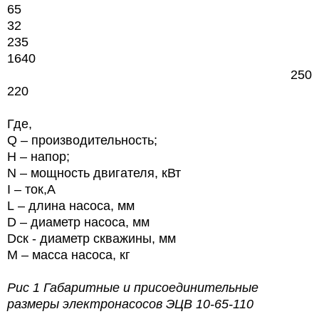
65
32
235
1640
250
220
Где,
Q – производительность;
Н – напор;
N
– мощность двигателя, кВт
I
– ток,А
L
– длина насоса, мм
D
– диаметр насоса, мм
Dск - диаметр скважины, мм
M
– масса насоса, кг
Рис 1 Габаритные и присоединительные
размеры электронасосов
ЭЦВ 10-65-110