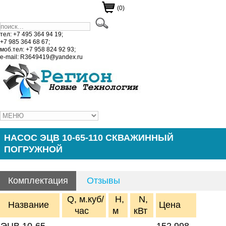
(0)
тел: +7 495 364 94 19;
+7 985 364 68 67;
моб.тел: +7 958 824 92 93;
e-mail: R3649419@yandex.ru
НАСОС ЭЦВ 10-65-110 СКВАЖИННЫЙ
ПОГРУЖНОЙ
Комплектация
Отзывы
Q, м.куб/
H,
N,
Название
Цена
час
м
кВт