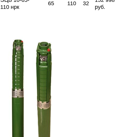
ЭЦВ 10-65-
152 998
65
110
32
110 нрк
руб.