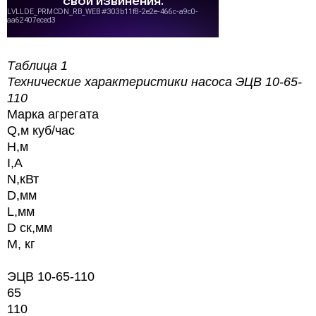
Таблица 1
Технические характеристики насоса
ЭЦВ 10-65-
110
Марка агрегата
Q,м куб/час
H,м
I,А
N,кВт
D,мм
L,мм
D ск,мм
М, кг
ЭЦВ 10-65-110
65
110