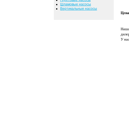
Шламовые насосы
Вертикальные насосы
Цена
Наша
диле
У на