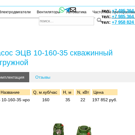
тел:
+7 495 364
Электродвигатели
Вентиляторы
Автоматика
Частотные преобразов
тел:
+7 985 364
тел:
+7 958 824
сос ЭЦВ 10-160-35 скважинный
гружной
омплектация
Отзывы
Название
Q, м.куб/час
H, м
N, кВт
Цена
 10-160-35 нро
160
35
22
197 852 руб.