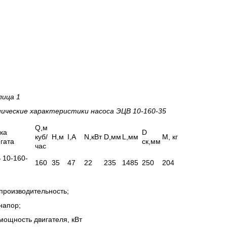
лица 1
нические характеристики насоса
ЭЦВ 10-160-35
Q,м
ка
D
куб/
H,м
I,А
N,кВт
D,мм
L,мм
М, кг
гата
ск,мм
час
 10-160-
160
35
47
22
235
1485
250
204
производительность;
напор;
мощность двигателя, кВт