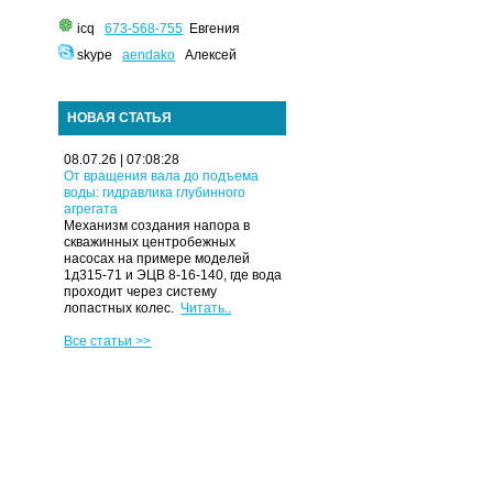
icq
673-568-755
Евгения
skype
aendako
Алексей
НОВАЯ СТАТЬЯ
08.07.26 | 07:08:28
От вращения вала до подъема
воды: гидравлика глубинного
агрегата
Механизм создания напора в
скважинных центробежных
насосах на примере моделей
1д315-71 и ЭЦВ 8-16-140, где вода
проходит через систему
лопастных колес.
Читать..
Все статьи >>