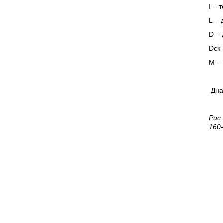
I
– т
L
– 
D
– 
Dск 
M
– 
Днаг
Рис
160