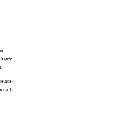
ма
0 мг/л с
),
ридов –
олее 1,5