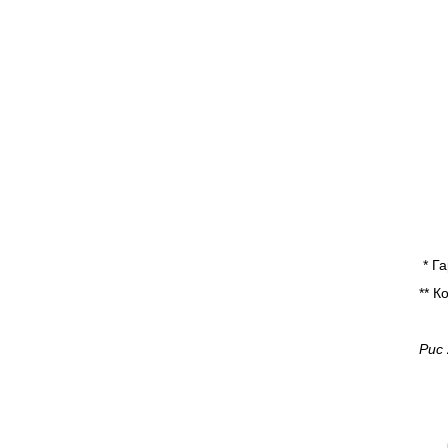
* Г
** 
Рис