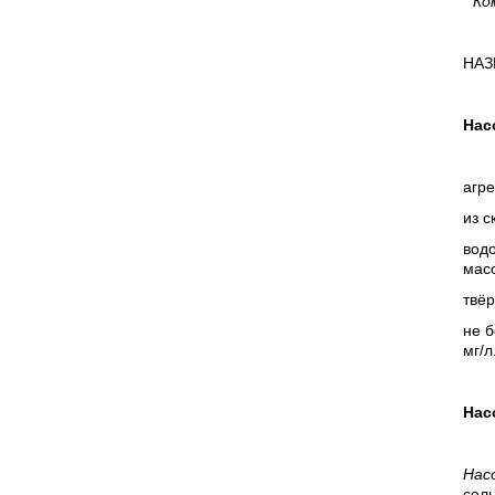
*Ко
НАЗ
Нас
агр
из с
водо
мас
твёр
не б
мг/л
Нас
Нас
сель