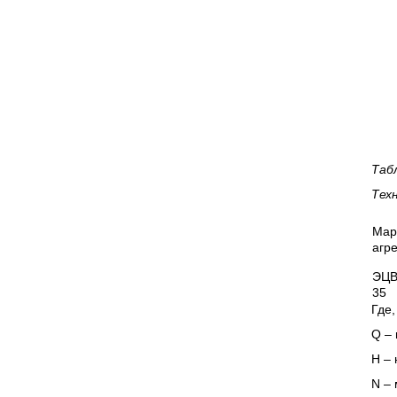
Таб
Тех
Мар
агре
ЭЦВ
35
Где,
Q – 
Н – 
N
– 