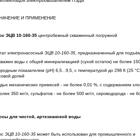
мплектация электродвигателем ПЭДВ
НАЧЕНИЕ И ПРИМЕНЕНИЕ
ос
ЭЦВ 10-160-35
центробежный скважинный погружной
егат электронасосный
ЭЦВ 10-160-35
, предназначенный для подъё
кважин воды с общей минерализацией (сухой остаток) не более 150
родным показателем (рН) 6,5...9,5, с температурой до 298 К (25 °С
совой долей
дых механических примесей - не более 0,01 %, с содержанием хло
олее 350 мг/л, сульфатов - не более 500 мг/л, сероводорода - не б
.
осы для чистой, артезианской воды
ос ЭЦВ 10-160-35
может быть использован для промышленного и
скохозяйственного