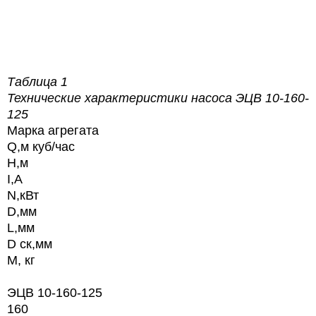
Таблица 1
Технические характеристики насоса
ЭЦВ 10-160-
125
Марка агрегата
Q,м куб/час
H,м
I,А
N,кВт
D,мм
L,мм
D ск,мм
М, кг
ЭЦВ 10-160-125
160