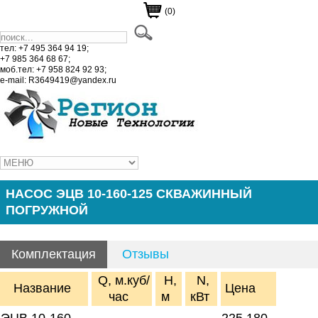
(0)
тел: +7 495 364 94 19;
+7 985 364 68 67;
моб.тел: +7 958 824 92 93;
e-mail: R3649419@yandex.ru
НАСОС ЭЦВ 10-160-125 СКВАЖИННЫЙ
ПОГРУЖНОЙ
Комплектация
Отзывы
Q, м.куб/
H,
N,
Название
Цена
час
м
кВт