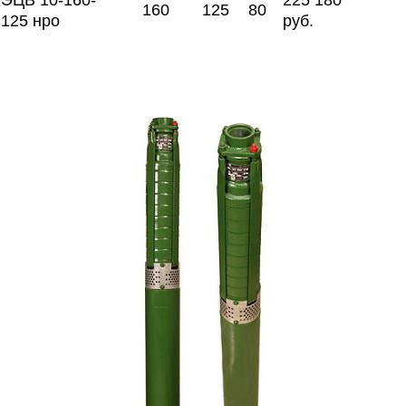
ЭЦВ 10-160-
225 180
160
125
80
125 нро
руб.