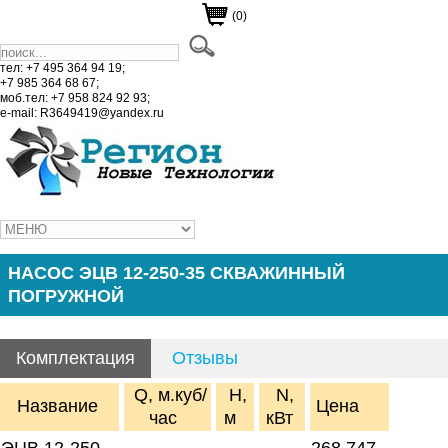
(0)
тел: +7 495 364 94 19;
+7 985 364 68 67;
моб.тел: +7 958 824 92 93;
e-mail: R3649419@yandex.ru
НАСОС ЭЦВ 12-250-35 СКВАЖИННЫЙ
ПОГРУЖНОЙ
Комплектация
Отзывы
Q, м.куб/
H,
N,
Название
Цена
час
м
кВт