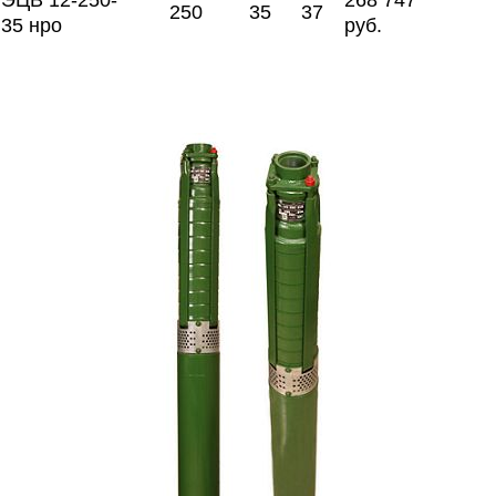
ЭЦВ 12-250-
268 747
250
35
37
35 нро
руб.