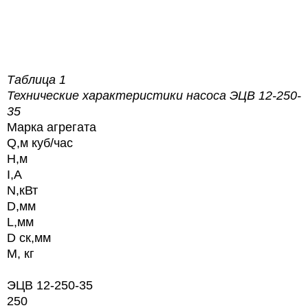
Таблица 1
Технические характеристики насоса
ЭЦВ 12-250-
35
Марка агрегата
Q,м куб/час
H,м
I,А
N,кВт
D,мм
L,мм
D ск,мм
М, кг
ЭЦВ 12-250-35
250