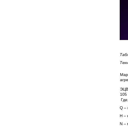
Таб
Тех
Мар
агре
ЭЦВ
105
Где
Q – 
Н – 
N
– 