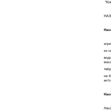
*Ко
НАЗ
Нас
агр
из с
водо
мас
твёр
не б
мг/л
Нас
Нас