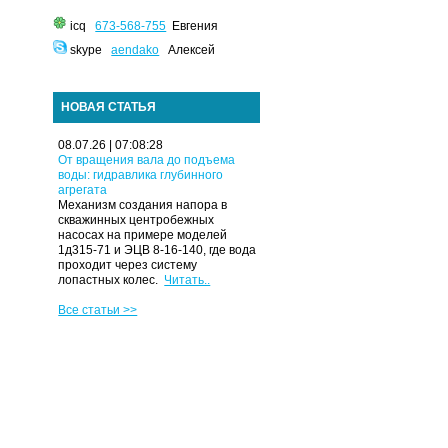
icq
673-568-755
Евгения
skype
aendako
Алексей
НОВАЯ СТАТЬЯ
08.07.26 | 07:08:28
От вращения вала до подъема
воды: гидравлика глубинного
агрегата
Механизм создания напора в
скважинных центробежных
насосах на примере моделей
1д315-71 и ЭЦВ 8-16-140, где вода
проходит через систему
лопастных колес.
Читать..
Все статьи >>