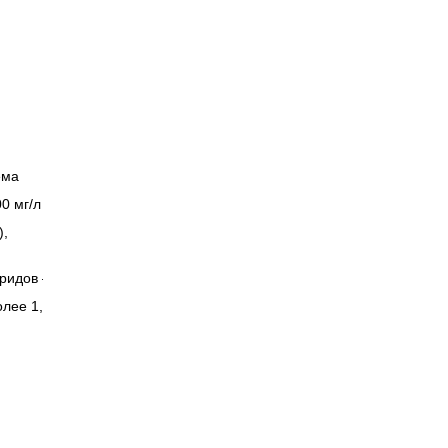
ёма
0 мг/л с
),
ридов –
олее 1,5