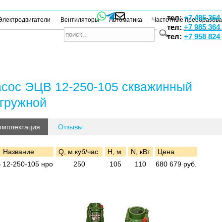
тел:
+7 495 364
Электродвигатели
Вентиляторы
Автоматика
Частотные преобразов
тел:
+7 985 364
тел:
+7 958 824
сос ЭЦВ 12-250-105 скважинный
гружной
омплектация
Отзывы
Название
Q, м.куб/час
H, м
N, кВт
Цена
 12-250-105 нро
250
105
110
680 679 руб.