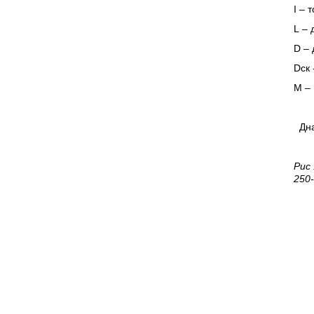
I
– т
L
– 
D
– 
Dск 
M
– 
Днаг
Рис
250