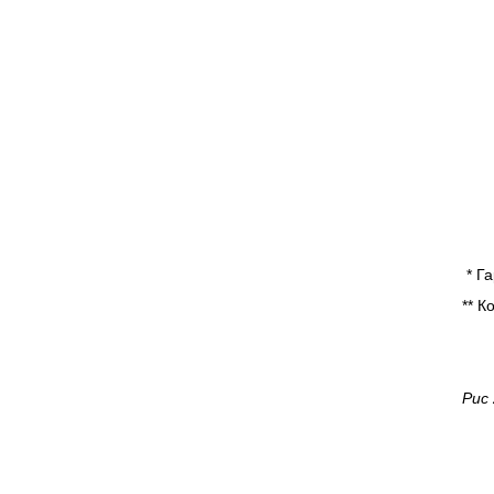
* Г
** 
Рис