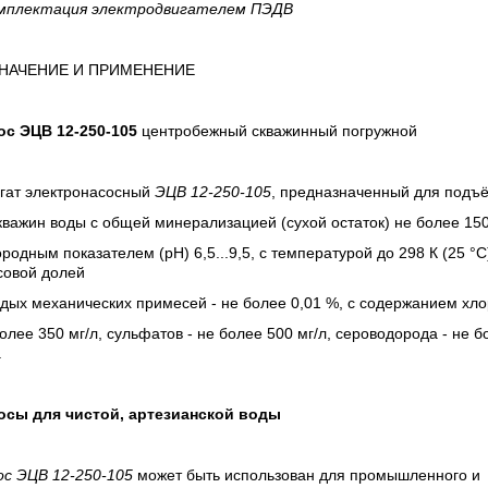
мплектация электродвигателем ПЭДВ
НАЧЕНИЕ И ПРИМЕНЕНИЕ
ос
ЭЦВ 12-250-105
центробежный скважинный погружной
егат электронасосный
ЭЦВ 12-250-105
, предназначенный для подъ
кважин воды с общей минерализацией (сухой остаток) не более 150
родным показателем (рН) 6,5...9,5, с температурой до 298 К (25 °С
совой долей
дых механических примесей - не более 0,01 %, с содержанием хло
олее 350 мг/л, сульфатов - не более 500 мг/л, сероводорода - не б
.
осы для чистой, артезианской воды
ос ЭЦВ 12-250-105
может быть использован для промышленного и