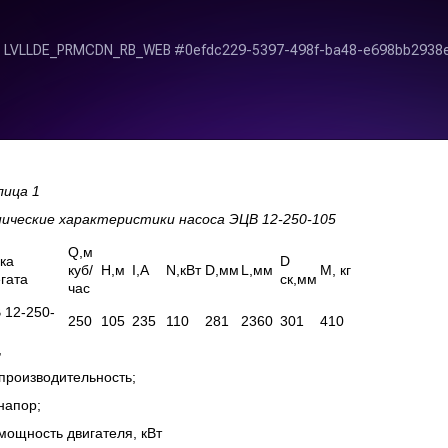
лица 1
нические характеристики насоса
ЭЦВ 12-250-105
Q,м
ка
D
куб/
H,м
I,А
N,кВт
D,мм
L,мм
М, кг
гата
ск,мм
час
 12-250-
250
105
235
110
281
2360
301
410
,
производительность;
напор;
мощность двигателя, кВт