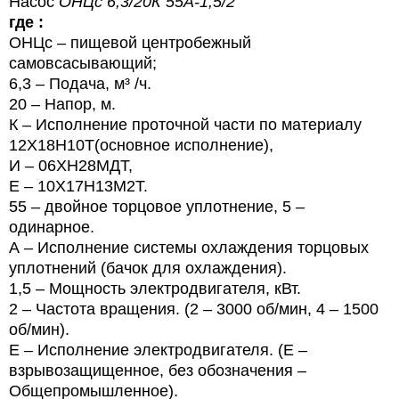
Насос
ОНЦс 6,3/20К 55А-1,5/2
где :
ОНЦс – пищевой центробежный
самовсасывающий;
6,3 – Подача, м³ /ч.
20 – Напор, м.
К – Исполнение проточной части по материалу
12Х18Н10Т(основное исполнение),
И – 06ХН28МДТ,
Е – 10Х17Н13М2Т.
55 – двойное торцовое уплотнение, 5 –
одинарное.
А – Исполнение системы охлаждения торцовых
уплотнений (бачок для охлаждения).
1,5 – Мощность электродвигателя, кВт.
2 – Частота вращения. (2 – 3000 об/мин, 4 – 1500
об/мин).
Е – Исполнение электродвигателя. (Е –
взрывозащищенное, без обозначения –
Общепромышленное).