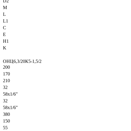
D2
M
L
L1
C
E
H1
K
ОНЦ6,3/20К5-1,5/2
200
170
210
32
58х1/6"
32
58х1/6"
380
150
55