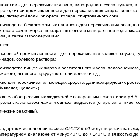
ноделии - для перекачивания вина, виноградного сусла, купажа; в
роводочной промышленности для перекачивания спирта, коньяка, 
ы, лютерной воды, эпюрата, колера, спиртованного сока;
оизводстве безалкогольных напитков -для перекачивания овощного
тового соков, морса, нектара, питьевой и минеральной воды, кваса
па, а также газосодержащих
тков;
нсервной промышленности - для перекачивания заливок, соусов, ту
надов, солевого раствора;
оизводстве пищевых жиров и растительного масла: подсолнечного,
мового, льняного, кукурузного, оливкового и т.д.;
акже для перекачивания моющих средств, дезинфицирующих раств
% кислот, щелочей).
кже слабоагрессивных жидкостей с водородным показателем pH 5..
ральных, легковоспламеняющихся жидкостей (спирт, вино, пиво, со
ческие реактивы).
тандартном исполнении насосы
ОНЦ12,5-50
могут перекачивать жи
мпературном диапазоне от минус 40° С до + 140° С и вязкостью до