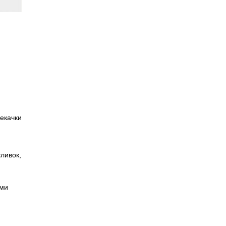
екачки
ливок,
ами