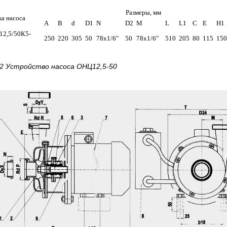
Размеры, мм
а насоса
A
B
d
D1
N
D2
M
L
L1
C
E
H1
2,5/50К5-
250
220
305
50
78х1/6"
50
78х1/6"
510
205
80
115
150
 2 Устройство насоса
ОНЦ12,5-50