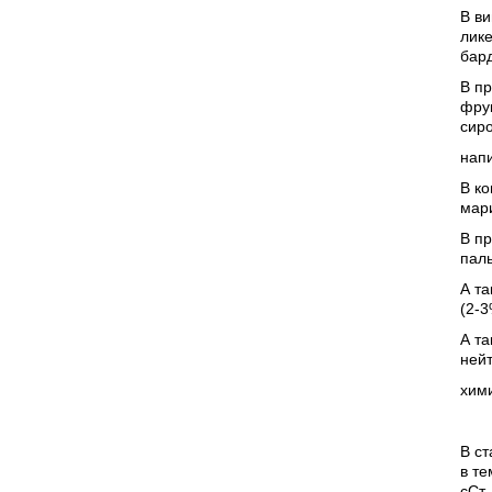
В ви
лике
бард
В пр
фрук
сиро
напи
В ко
мари
В пр
паль
А т
(2-3
А та
нейт
хими
В с
в те
сСт.