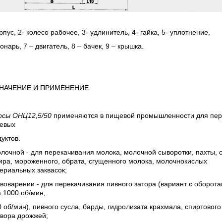
рпус, 2- колесо рабочее, 3- удлинитель, 4- гайка, 5- уплотнение,
онарь, 7 – двигатель, 8 – бачек, 9 – крышка.
НАЧЕНИЕ И ПРИМЕНЕНИЕ
осы
ОНЦ12,5/50
применяются в пищевой промышленности
для пер
евых
уктов.
лочной - для перекачивания молока, молочной сыворотки, пахты, с
ра, мороженного, обрата, сгущенного молока, молочнокислых
ериальных заквасок;
воварении - для перекачивания пивного затора (вариант с оборот
 1000 об/мин,
 об/мин), пивного сусла, барды, гидролизата крахмала, спиртового
твора дрожжей;