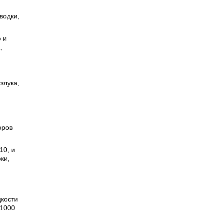
водки,
 и
,
злука,
оров
10, и
ки,
дкости
 1000