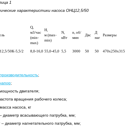
лица 1
нические характеристики насоса ОНЦ12,5/50
Q,
H,
м3/час
N,
n, об/
Д
ель
м (max-
Двс
Размеры
(min-
кВт
мин
наг
min)
max)
2,5/50К-5,5/2
8,0-16,0
55,0-45,0
5,5
3000
50
50
470х250х315
производительность
;
напор
;
мощность двигателя;
частота вращения рабочего колеса;
масса насоса, кг
– диаметр всасывающего патрубка, мм;
 – диаметр нагнетательного патрубка, мм;