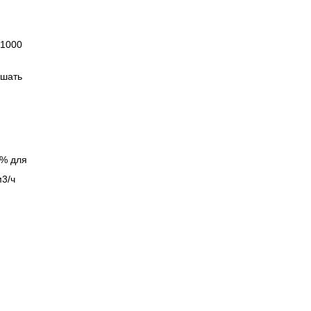
 1000
ышать
 % для
м3/ч