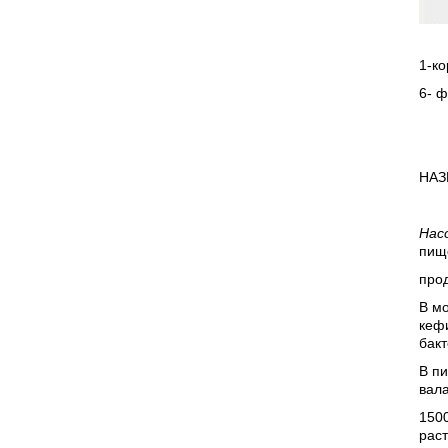
1-ко
6- ф
НАЗ
Нас
пищ
прод
В мо
кефи
бакт
В пи
вала
1500
рас