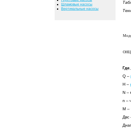
Таб
Шламовые насосы
Вертикальные насосы
Тех
Мод
ОНЦ1
Где
,
Q –
Н –
N – 
n – 
М – 
Двс 
Днаг