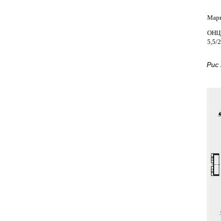
Марк
ОНЦ1
5,5/2
Рис