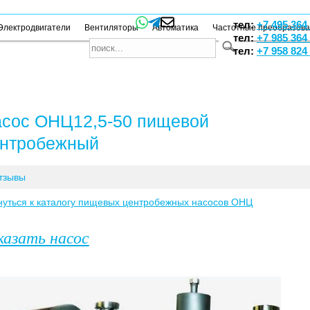
тел:
+7 495 364
Электродвигатели
Вентиляторы
Автоматика
Частотные преобразов
тел:
+7 985 364
тел:
+7 958 824
сос ОНЦ12,5-50 пищевой
нтробежный
тзывы
нуться к каталогу пищевых центробежных
насосов ОНЦ
казать насос