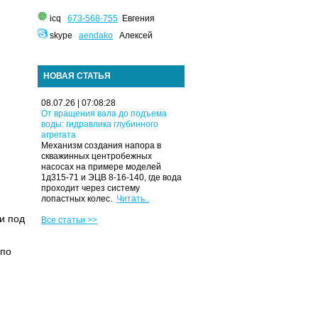
icq
673-568-755
Евгения
skype
aendako
Алексей
НОВАЯ СТАТЬЯ
08.07.26 | 07:08:28
От вращения вала до подъема
воды: гидравлика глубинного
агрегата
Механизм создания напора в
скважинных центробежных
насосах на примере моделей
1д315-71 и ЭЦВ 8-16-140, где вода
проходит через систему
лопастных колес.
Читать..
и под
Все статьи >>
 по