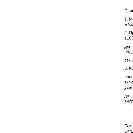
При
1. М
кг/м
2. 
±10
для 
под
свыш
3. К
насо
вклю
уве
до 
вибр
Рис
ОНЦ