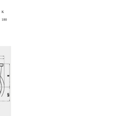
K
180