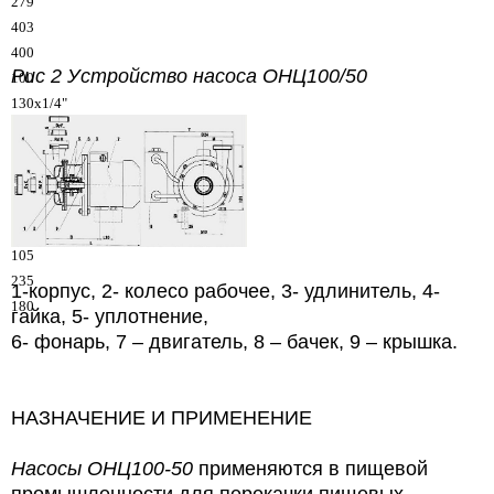
279
403
400
Рис 2 Устройство насоса
ОНЦ100/50
100
130x1/4"
65
95х1/6"
755
240
85
105
235
1-корпус, 2- колесо рабочее, 3- удлинитель, 4-
180
гайка, 5- уплотнение,
6- фонарь, 7 – двигатель, 8 – бачек, 9 – крышка.
НАЗНАЧЕНИЕ И ПРИМЕНЕНИЕ
Насосы
ОНЦ100-50
применяются в пищевой