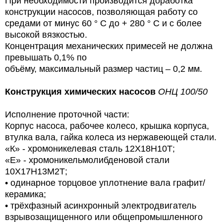
При необходимости производится доработка
конструкции насосов, позволяющая
работу со
средами от минус 60 ° С до + 280 ° С и с более
высокой вязкостью.
Концентрация механических примесей не должна
превышать 0,1% по
объёму, максимальный размер частиц – 0,2 мм.
Конструкция химических насосов
ОНЦ 100/50
Исполнение проточной части:
Корпус насоса, рабочее колесо, крышка корпуса,
втулка вала, гайка колеса из нержавеющей стали.
«К» - хромоникелевая сталь 12Х18Н10Т;
«Е» - хромоникельмолибденовой стали
10Х17Н13М2Т;
•
одинарное торцовое уплотнение вала графит/
керамика;
•
трёхфазный асинхронный электродвигатель
взрывозащищенного или общепромышленного