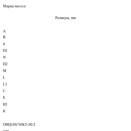
Марка насоса
Размеры, мм
A
B
d
D1
N
D2
M
L
L1
C
E
H1
K
ОНЦ100/50К5-30/2