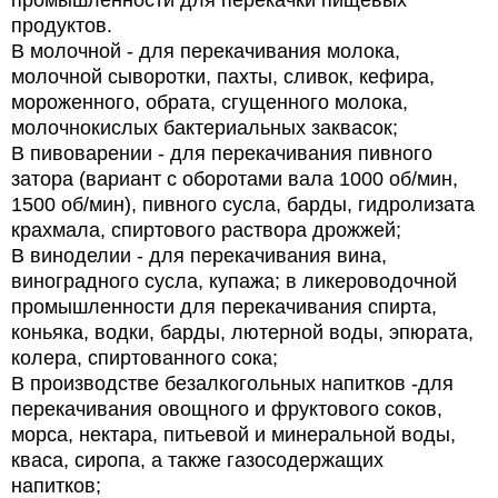
промышленности
для перекачки
пищевых
продуктов.
В молочной - для перекачивания молока,
молочной сыворотки, пахты, сливок, кефира,
мороженного, обрата, сгущенного молока,
молочнокислых бактериальных заквасок;
В пивоварении - для перекачивания пивного
затора (вариант с оборотами вала 1000 об/мин,
1500 об/мин), пивного сусла, барды, гидролизата
крахмала, спиртового раствора дрожжей;
В виноделии - для перекачивания вина,
виноградного сусла, купажа; в ликероводочной
промышленности для перекачивания спирта,
коньяка, водки, барды, лютерной воды, эпюрата,
колера, спиртованного сока;
В производстве безалкогольных напитков -для
перекачивания овощного и фруктового соков,
морса, нектара, питьевой и минеральной воды,
кваса, сиропа, а также газосодержащих
напитков;