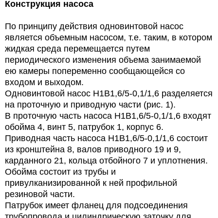
Конструкция насоса
По принципу действия одновинтовой насос
является объемным насосом, т.е. таким, в котором
жидкая среда перемещается путем
периодического изменения объема занимаемой
ею камеры попеременно сообщающейся со
входом и выходом.
Одновинтовой насос
Н1В1,6/5-0,1/1,6
разделяется
на проточную и приводную части (рис. 1).
В проточную часть насоса
Н1В1,6/5-0,1/1,6
входят
обойма 4, винт 5, патрубок 1, корпус 6.
Приводная часть насоса
Н1В1,6/5-0,1/1,6
состоит
из кронштейна 8, валов приводного 19 и 9,
карданного 21, кольца отбойного 7 и уплотнения.
Обойма состоит из трубы и
привулканизированной к ней профильной
резиновой части.
Патрубок имеет фланец для подсоединения
трубопровода и цилиндрическую заточку для