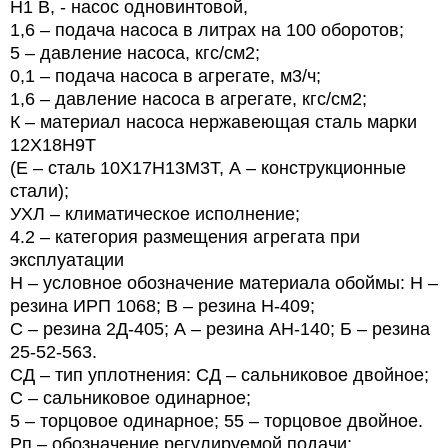
Н1 В, - насос одновинтовой,
1,6 – подача насоса
в литрах на 100 оборотов;
5 –
давление насоса, кгс/см2;
0,1 – подача насоса в агрегате, м3/ч;
1,6 – давление насоса в агрегате, кгс/см2;
К – материал насоса нержавеющая сталь марки
12Х18Н9Т
(Е – сталь 10Х17Н13М3Т, А – конструкционные
стали);
УХЛ – климатическое исполнение;
4.2 – категория размещения агрегата при
эксплуатации
Н – условное обозначение материала обоймы: Н –
резина ИРП 1068; В – резина Н-409;
С – резина 2Д-405; А – резина АН-140; Б – резина
25-52-563.
СД – тип уплотнения: СД – сальниковое двойное;
С – сальниковое одинарное;
5 – торцовое одинарное; 55 – торцовое двойное.
Рп – обозначение регулируемой подачи;