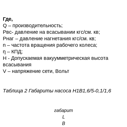
Где,
Q – производительность;
Рвс- давление на всасывании кгс/см. кв;
Pнаг – давление нагнетания кгс/см. кв;
n – частота вращения рабочего колеса;
η – КПД;
Н - Допускаемая вакуумметрическая высота
всасывания
V
– напряжение сети, Вольт
Таблица 2 Габариты насоса
Н1В1,6/5-0,1/1,6
габарит
L
В