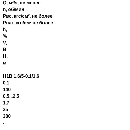
Q, м³/ч, не менее
n, об/мин
Pвс, кгс/см², не более
Pнаг, кгс/см² не более
h
,
%
V,
В
Н,
м
Н1В 1,6/5-0,1/1,6
0.1
140
0.5...2.5
1,7
35
380
-