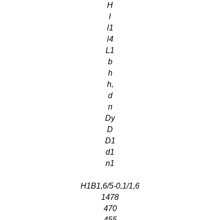
Н
l
l1
l4
L1
b
h
h,
d
п
Dу
D
D1
d1
n1
Н1В1,6/5-0,1/1,6
1478
470
455