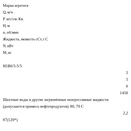
Марка агрегата
Q, м/ч
P. кгс/см. Кв.
Н, м
n, об/мин
Жидкость, вязкость сСт,
t C
N, кВт
M, кг
Н1В6/5-5/5
5
5
6
1450
Шахтные воды и другие загрязнённые
неагрессивные жидкости
(допускается примесь нефтепродуктов). 80, 70 C
2,2
97(120*)