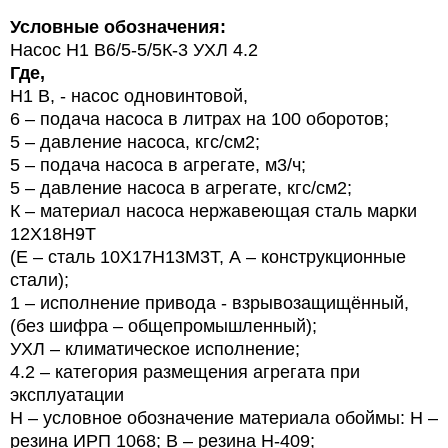
Условные обозначения:
Насос
Н1 В6/5-5/5К-3 УХЛ 4.2
Где,
Н1 В, - насос одновинтовой,
6
– подача насоса
в литрах на 100 оборотов;
5 –
давление насоса, кгс/см2;
5 – подача насоса в агрегате, м3/ч;
5 – давление насоса в агрегате, кгс/см2;
К – материал насоса нержавеющая сталь марки
12Х18Н9Т
(Е – сталь 10Х17Н13М3Т, А – конструкционные
стали);
1 – исполнение привода - взрывозащищённый,
(без шифра
– общепромышленный);
УХЛ – климатическое исполнение;
4.2 – категория размещения агрегата при
эксплуатации
Н – условное обозначение материала обоймы: Н –
резина ИРП 1068; В – резина Н-409;