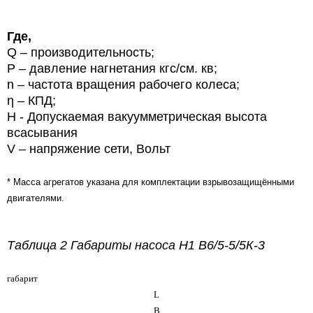
Где,
Q – производительность;
P – давление нагнетания кгс/см. кв;
n – частота вращения рабочего колеса;
η – КПД;
Н - Допускаемая вакуумметрическая высота
всасывания
V
– напряжение сети, Вольт
* Масса агрегатов указана для комплектации взрывозащищёнными
двигателями.
Таблица 2 Габариты насоса
Н1 В6/5-5/5К-3
габарит
L
В