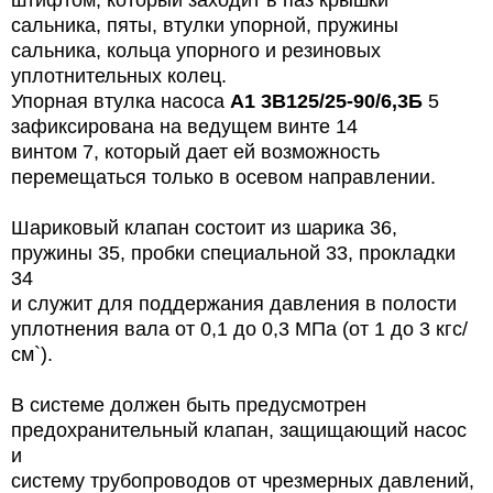
штифтом, который заходит в паз крышки
сальника, пяты,
втулки упорной,
пружины
сальника, кольца упорного
и резиновых
уплотнительных колец.
Упорная втулка насоса
А1 3В125/25-90/6,3Б
5
зафиксирована на ведущем винте 14
винтом 7, который дает ей возможность
перемещаться только в осевом направлении.
Шариковый клапан состоит из шарика 36,
пружины 35, пробки специальной 33, прокладки
34
и служит для поддержания давления в полости
уплотнения вала от 0,1 до 0,3 MПa (от 1 до 3 кгс/
см`).
В системе должен быть предусмотрен
предохранительный клапан, защищающий насос
и
систему трубопроводов от чрезмерных давлений,