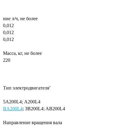
ние л/ч, не более
0,012
0,012
0,012
Macca, кг, не более
220
Тип
электродвигателя’
5A200L4; А200L4
BA200L4
;
ЗВ200L4;
AB200L4
Направление вращения вала