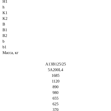
H1
h
K1
K2
B
B1
B2
b
b1
Macca, кг
A13B125/25
5A200L4
1685
1120
890
980
655
625
370