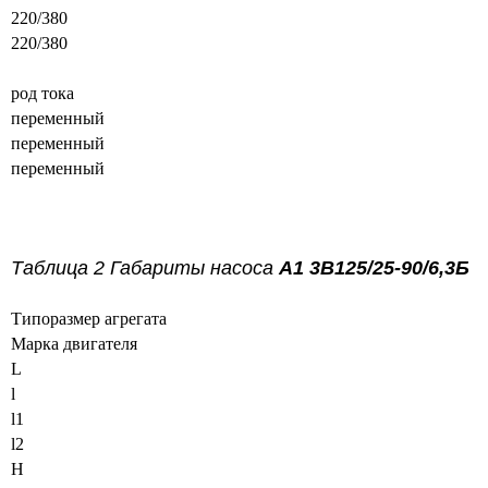
220/380
220/380
род тока
переменный
переменный
переменный
Таблица 2 Габариты насоса
А1 3В125/25-90/6,3Б
Типоразмер aгpeгата
Марка двигателя
L
l
l1
l2
H