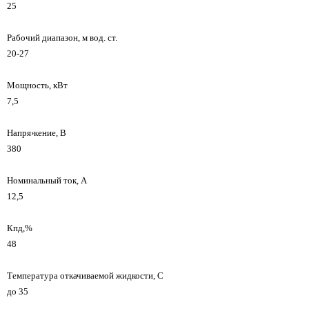
25
Рабочий диапазон, м вод. ст.
20-27
Мощность, кВт
7,5
Напря›кение, В
380
Номинальный ток, А
12,5
Кпд,%
48
Температура откачиваемой жидкости, С
до 35