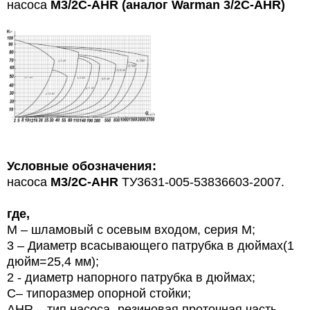
насоса
M3/2C-AHR (аналог Warman 3/2C-AHR)
Условные обозначения:
насоса
M3/2C-AHR
ТУ3631-005-53836603-2007.
где,
М – шламовый с осевым входом, серия М;
3 – Диаметр всасывающего патрубка в дюймах(1
дюйм=25,4 мм);
2 - диаметр напорного патрубка в дюймах;
С– типоразмер опорной стойки;
АН
R
– тип насоса -резиновая проточная часть,