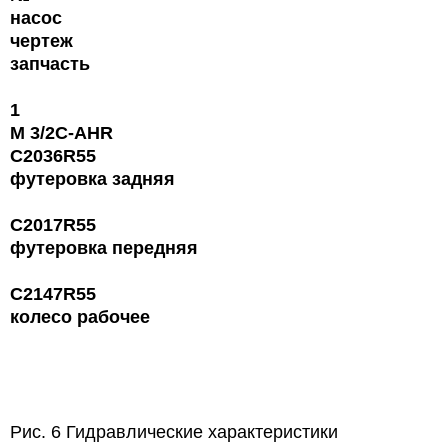
насос
чертеж
запчасть
1
М 3/2C-AHR
C2036R55
футеровка задняя
C2017R55
футеровка передняя
C2147R55
колесо рабочее
Рис. 6 Гидравлические характеристики