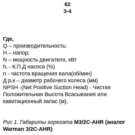
62
3-4
Где,
Q – производительность;
Н – напор;
N – мощность двигателя, кВт
h, - К.П.Д насоса (%)
n - частота вращения вала(об/мин)
Д р.к – диаметр рабочего колеса (мм)
NPSH -(Net Positive Suction Head) - Чистая
Положительная Высота Всасывания или
кавитационный запас (м),
Рис 1. Габариты агрегата
M3/2C-AHR (аналог
Warman
3/2C-AHR)