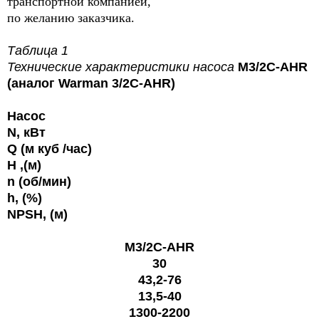
транспортной компанией,
по желанию заказчика.
Таблица 1
Технические характеристики насоса
M3/2C-AHR
(аналог
Warman
3/2C-AHR)
Насос
N, кВт
Q (м куб /час)
H ,(м)
n (об/мин)
h
, (%)
NPSH, (м)
M3/2C-AHR
30
43,2-76
13,5-40
1300-2200