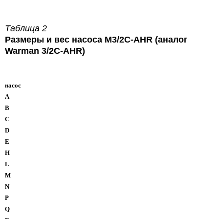
Таблица 2
Размеры и вес насоса M3/2C-AHR (аналог
Warman 3/2C-AHR)
насос
A
B
C
D
E
H
L
M
N
P
Q