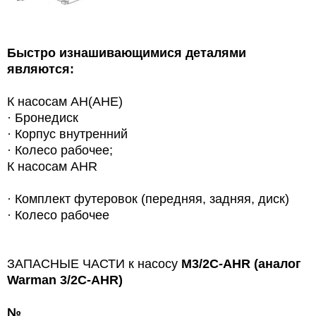
Быстро изнашивающимися деталями
являются:
К насосам
AH(AHE)
·
Бронедиск
·
Корпус внутренний
·
Колесо рабочее;
К насосам AHR
·
Комплект футеровок (передняя, задняя, диск)
·
Колесо рабочее
ЗАПАСНЫЕ ЧАСТИ к насосу
M3/2C-AHR (аналог
Warman 3/2C-AHR)
№