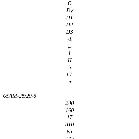
C
Dy
D1
D2
D3
d
L
l
H
h
h1
n
65ЛМ-25/20-5
200
160
17
310
65
145