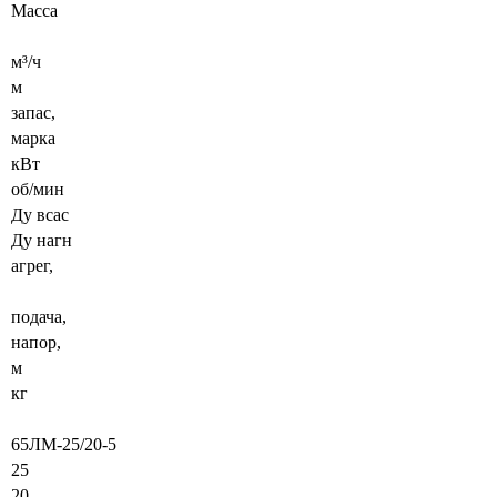
Масса
м³/ч
м
запас,
марка
кВт
об/мин
Ду всас
Ду нагн
агрег,
подача,
напор,
м
кг
65ЛМ-25/20-5
25
20