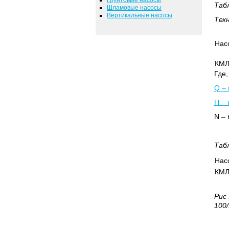
Таб
Шламовые насосы
Вертикальные насосы
Тех
Нас
КМЛ
Где,
Q – 
Н – 
N
– 
Таб
Нас
КМЛ
Рис
100