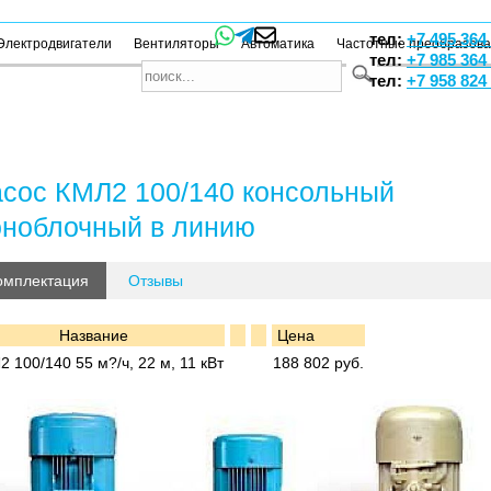
тел:
+7 495 364
Электродвигатели
Вентиляторы
Автоматика
Частотные преобразов
тел:
+7 985 364
тел:
+7 958 824
сос КМЛ2 100/140 консольный
ноблочный в линию
омплектация
Отзывы
Название
Цена
 100/140 55 м?/ч, 22 м, 11 кВт
188 802 руб.