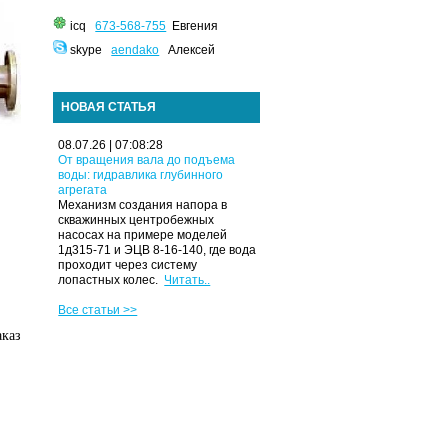
icq
673-568-755
Евгения
skype
aendako
Алексей
НОВАЯ СТАТЬЯ
08.07.26 | 07:08:28
От вращения вала до подъема
воды: гидравлика глубинного
агрегата
Механизм создания напора в
скважинных центробежных
насосах на примере моделей
1д315-71 и ЭЦВ 8-16-140, где вода
проходит через систему
лопастных колес.
Читать..
Все статьи >>
аказ