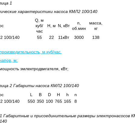
лица 1
нические характеристики насоса
КМЛ2 100/140
Q, м
n,
масса,
ос
куб/
H, м
N, кВт
об.мин
кг
час
2 100/140
55
22
11кВт
3000
138
производительность, м куб/час.
напор, м:
мощность эмлектродвигателя, кВт;
лица 2 Габариты насоса
КМЛ2 100/140
ос
L
B
D
H
h
n
2 100/140
550
350
100
765
165
8
 1 Габаритные и присоединительные размеры электронасосов
К
/140