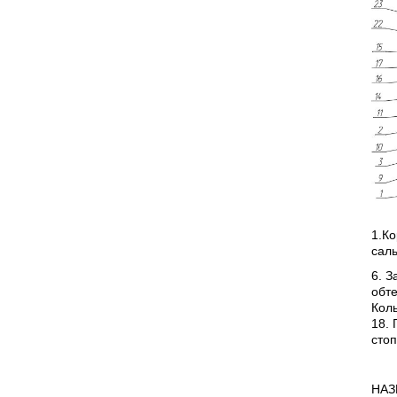
1.Ко
сал
6. З
обте
Коль
18. 
стоп
НАЗ