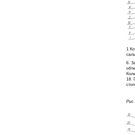
1.Ко
сал
6. З
обте
Коль
18. 
стоп
Рис