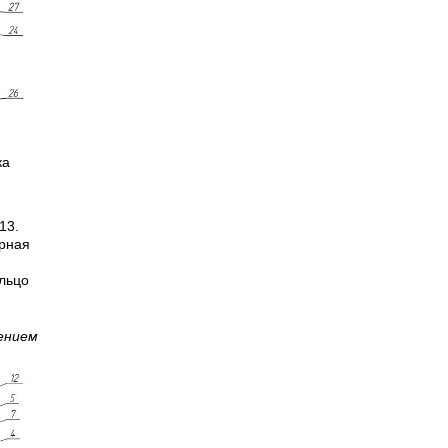
ка
-
13.
орная
ольцо
ением