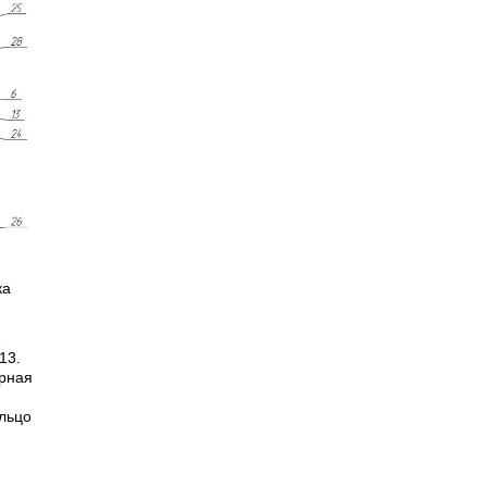
ка
-
13.
орная
ольцо