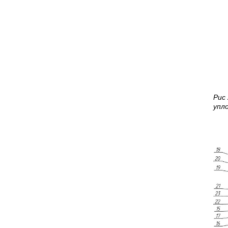
Рис
упл