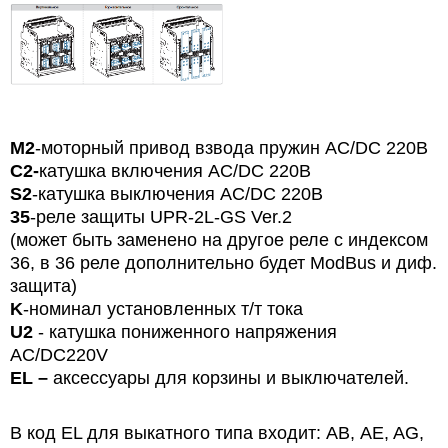
М2
-моторный привод взвода пружин АС/DC 220В
С2-
катушка включения АС/DC 220В
S2
-катушка выключения АС/DC 220В
35
-реле защиты UPR-2L-GS Ver.2
(может быть заменено на другое реле с индексом
36, в 36 реле дополнительно будет ModBus и диф.
защита)
K
-номинал установленных т/т тока
U2
- катушка пониженного напряжения
AC/DC220V
EL
–
аксессуары для корзины и выключателей.
В код EL для выкатного типа входит: АВ, AE, AG,