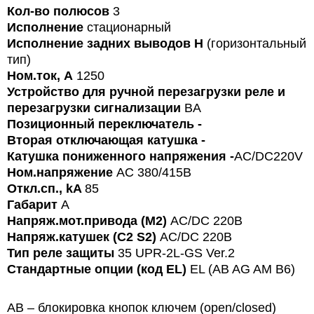
Кол-во полюсов
3
Исполнение
стационарный
Исполнение задних выводов
Н
(горизонтальный
тип)
Ном.ток, А
1250
Устройство для ручной перезагрузки реле и
перезагрузки сигнализации
BA
Позиционный переключатель
-
Вторая отключающая катушка
-
Катушка пониженного напряжения
-
AC/DC220V
Ном.напряжение
AC 380/415В
Откл.сп., kA
85
Габарит
A
Напряж.мот.привода (M2)
AC/DC 220B
Напряж.катушек (С2 S2)
AC/DC 220В
Тип реле защиты
35 UPR-2L-GS Ver.2
Стандартные опции (код EL)
EL (AB AG AM B6)
AB – блокировка кнопок ключем (open/closed)