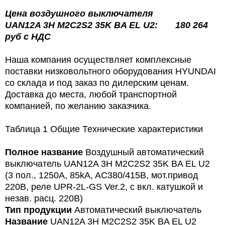
Цена
воздушного выключателя
UAN12A 3H M2C2S2 35K BA EL U2: 180 264
руб
с
НДС
Наша компания осуществляет комплексные
поставки низковольтного оборудования HYUNDAI
со склада и под заказ по дилерским ценам.
Доставка до места, любой транспортной
компанией, по желанию заказчика.
Таблица 1 Общие Технические характеристики
Полное название
Воздушный автоматический
выключатель UAN12A 3H M2C2S2 35K BA EL U2
(3 пол., 1250А, 85kA, AC380/415В, мот.привод
220В, реле UPR-2L-GS Ver.2, с вкл. катушкой и
незав. расц. 220В)
Тип продукции
Автоматический выключатель
Название
UAN12A 3Н M2C2S2 35K BA EL U2