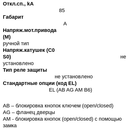
Откл.сп., kA
85
Габарит
A
Напряж.мот.привода
(M)
ручной тип
Напряж.катушек (С0
S0)
не
установлено
Тип реле защиты
не установлено
Стандартные опции (код EL)
EL (AB AG AM B6)
AB – блокировка кнопок ключем (open/closed)
AG – фланец дверцы
AM - блокировка кнопок (open/closed) с помощью
замка