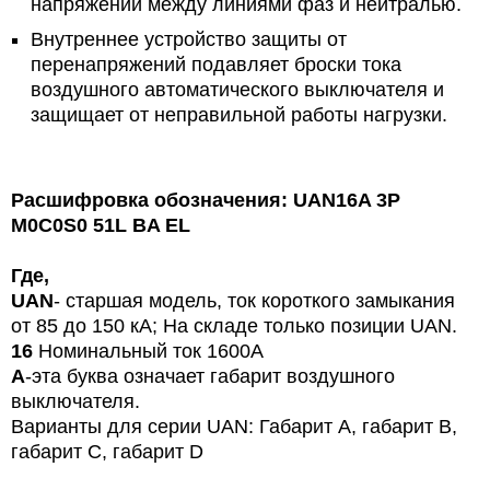
напряжений между линиями фаз и нейтралью.
Внутреннее устройство защиты от
перенапряжений подавляет броски тока
воздушного автоматического выключателя и
защищает от неправильной работы нагрузки.
Расшифровка обозначения: UAN16A 3P
M0C0S0 51L BA EL
Где,
UAN
- старшая модель, ток короткого замыкания
от 85 до 150 кА; На складе только позиции UAN.
16
Номинальный ток
1600A
A
-эта буква означает габарит воздушного
выключателя.
Варианты для серии UAN:
Габарит А, габарит В,
габарит С, габарит D