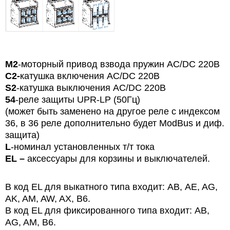
М2
-моторный привод взвода пружин АС/DC 220В
С2-
катушка включения АС/DC 220В
S2
-катушка выключения АС/DC 220В
54
-реле защиты UPR-LP (50Гц)
(может быть заменено на другое реле с индексом
36, в 36 реле дополнительно будет ModBus и диф.
защита)
L
-номинал установленных т/т тока
EL
–
аксессуары для корзины и выключателей.
В код EL для выкатного типа входит: АВ, AE, AG,
AK, AM, AW, AX, B6.
В код EL для фиксированного типа входит: АВ,
AG, AM, B6.