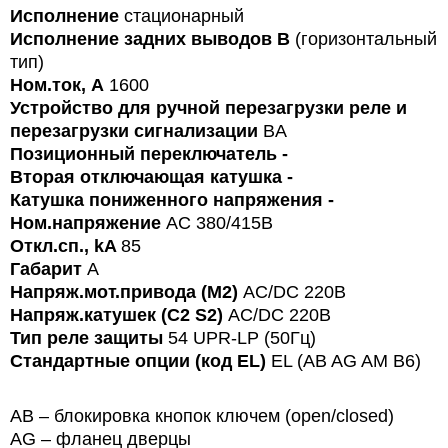
Исполнение
стационарный
Исполнение задних выводов
B
(горизонтальный
тип)
Ном.ток, А
1600
Устройство для ручной перезагрузки реле и
перезагрузки сигнализации
BA
Позиционный переключатель
-
Вторая отключающая катушка
-
Катушка пониженного напряжения
-
Ном.напряжение
AC 380/415В
Откл.сп., kA
85
Габарит
A
Напряж.мот.привода (M2)
AC/DC 220B
Напряж.катушек (С2 S2)
AC/DC 220В
Тип реле защиты
54 UPR-LP (50Гц)
Стандартные опции (код EL)
EL (AB AG AM B6)
AB – блокировка кнопок ключем (open/closed)
AG – фланец дверцы