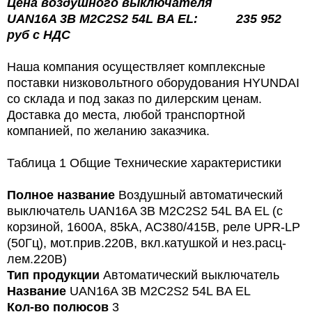
Цена
воздушного выключателя
UAN16A 3B M2C2S2 54L BA EL: 235 952
руб
с
НДС
Наша компания осуществляет комплексные
поставки низковольтного оборудования HYUNDAI
со склада и под заказ по дилерским ценам.
Доставка до места, любой транспортной
компанией, по желанию заказчика.
Таблица 1 Общие Технические характеристики
Полное название
Воздушный автоматический
выключатель UAN16A 3B M2C2S2 54L BA EL (с
корзиной, 1600А, 85kA, AC380/415В, реле UPR-LP
(50Гц), мот.прив.220В, вкл.катушкой и нез.расц-
лем.220В)
Тип продукции
Автоматический выключатель
Название
UAN16A 3B M2C2S2 54L BA EL
Кол-во полюсов
3