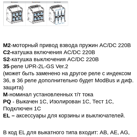
М2
-моторный привод взвода пружин АС/DC 220В
С2-
катушка включения АС/DC 220В
S2
-катушка выключения АС/DC 220В
35
-реле UPR-2L-GS Ver.2
(может быть заменено на другое реле с индексом
36, в 36 реле дополнительно будет ModBus и диф.
защита)
M
-номинал установленных т/т тока
PQ
- Выкачен 1C, Изолирован 1C, Тест 1C,
Подключен 1C
EL
–
аксессуары для корзины и выключателей.
В код EL для выкатного типа входит: АВ, AE, AG,