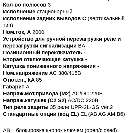
Кол-во полюсов
3
Исполнение
стационарный
Исполнение задних выводов
C
(вертикальный
тип)
Ном.ток, А
2000
Устройство для ручной перезагрузки реле и
перезагрузки сигнализации
BA
Позиционный переключатель
-
Вторая отключающая катушка
-
Катушка пониженного напряжения
-
Ном.напряжение
AC 380/415В
Откл.сп., kA
85
Габарит
A
Напряж.мот.привода (M2)
AC/DC 220B
Напряж.катушек (С2 S2)
AC/DC 220В
Тип реле защиты
35 реле UPR-2L-GS Ver.2
Стандартные опции (код EL)
EL (AB AG AM B6)
AB – блокировка кнопок ключем (open/closed)