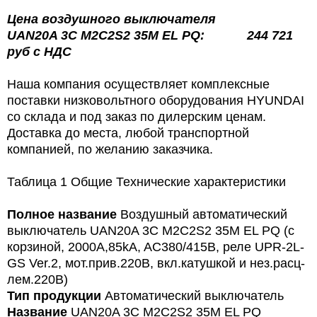
Цена
воздушного выключателя
UAN20A 3C M2C2S2 35M EL PQ:
244 721
руб
с
НДС
Наша компания осуществляет комплексные
поставки низковольтного оборудования HYUNDAI
со склада и под заказ по дилерским ценам.
Доставка до места, любой транспортной
компанией, по желанию заказчика.
Таблица 1 Общие Технические характеристики
Полное название
Воздушный автоматический
выключатель UAN20A 3C M2C2S2 35M EL PQ (с
корзиной, 2000А,85kA, AC380/415В, реле UPR-2L-
GS Ver.2, мот.прив.220В, вкл.катушкой и нез.расц-
лем.220В)
Тип продукции
Автоматический выключатель
Название
UAN20A 3C M2C2S2 35M EL PQ