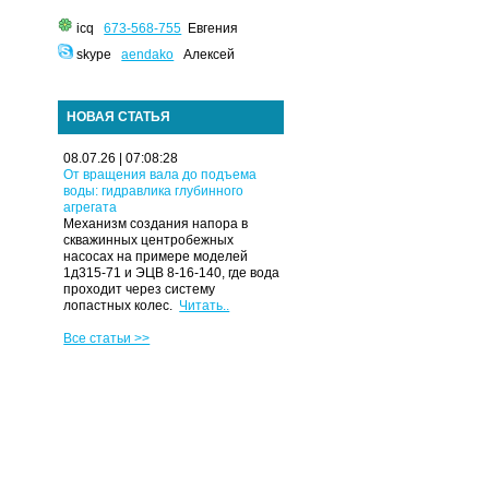
icq
673-568-755
Евгения
skype
aendako
Алексей
НОВАЯ СТАТЬЯ
08.07.26 | 07:08:28
От вращения вала до подъема
воды: гидравлика глубинного
агрегата
Механизм создания напора в
скважинных центробежных
насосах на примере моделей
1д315-71 и ЭЦВ 8-16-140, где вода
проходит через систему
лопастных колес.
Читать..
Все статьи >>