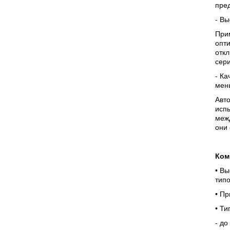
пре
- В
При
опти
отк
сери
- Ка
мен
Авто
испы
меж
они
Ком
• В
тип
• П
• Ти
- до