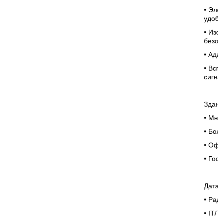
• Эл
удо
• И
без
• Ад
• Вс
сиг
Зда
•
Мн
•
Бо
•
Оф
•
Го
Дат
•
Ра
• IT