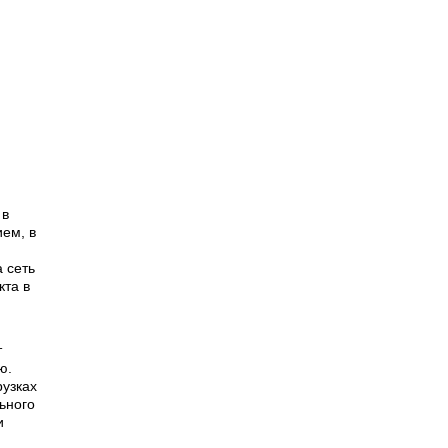
 в
ием, в
 сеть
кта в
т
ю.
рузках
ьного
и