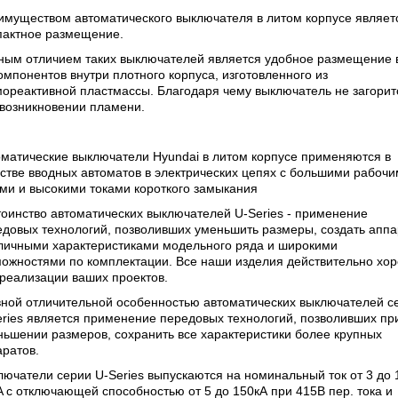
имуществом автоматического выключателя в литом корпусе являетс
пактное размещение.
ным отличием таких выключателей является удобное размещение 
омпонентов внутри плотного корпуса, изготовленного из
ореактивной пластмассы. Благодаря чему выключатель не загорит
 возникновении пламени.
матические выключатели Hyundai в литом корпусе применяются в
стве вводных автоматов в электрических цепях с большими рабоч
ми и высокими токами короткого замыкания
оинство автоматических выключателей U-Series - применение
едовых технологий, позволивших уменьшить размеры, создать апп
тличными характеристиками модельного ряда и широкими
можностями по комплектации. Все наши изделия действительно хо
реализации ваших проектов.
вной отличительной особенностью автоматических выключателей с
ries является применение передовых технологий, позволивших пр
ьшении размеров, сохранить все характеристики более крупных
ратов.
ючатели серии U-Series выпускаются на номинальный ток от 3 до 
 с отключающей способностью от 5 до 150кА при 415В пер. тока и