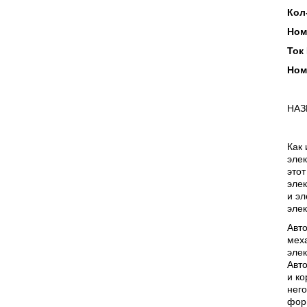
Кол
Ном
Ток 
Ном
НАЗ
Как 
элек
этот
элек
и э
элек
Авт
меха
элек
Авто
и ко
него
фор