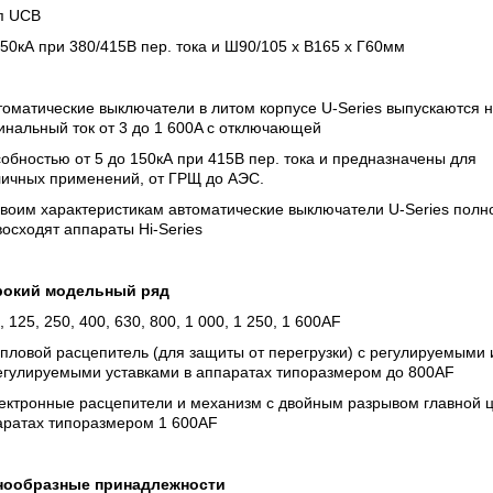
ип UCB
 50кА при 380/415В пер. тока и Ш90/105 х В165 х Г60мм
томатические выключатели в литом корпусе U-Series выпускаются 
нальный ток от 3 до 1 600A с отключающей
обностью от 5 до 150кА при 415В пер. тока и предназначены для
личных применений, от ГРЩ до АЭС.
воим характеристикам автоматические выключатели U-Series полн
осходят аппараты Hi-Series
окий модельный ряд
, 125, 250, 400, 630, 800, 1 000, 1 250, 1 600AF
пловой расцепитель (для защиты от перегрузки) с регулируемыми 
егулируемыми уставками в аппаратах типоразмером до 800AF
лектронные расцепители и механизм с двойным разрывом главной ц
аратах типоразмером 1 600AF
нообразные принадлежности