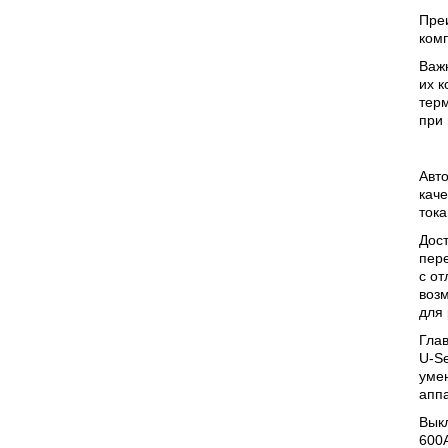
Пре
ком
Важ
их к
терм
при
Авто
каче
тока
Дост
пер
с о
воз
для 
Гла
U-Se
умен
аппа
Выкл
600A