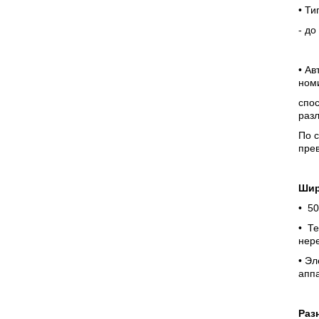
• Т
- до
• Ав
номи
спос
раз
По с
прев
Шир
• 50
• Те
нер
• Э
апп
Раз