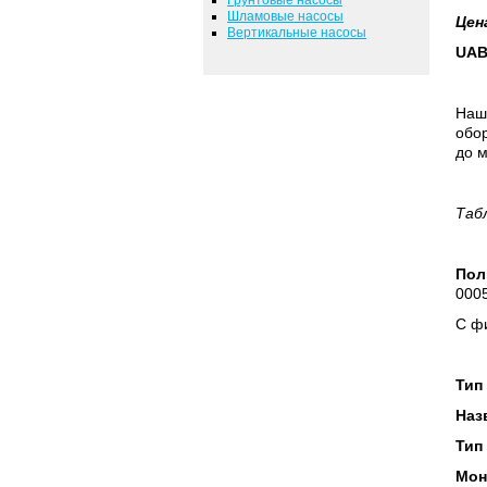
Шламовые насосы
Цен
Вертикальные насосы
UAB
Наш
обор
до м
Таб
Пол
0005
С фи
Тип
Наз
Тип
Мон