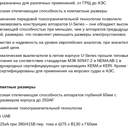
дназначены для различных применений, от ГРЩ до АЭС.
ысокая отключающая способность и компактные размеры
менение передовой токоограничительной технологии позволило
мизировать конструкцию аппаратов U-Series – они обладают высок
лючающей способностью при меньших, чем у аппаратов предыдущ
й, размерах, что позволяет уменьшить размеры электроустановок.
чество и надежность на уровне европейских аналогов, при значите
ьшей цене.
матические выключатели в литом корпусе U-Series прошли типовы
тания на соответствие стандартам МЭК 60947-2 и NEMA AB-1 в
дународных сертифицирующих организациях KEMA и KERI. Кроме т
 сертифицированы для применения на морских судах и АЭС.
пактные размеры
ысокая отключающая способность аппаратов глубиной 60мм с
оразмером корпуса до 250AF
рименение токоограничительной технологии
п UAB
 25кА при 380/415В пер. тока и Ш75 х В130 х Г60мм