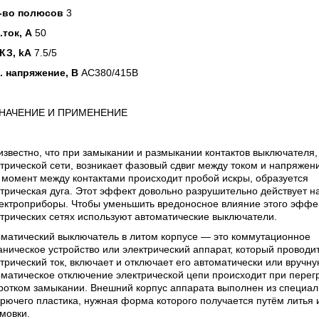
-во полюсов
3
.ток, А
50
КЗ, kA
7.5/5
. напряжение, В
AC380/415В
НАЧЕНИЕ И ПРИМЕНЕНИЕ
известно, что при замыкании и размыкании контактов выключателя,
трической сети, возникает фазовый сдвиг между током и напряжен
 момент между контактами происходит пробой искры, образуется
трическая дуга. Этот эффект довольно разрушительно действует на
лектроприборы. Чтобы уменьшить вредоносное влияние этого эффе
трических сетях используют автоматические выключатели.
оматический выключатель в литом корпусе —
это коммутационное
ническое устройство или электрический аппарат, который проводи
трический ток, включает и отключает его автоматически или вручну
матическое отключение электрической цепи происходит при перег
ротком замыкании. Внешний корпус аппарата выполнен из специал
рючего пластика, нужная форма которого получается путём литья 
мовки.