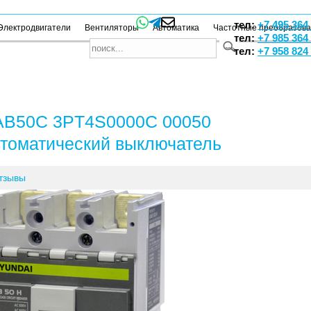
тел:
+7 495 364
Электродвигатели
Вентиляторы
Автоматика
Частотные преобразов
тел:
+7 985 364
тел:
+7 958 824
B50C 3PT4S0000C 00050
томатический выключатель
тзывы