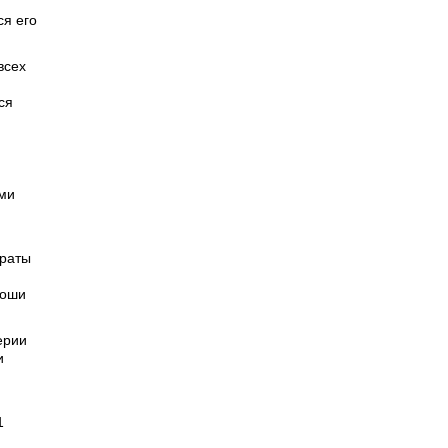
я его
всех
ся
ими
араты
роши
ерии
и
1