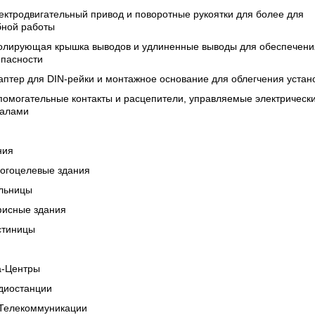
ектродвигательный привод и поворотные рукоятки для более для
бной работы
золирующая крышка выводов и удлиненные выводы для обеспечени
опасности
аптер для DIN-рейки и монтажное основание для облегчения устан
помогательные контакты и расцепители, управляемые электрическ
налами
ния
огоцелевые здания
льницы
исные здания
стиницы
а-Центры
диостанции
/Телекоммуникации