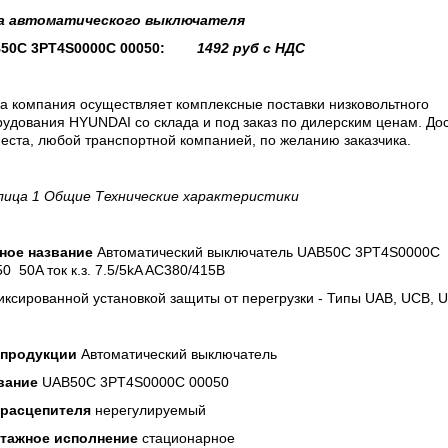
а
автоматического выключателя
50C 3PT4S0000C 00050:
1492
руб с НДС
а компания осуществляет комплексные поставки низковольтного
удования HYUNDAI со склада и под заказ по дилерским ценам. До
еста, любой транспортной компанией, по желанию заказчика.
лица 1 Общие Технические характеристики
ное название
Автоматический выключатель UAB50C 3PT4S0000C
0 50A ток к.з. 7.5/5kA AC380/415В
ксированной установкой защиты от перегрузки - Типы UAB, UCB, 
 продукции
Автоматический выключатель
вание
UAB50C 3PT4S0000C 00050
 расцепителя
нерегулируемый
тажное исполнение
стационарное