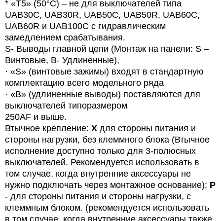
* «T5» (50°C) – не для выключателей типа
UAB
30
C
,
UAB
30
R
,
UAB
50
C
,
UAB
50
R
,
UAB
60
C
,
UAB60R и UAB100C с гидравлическим
замедлением срабатывания.
S- Выводы главной цепи (Монтаж на панели: S –
Винтовые, B- Удлиненные),
·
«
S
» (винтовые зажимы) входят в стандартную
комплектацию всего модельного ряда
·
«B» (удлиненные выводы) поставляются для
выключателей типоразмером
250AF и выше.
Втычное крепление:
X
для стороны питания и
стороны нагрузки, без клеммного блока (Втычное
исполнение доступно только для 3-полюсных
выключателей. Рекомендуется использовать в
том случае, когда внутренние аксессуары не
нужно подключать через монтажное основание);
P
- для стороны питания и стороны нагрузки, с
клеммным блоком. (рекомендуется использовать
в том случае, когда внутренние аксессуары также