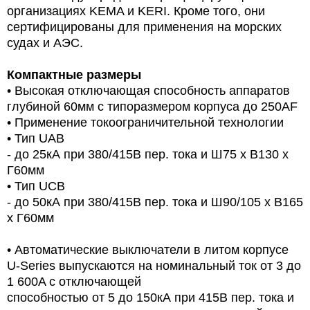
организациях KEMA и KERI. Кроме того, они
сертифицированы для применения на морских
судах и АЭС.
Компактные размеры
• Высокая отключающая способность аппаратов
глубиной 60мм с типоразмером корпуса до 250AF
• Применение токоограничительной технологии
• Тип UAB
- до 25кА при 380/415В пер. тока и Ш75 х В130 х
Г60мм
• Тип UCB
- до 50кА при 380/415В пер. тока и Ш90/105 х В165
х Г60мм
• Автоматические выключатели в литом корпусе
U-Series выпускаются на номинальный ток от 3 до
1 600A с отключающей
способностью от 5 до 150кА при 415В пер. тока и