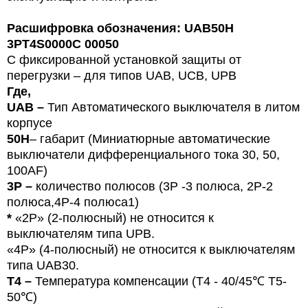
Расшифровка обозначения: UAB50H
3PT4S0000C 00050
С фиксированной установкой защиты от
перегрузки – для типов
U
AB, UCB, UPB
Где,
UAB –
Тип
Автоматического выключателя в литом
корпусе
50Н
– габарит (Миниатюрные автоматические
выключатели дифференциального тока 30, 50,
100
AF
)
3P –
количество полюсов (3Р -3 полюса,
2P-2
полюса,4Р-4 полюса1)
*
«
2P
»
(2-
полюсный
) не относится к
выключателям типа UPB.
«4P» (4-полюсный) не относится к выключателям
типа UAB30.
T4 –
Температура компенсации (T4 - 40/45
℃
T5-
50
℃)