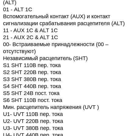
(ALT)
01 -
ALT
1
C
Вспомогательный контакт (AUX) и контакт
сигнализации срабатывания расцепителя (ALT)
11 - AUX 1C & ALT 1C
21 - AUX 2C & ALT 1C
00-
Встраиваемые принадлежности (00 –
отсутствуют)
Независимый расцепитель (SHT)
S1 SHT 110В пер. тока
S2 SHT 220В пер. тока
S3 SHT 380В пер. тока
S4 SHT 440В пер. тока
S5 SHT 24В пост. тока
S6 SHT 110В пост. тока
Мин. расцепитель напряжения (UVT )
U1- UVT 110В пер. тока
U2- UVT 220В пер. тока
U3- UVT 380В пер. тока
U4- UVT 440В пер. тока