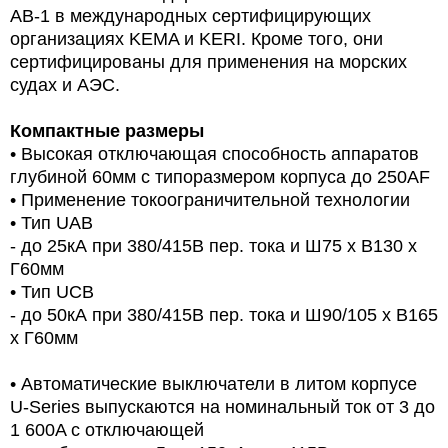
AB-1 в международных сертифицирующих
организациях KEMA и KERI. Кроме того, они
сертифицированы для применения на морских
судах и АЭС.
Компактные размеры
• Высокая отключающая способность аппаратов
глубиной 60мм с типоразмером корпуса до 250AF
• Применение токоограничительной технологии
• Тип UAB
- до 25кА при 380/415В пер. тока и Ш75 х В130 х
Г60мм
• Тип UCB
- до 50кА при 380/415В пер. тока и Ш90/105 х В165
х Г60мм
• Автоматические выключатели в литом корпусе
U-Series выпускаются на номинальный ток от 3 до
1 600A с отключающей