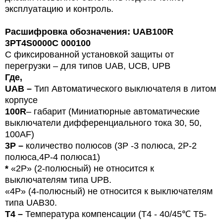
эксплуатацию и контроль.
Расшифровка обозначения: UAB100R
3PT4S0000C 000100
С фиксированной установкой защиты от
перегрузки – для типов
U
AB, UCB, UPB
Где,
UAB –
Тип
Автоматического выключателя в литом
корпусе
100R
– габарит (Миниатюрные автоматические
выключатели дифференциального тока 30, 50,
100
AF
)
3P –
количество полюсов (3Р -3 полюса,
2P-2
полюса,4Р-4 полюса1)
*
«
2P
»
(2-
полюсный
) не относится к
выключателям типа UPB.
«4P» (4-полюсный) не относится к выключателям
типа UAB30.
T4 –
Температура компенсации (T4 - 40/45
℃
T5-