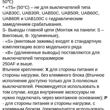
50
℃)
* «T5» (50°C) – не для выключателей типа
UAB
30
C
,
UAB
30
R
,
UAB
50
C
,
UAB
50
R
,
UAB
60
C
,
UAB60R и UAB100C с гидравлическим
замедлением срабатывания.
S- Выводы главной цепи (Монтаж на панели: S –
Винтовые, B- Удлиненные),
·
«
S
» (винтовые зажимы) входят в стандартную
комплектацию всего модельного ряда
·
«B» (удлиненные выводы) поставляются для
выключателей типоразмером
250AF и выше.
Втычное крепление:
X
для стороны питания и
стороны нагрузки, без клеммного блока (Втычное
исполнение доступно только для 3-полюсных
выключателей. Рекомендуется использовать в
том случае, когда внутренние аксессуары не
нужно подключать через монтажное основание);
P
- для стороны питания и стороны нагрузки, с
клеммным блоком. (рекомендуется использовать