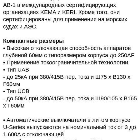
AB-1 в международных сертифицирующих
организациях KEMA и KERI. Кроме того, они
сертифицированы для применения на морских
судах и АЭС.
Компактные размеры
• Высокая отключающая способность аппаратов
глубиной 60мм с типоразмером корпуса до 250AF
• Применение токоограничительной технологии
• Тип UAB
- до 25кА при 380/415В пер. тока и Ш75 х В130 х
Г60мм
• Тип UCB
- до 50кА при 380/415В пер. тока и Ш90/105 х В165
х Г60мм
• Автоматические выключатели в литом корпусе
U-Series выпускаются на номинальный ток от 3 до
1 600A с отключающей