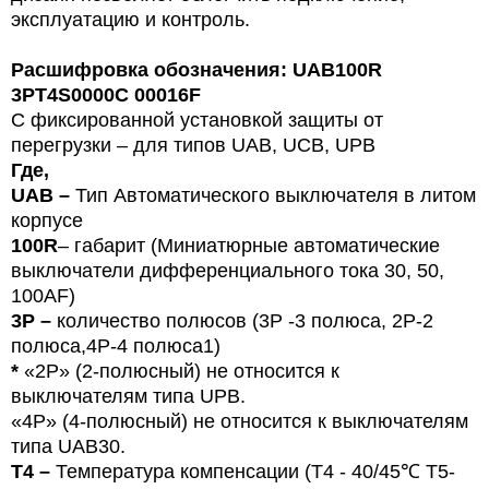
эксплуатацию и контроль.
Расшифровка обозначения:
UAB100R
3PT4S0000C 00016F
С фиксированной установкой защиты от
перегрузки – для типов
U
AB, UCB, UPB
Где,
UAB –
Тип
Автоматического выключателя в литом
корпусе
100R
– габарит (Миниатюрные автоматические
выключатели дифференциального тока 30, 50,
100
AF
)
3P –
количество полюсов (3Р -3 полюса,
2P-2
полюса,4Р-4 полюса1)
*
«
2P
»
(2-
полюсный
) не относится к
выключателям типа UPB.
«4P» (4-полюсный) не относится к выключателям
типа UAB30.
T4 –
Температура компенсации (T4 - 40/45
℃
T5-