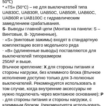
50
℃)
* «T5» (50°C) – не для выключателей типа
UAB
30
C
,
UAB
30
R
,
UAB
50
C
,
UAB
50
R
,
UAB
60
C
,
UAB60R и UAB100C с гидравлическим
замедлением срабатывания.
S
- Выводы главной цепи (Монтаж на панели: S –
Винтовые, B- Удлиненные),
·
«
S
» (винтовые зажимы) входят в стандартную
комплектацию всего модельного ряда
·
«B» (удлиненные выводы) поставляются для
выключателей типоразмером
250AF и выше.
Втычное крепление:
X
для стороны питания и
стороны нагрузки, без клеммного блока (Втычное
исполнение доступно только для 3-полюсных
выключателей. Рекомендуется использовать в
том случае, когда внутренние аксессуары не
нужно подключать через монтажное основание);
P
- для стороны питания и стороны нагрузки, с
клеммным блоком. (рекомендуется использовать