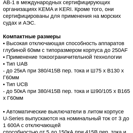
AB-1 в международных сертифицирующих
организациях KEMA и KERI. Кроме того, они
сертифицированы для применения на морских
судах и АЭС.
Компактные размеры
• Высокая отключающая способность аппаратов
глубиной 60мм с типоразмером корпуса до 250AF
• Применение токоограничительной технологии
• Тип UAB
- до 25кА при 380/415В пер. тока и Ш75 х В130 х
Г60мм
• Тип UCB
- до 50кА при 380/415В пер. тока и Ш90/105 х В165
х Г60мм
• Автоматические выключатели в литом корпусе
U-Series выпускаются на номинальный ток от 3 до
1 600A с отключающей
способностью от 5 до 150кА при 415В пер. тока и