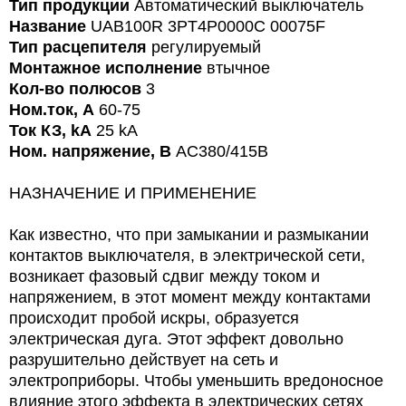
Тип продукции
Автоматический выключатель
Название
UAB100R 3PT4P0000C 00075F
Тип расцепителя
регулируемый
Монтажное исполнение
втычное
Кол-во полюсов
3
Ном.ток, А
60-75
Ток КЗ, kA
25 kA
Ном. напряжение, В
AC380/415В
НАЗНАЧЕНИЕ И ПРИМЕНЕНИЕ
Как известно, что при замыкании и размыкании
контактов выключателя, в электрической сети,
возникает фазовый сдвиг между током и
напряжением, в этот момент между контактами
происходит пробой искры, образуется
электрическая дуга. Этот эффект довольно
разрушительно действует на сеть и
электроприборы. Чтобы уменьшить вредоносное
влияние этого эффекта в электрических сетях