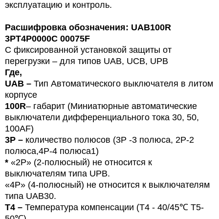
эксплуатацию и контроль.
Расшифровка обозначения: UAB100R
3PT4P0000C 00075F
С фиксированной установкой защиты от
перегрузки – для типов
U
AB, UCB, UPB
Где,
UAB –
Тип
Автоматического выключателя в литом
корпусе
100R
– габарит (Миниатюрные автоматические
выключатели дифференциального тока 30, 50,
100
AF
)
3P –
количество полюсов (3Р -3 полюса,
2P-2
полюса,4Р-4 полюса1)
*
«
2P
»
(2-
полюсный
) не относится к
выключателям типа UPB.
«4P» (4-полюсный) не относится к выключателям
типа UAB30.
T4 –
Температура компенсации (T4 - 40/45
℃
T5-
50
℃)