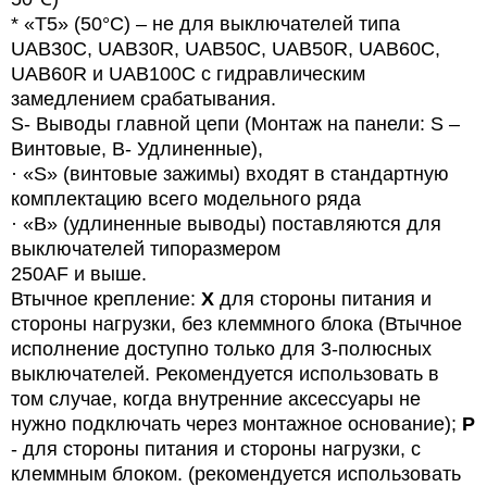
* «T5» (50°C) – не для выключателей типа
UAB
30
C
,
UAB
30
R
,
UAB
50
C
,
UAB
50
R
,
UAB
60
C
,
UAB60R и UAB100C с гидравлическим
замедлением срабатывания.
S- Выводы главной цепи (Монтаж на панели: S –
Винтовые, B- Удлиненные),
·
«
S
» (винтовые зажимы) входят в стандартную
комплектацию всего модельного ряда
·
«B» (удлиненные выводы) поставляются для
выключателей типоразмером
250AF и выше.
Втычное крепление:
X
для стороны питания и
стороны нагрузки, без клеммного блока (Втычное
исполнение доступно только для 3-полюсных
выключателей. Рекомендуется использовать в
том случае, когда внутренние аксессуары не
нужно подключать через монтажное основание);
P
- для стороны питания и стороны нагрузки, с
клеммным блоком. (рекомендуется использовать