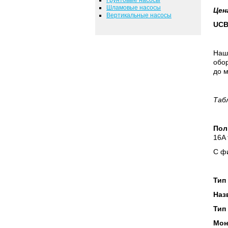
Шламовые насосы
Цен
Вертикальные насосы
UCB
Наш
обор
до м
Таб
Пол
16A 
С фи
Тип
Наз
Тип
Мон