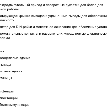
ектродвигательный привод и поворотные рукоятки для более для
бной работы
золирующая крышка выводов и удлиненные выводы для обеспечени
опасности
аптер для DIN-рейки и монтажное основание для облегчения устан
помогательные контакты и расцепители, управляемые электрическ
налами
ния
огоцелевые здания
льницы
исные здания
стиницы
а-Центры
диостанции
/Телекоммуникации