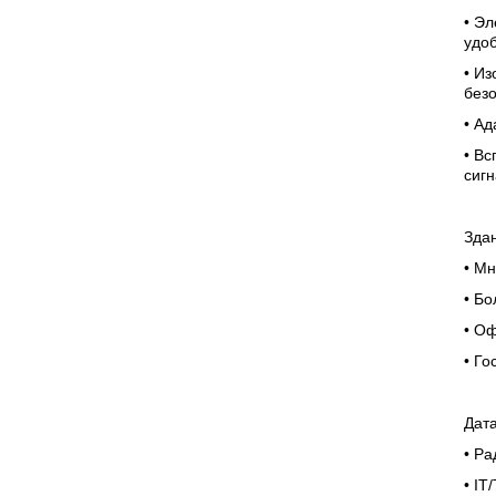
• Эл
удо
• И
без
• Ад
• Вс
сиг
Зда
•
Мн
•
Бо
•
Оф
•
Го
Дат
•
Ра
• IT