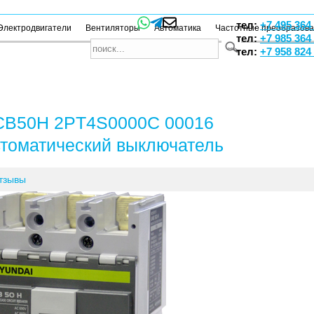
тел:
+7 495 364
Электродвигатели
Вентиляторы
Автоматика
Частотные преобразов
тел:
+7 985 364
тел:
+7 958 824
B50H 2PT4S0000C 00016
томатический выключатель
тзывы