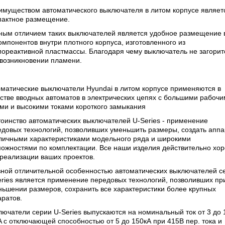
имуществом автоматического выключателя в литом корпусе являетс
пактное размещение.
ным отличием таких выключателей является удобное размещение 
омпонентов внутри плотного корпуса, изготовленного из
ореактивной пластмассы. Благодаря чему выключатель не загорит
 возникновении пламени.
матические выключатели Hyundai в литом корпусе применяются в
стве вводных автоматов в электрических цепях с большими рабоч
ми и высокими токами короткого замыкания
оинство автоматических выключателей U-Series - применение
едовых технологий, позволивших уменьшить размеры, создать апп
тличными характеристиками модельного ряда и широкими
можностями по комплектации. Все наши изделия действительно хо
реализации ваших проектов.
вной отличительной особенностью автоматических выключателей с
ries является применение передовых технологий, позволивших пр
ьшении размеров, сохранить все характеристики более крупных
ратов.
ючатели серии U-Series выпускаются на номинальный ток от 3 до 
 с отключающей способностью от 5 до 150кА при 415В пер. тока и