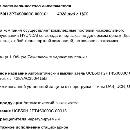
а
автоматического выключателя
50H 2PT4S0000C 00016:
4928 руб с НДС
а компания осуществляет комплексные поставки низковольтного
удования HYUNDAI со склада и под заказ по дилерским ценам. До
еста, любой транспортной компанией, по желанию заказчика.
лица 1 Общие Технические характеристики
ное название
Автоматический выключатель UCB50H 2PT4S0000C 
ток к.з. 42kA AC380/415В
ксированной установкой защиты от перегрузки - Типы UAB, UCB, 
 продукции
Автоматический выключатель
вание
UCB50H 2PT4S0000C 00016
 расцепителя
нерегулируемый
тажное исполнение
стационарное