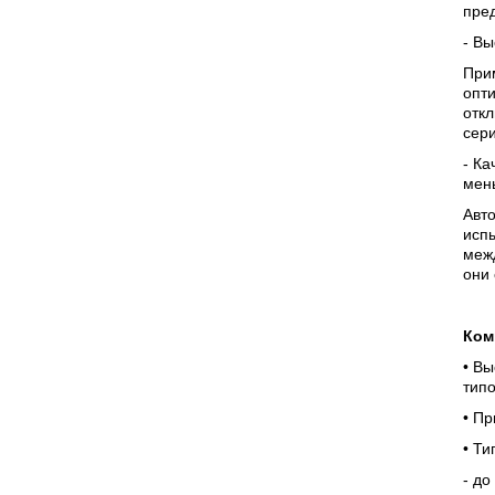
пре
- В
При
опти
отк
сери
- Ка
мен
Авто
испы
меж
они
Ком
• В
тип
• П
• Ти
- до