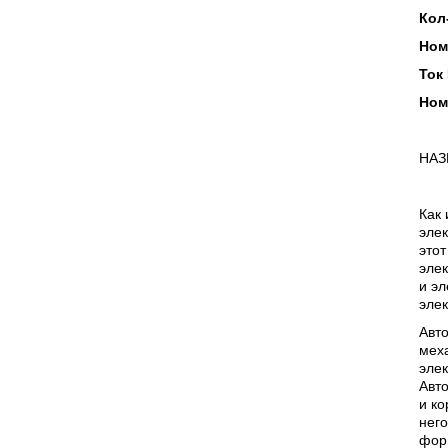
Кол
Ном
Ток 
Ном
НАЗ
Как 
элек
этот
элек
и э
элек
Авт
меха
элек
Авто
и ко
него
фор