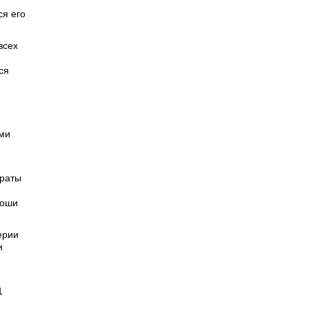
я его
всех
ся
ими
араты
роши
ерии
и
1