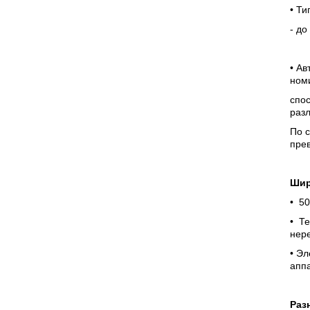
• Т
- до
• Ав
номи
спос
раз
По с
прев
Шир
• 50
• Те
нер
• Э
апп
Раз