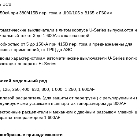
ип UCB
 50кА при 380/415В пер. тока и Ш90/105 х В165 х Г60мм
томатические выключатели в литом корпусе U-Series выпускаются 
нальный ток от 3 до 1 600A с отключающей
обностью от 5 до 150кА при 415В пер. тока и предназначены для
личных применений, от ГРЩ до АЭС.
воим характеристикам автоматические выключатели U-Series полн
осходят аппараты Hi-Series
окий модельный ряд
, 125, 250, 400, 630, 800, 1 000, 1 250, 1 600AF
пловой расцепитель (для защиты от перегрузки) с регулируемыми 
егулируемыми уставками в аппаратах типоразмером до 800AF
лектронные расцепители и механизм с двойным разрывом главной ц
аратах типоразмером 1 600AF
нообразные принадлежности