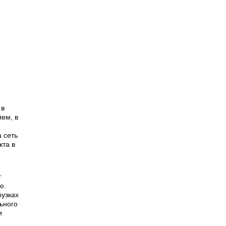
 в
ием, в
 сеть
кта в
т
ю.
рузках
ьного
и