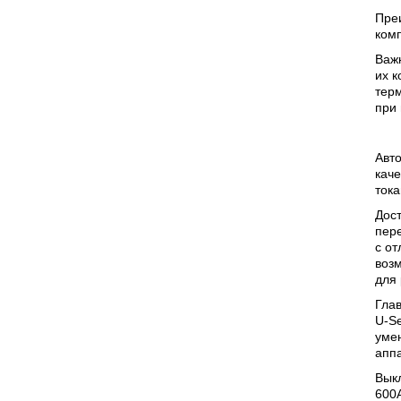
Пре
ком
Важ
их к
терм
при
Авто
каче
тока
Дост
пер
с о
воз
для 
Гла
U-Se
умен
аппа
Выкл
600A