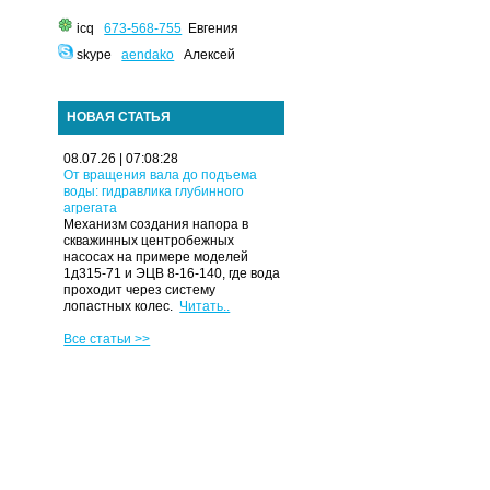
icq
673-568-755
Евгения
skype
aendako
Алексей
НОВАЯ СТАТЬЯ
08.07.26 | 07:08:28
От вращения вала до подъема
воды: гидравлика глубинного
агрегата
Механизм создания напора в
скважинных центробежных
насосах на примере моделей
1д315-71 и ЭЦВ 8-16-140, где вода
проходит через систему
лопастных колес.
Читать..
Все статьи >>