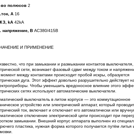
-во полюсов
2
.ток, А
16
КЗ, kA
42kA
. напряжение, В
AC380/415В
НАЧЕНИЕ И ПРИМЕНЕНИЕ
известно, что при замыкании и размыкании контактов выключателя,
трической сети, возникает фазовый сдвиг между током и напряжен
 момент между контактами происходит пробой искры, образуется
трическая дуга. Этот эффект довольно разрушительно действует на
лектроприборы. Чтобы уменьшить вредоносное влияние этого эффе
трических сетях используют автоматические выключатели.
оматический выключатель в литом корпусе —
это коммутационное
ническое устройство или электрический аппарат, который проводи
трический ток, включает и отключает его автоматически или вручну
матическое отключение электрической цепи происходит при перег
ротком замыкании. Внешний корпус аппарата выполнен из специал
рючего пластика, нужная форма которого получается путём литья 
мовки.