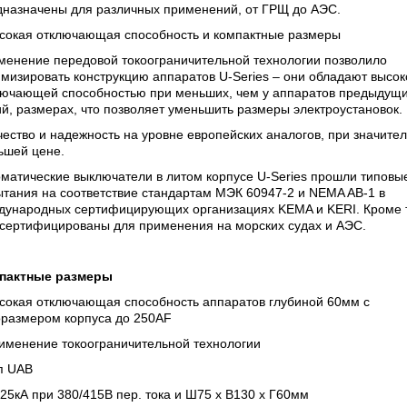
дназначены для различных применений, от ГРЩ до АЭС.
ысокая отключающая способность и компактные размеры
менение передовой токоограничительной технологии позволило
мизировать конструкцию аппаратов U-Series – они обладают высок
лючающей способностью при меньших, чем у аппаратов предыдущ
й, размерах, что позволяет уменьшить размеры электроустановок.
чество и надежность на уровне европейских аналогов, при значите
ьшей цене.
матические выключатели в литом корпусе U-Series прошли типовы
тания на соответствие стандартам МЭК 60947-2 и NEMA AB-1 в
дународных сертифицирующих организациях KEMA и KERI. Кроме т
 сертифицированы для применения на морских судах и АЭС.
пактные размеры
ысокая отключающая способность аппаратов глубиной 60мм с
оразмером корпуса до 250AF
рименение токоограничительной технологии
п UAB
 25кА при 380/415В пер. тока и Ш75 х В130 х Г60мм