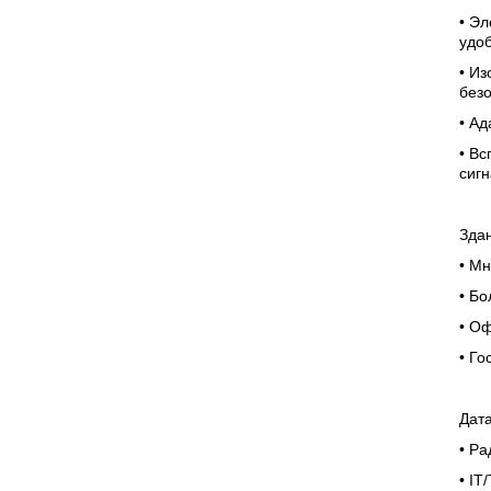
• Эл
удо
• И
без
• Ад
• Вс
сиг
Зда
•
Мн
•
Бо
•
Оф
•
Го
Дат
•
Ра
• IT