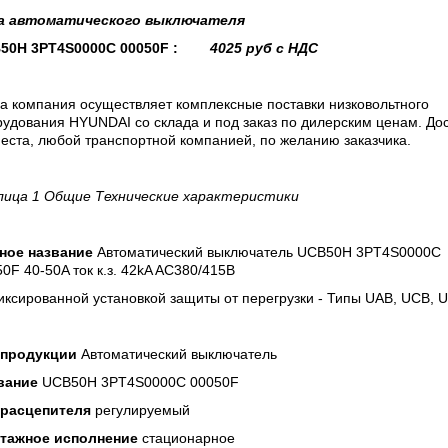
а
автоматического выключателя
50H 3PT4S0000C 00050F :
4025 руб с НДС
а компания осуществляет комплексные поставки низковольтного
удования HYUNDAI со склада и под заказ по дилерским ценам. До
еста, любой транспортной компанией, по желанию заказчика.
лица 1 Общие Технические характеристики
ное название
Автоматический выключатель UCB50H 3PT4S0000C
0F 40-50A ток к.з. 42kA AC380/415В
ксированной установкой защиты от перегрузки - Типы UAB, UCB, 
 продукции
Автоматический выключатель
вание
UCB50H 3PT4S0000C 00050F
 расцепителя
регулируемый
тажное исполнение
стационарное