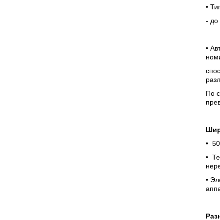
• Т
- до
• Ав
номи
спос
раз
По с
прев
Шир
• 50
• Те
нер
• Э
апп
Раз