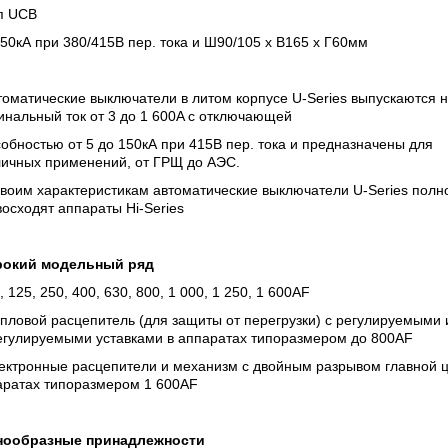
ип UCB
 50кА при 380/415В пер. тока и Ш90/105 х В165 х Г60мм
томатические выключатели в литом корпусе U-Series выпускаются 
нальный ток от 3 до 1 600A с отключающей
обностью от 5 до 150кА при 415В пер. тока и предназначены для
личных применений, от ГРЩ до АЭС.
воим характеристикам автоматические выключатели U-Series полн
осходят аппараты Hi-Series
окий модельный ряд
, 125, 250, 400, 630, 800, 1 000, 1 250, 1 600AF
пловой расцепитель (для защиты от перегрузки) с регулируемыми 
егулируемыми уставками в аппаратах типоразмером до 800AF
лектронные расцепители и механизм с двойным разрывом главной ц
аратах типоразмером 1 600AF
нообразные принадлежности