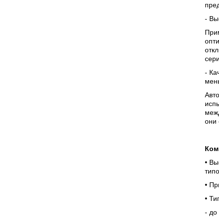
пре
- В
При
опти
отк
сери
- Ка
мен
Авто
испы
меж
они
Ком
• В
тип
• П
• Ти
- до