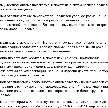
имуществом автоматического выключателя в литом корпусе являетс
пактное размещение.
ным отличием таких выключателей является удобное размещение 
омпонентов внутри плотного корпуса, изготовленного из
ореактивной пластмассы. Благодаря чему выключатель не загорит
 возникновении пламени.
матические выключатели Hyundai в литом корпусе применяются в
стве вводных автоматов в электрических цепях с большими рабоч
ми и высокими токами короткого замыкания
оинство автоматических выключателей U-Series - применение
едовых технологий, позволивших уменьшить размеры, создать апп
тличными характеристиками модельного ряда и широкими
можностями по комплектации. Все наши изделия действительно хо
реализации ваших проектов.
вной отличительной особенностью автоматических выключателей с
ries является применение передовых технологий, позволивших пр
ьшении размеров, сохранить все характеристики более крупных
ратов.
ючатели серии U-Series выпускаются на номинальный ток от 3 до 
 с отключающей способностью от 5 до 150кА при 415В пер. тока и