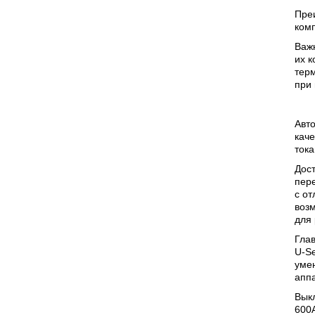
Пре
ком
Важ
их к
терм
при
Авто
каче
тока
Дост
пер
с о
воз
для 
Гла
U-Se
умен
аппа
Выкл
600A