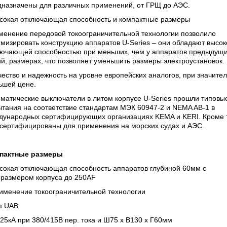
дназначены для различных применений, от ГРЩ до АЭС.
ысокая отключающая способность и компактные размеры
менение передовой токоограничительной технологии позволило
мизировать конструкцию аппаратов U-Series – они обладают высок
лючающей способностью при меньших, чем у аппаратов предыдущ
й, размерах, что позволяет уменьшить размеры электроустановок.
чество и надежность на уровне европейских аналогов, при значите
ьшей цене.
матические выключатели в литом корпусе U-Series прошли типовы
тания на соответствие стандартам МЭК 60947-2 и NEMA AB-1 в
дународных сертифицирующих организациях KEMA и KERI. Кроме т
 сертифицированы для применения на морских судах и АЭС.
пактные размеры
ысокая отключающая способность аппаратов глубиной 60мм с
оразмером корпуса до 250AF
рименение токоограничительной технологии
п UAB
 25кА при 380/415В пер. тока и Ш75 х В130 х Г60мм