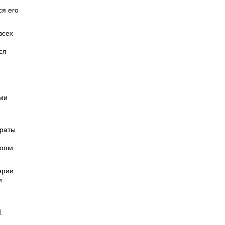
я его
всех
ся
ими
араты
роши
ерии
и
1