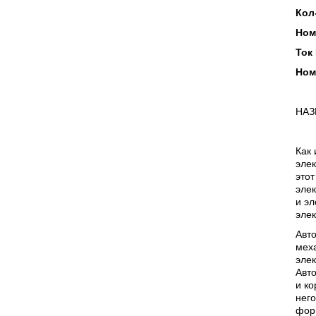
Кол
Ном
Ток 
Ном
НАЗ
Как 
элек
этот
элек
и э
элек
Авт
меха
элек
Авто
и ко
него
фор