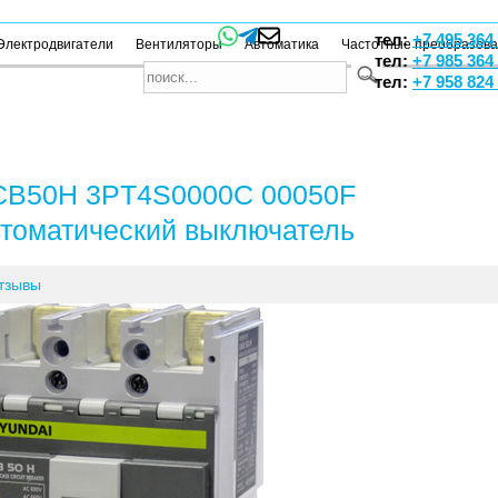
тел:
+7 495 364
Электродвигатели
Вентиляторы
Автоматика
Частотные преобразов
тел:
+7 985 364
тел:
+7 958 824
B50H 3PT4S0000C 00050F
томатический выключатель
тзывы