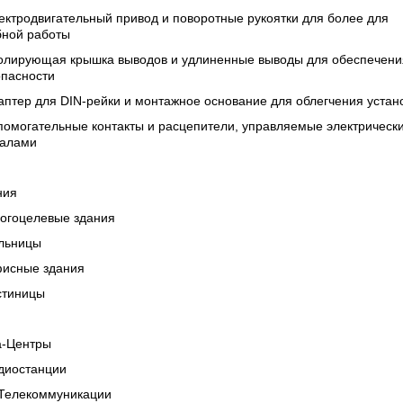
ектродвигательный привод и поворотные рукоятки для более для
бной работы
золирующая крышка выводов и удлиненные выводы для обеспечени
опасности
аптер для DIN-рейки и монтажное основание для облегчения устан
помогательные контакты и расцепители, управляемые электрическ
налами
ния
огоцелевые здания
льницы
исные здания
стиницы
а-Центры
диостанции
/Телекоммуникации