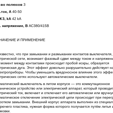
-во полюсов
3
.ток, А
40-50
КЗ, kA
42 kA
. напряжение, В
AC380/415В
НАЧЕНИЕ И ПРИМЕНЕНИЕ
известно, что при замыкании и размыкании контактов выключателя,
трической сети, возникает фазовый сдвиг между током и напряжен
 момент между контактами происходит пробой искры, образуется
трическая дуга. Этот эффект довольно разрушительно действует на
лектроприборы. Чтобы уменьшить вредоносное влияние этого эффе
трических сетях используют автоматические выключатели.
оматический выключатель в литом корпусе —
это коммутационное
ническое устройство или электрический аппарат, который проводи
трический ток, включает и отключает его автоматически или вручну
матическое отключение электрической цепи происходит при перег
ротком замыкании. Внешний корпус аппарата выполнен из специал
рючего пластика, нужная форма которого получается путём литья 
мовки.