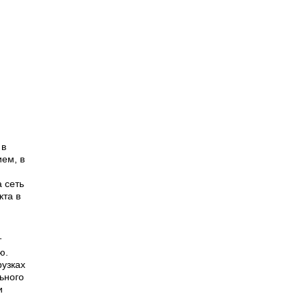
 в
ием, в
 сеть
кта в
т
ю.
рузках
ьного
и