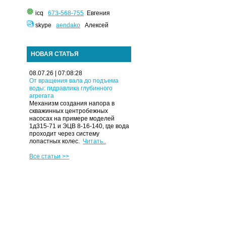
icq
673-568-755
Евгения
skype
aendako
Алексей
НОВАЯ СТАТЬЯ
08.07.26 | 07:08:28
От вращения вала до подъема
воды: гидравлика глубинного
агрегата
Механизм создания напора в
скважинных центробежных
насосах на примере моделей
1д315-71 и ЭЦВ 8-16-140, где вода
проходит через систему
лопастных колес.
Читать..
Все статьи >>