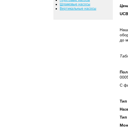
Шламовые насосы
Цен
Вертикальные насосы
UCB
Наш
обор
до м
Таб
Пол
0005
С фи
Тип
Наз
Тип
Мон