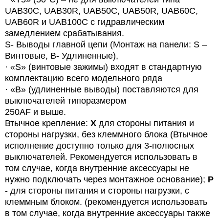
UAB
30
C
,
UAB
30
R
,
UAB
50
C
,
UAB
50
R
,
UAB
60
C
,
UAB60R и UAB100C с гидравлическим
замедлением срабатывания.
S- Выводы главной цепи (Монтаж на панели: S –
Винтовые, B- Удлиненные),
·
«
S
» (винтовые зажимы) входят в стандартную
комплектацию всего модельного ряда
·
«B» (удлиненные выводы) поставляются для
выключателей типоразмером
250AF и выше.
Втычное крепление:
X
для стороны питания и
стороны нагрузки, без клеммного блока (Втычное
исполнение доступно только для 3-полюсных
выключателей. Рекомендуется использовать в
том случае, когда внутренние аксессуары не
нужно подключать через монтажное основание);
P
- для стороны питания и стороны нагрузки, с
клеммным блоком. (рекомендуется использовать
в том случае, когда внутренние аксессуары также