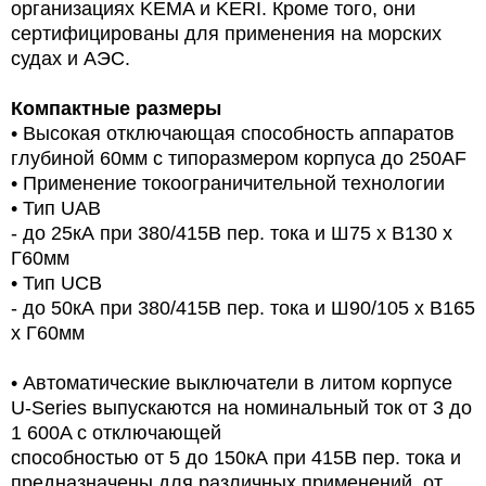
организациях KEMA и KERI. Кроме того, они
сертифицированы для применения на морских
судах и АЭС.
Компактные размеры
• Высокая отключающая способность аппаратов
глубиной 60мм с типоразмером корпуса до 250AF
• Применение токоограничительной технологии
• Тип UAB
- до 25кА при 380/415В пер. тока и Ш75 х В130 х
Г60мм
• Тип UCB
- до 50кА при 380/415В пер. тока и Ш90/105 х В165
х Г60мм
• Автоматические выключатели в литом корпусе
U-Series выпускаются на номинальный ток от 3 до
1 600A с отключающей
способностью от 5 до 150кА при 415В пер. тока и
предназначены для различных применений, от