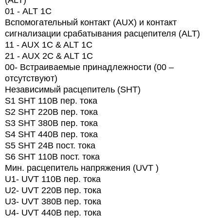
(ALT)
01 -
ALT
1
C
Вспомогательный контакт (AUX) и контакт
сигнализации срабатывания расцепителя (ALT)
11 - AUX 1C & ALT 1C
21 - AUX 2C & ALT 1C
00-
Встраиваемые принадлежности (00 –
отсутствуют)
Независимый расцепитель (SHT)
S1 SHT 110В пер. тока
S2 SHT 220В пер. тока
S3 SHT 380В пер. тока
S4 SHT 440В пер. тока
S5 SHT 24В пост. тока
S6 SHT 110В пост. тока
Мин. расцепитель напряжения (UVT )
U1- UVT 110В пер. тока
U2- UVT 220В пер. тока
U3- UVT 380В пер. тока
U4- UVT 440В пер. тока