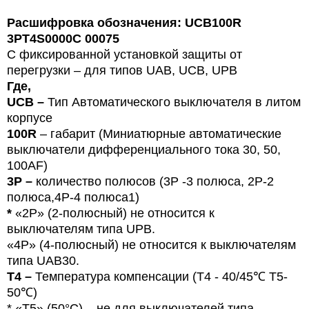
Расшифровка обозначения: UCB100R
3PT4S0000C 00075
С фиксированной установкой защиты от
перегрузки – для типов
U
AB, UCB, UPB
Где,
UCB
–
Тип
Автоматического выключателя в литом
корпусе
100R
– габарит (Миниатюрные автоматические
выключатели дифференциального тока 30, 50,
100
AF
)
3P –
количество полюсов (3Р -3 полюса,
2P-2
полюса,4Р-4 полюса1)
*
«
2P
»
(2-
полюсный
) не относится к
выключателям типа UPB.
«4P» (4-полюсный) не относится к выключателям
типа UAB30.
T4 –
Температура компенсации (T4 - 40/45
℃
T5-
50
℃)
* «T5» (50°C) – не для выключателей типа