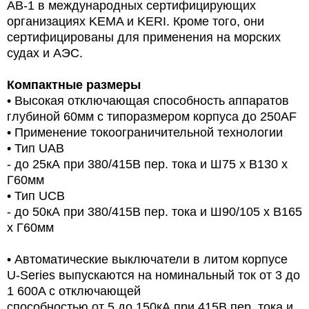
AB-1 в международных сертифицирующих
организациях KEMA и KERI. Кроме того, они
сертифицированы для применения на морских
судах и АЭС.
Компактные размеры
• Высокая отключающая способность аппаратов
глубиной 60мм с типоразмером корпуса до 250AF
• Применение токоограничительной технологии
• Тип UAB
- до 25кА при 380/415В пер. тока и Ш75 х В130 х
Г60мм
• Тип UCB
- до 50кА при 380/415В пер. тока и Ш90/105 х В165
х Г60мм
• Автоматические выключатели в литом корпусе
U-Series выпускаются на номинальный ток от 3 до
1 600A с отключающей
способностью от 5 до 150кА при 415В пер. тока и