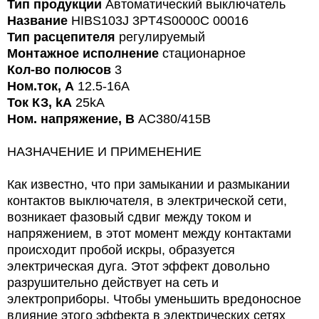
Тип продукции
Автоматический выключатель
Название
HIBS103J 3PT4S0000C 00016
Тип расцепителя
регулируемый
Монтажное исполнение
стационарное
Кол-во полюсов
3
Ном.ток, А
12.5-16A
Ток КЗ, kA
25kA
Ном. напряжение, В
AC380/415В
НАЗНАЧЕНИЕ И ПРИМЕНЕНИЕ
Как известно, что при замыкании и размыкании
контактов выключателя, в электрической сети,
возникает фазовый сдвиг между током и
напряжением, в этот момент между контактами
происходит пробой искры, образуется
электрическая дуга. Этот эффект довольно
разрушительно действует на сеть и
электроприборы. Чтобы уменьшить вредоносное
влияние этого эффекта в электрических сетях