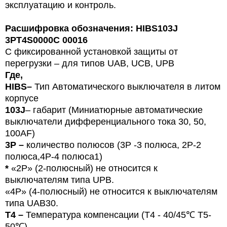
эксплуатацию и контроль.
Расшифровка обозначения: HIBS103J
3PT4S0000C 00016
С фиксированной установкой защиты от
перегрузки – для типов
U
AB, UCB, UPB
Где,
HIBS
–
Тип
Автоматического выключателя в литом
корпусе
103J
– габарит (Миниатюрные автоматические
выключатели дифференциального тока 30, 50,
100
AF
)
3P –
количество полюсов (3Р -3 полюса,
2P-2
полюса,4Р-4 полюса1)
*
«2P» (2-полюсный) не относится к
выключателям типа UPB.
«4P» (4-полюсный) не относится к выключателям
типа UAB30.
T4 –
Температура компенсации (T4 - 40/45℃ T5-
50℃)