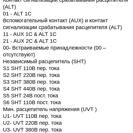
Контакт сигнализации срабатывания расцепителя
(ALT)
01 -
ALT
1
C
Вспомогательный контакт (AUX) и контакт
сигнализации срабатывания расцепителя (ALT)
11 - AUX 1C & ALT 1C
21 - AUX 2C & ALT 1C
00- Встраиваемые принадлежности (00 –
отсутствуют)
Независимый расцепитель (SHT)
S1 SHT 110В пер. тока
S2 SHT 220В пер. тока
S3 SHT 380В пер. тока
S4 SHT 440В пер. тока
S5 SHT 24В пост. тока
S6 SHT 110В пост. тока
Мин. расцепитель напряжения (UVT )
U1- UVT 110В пер. тока
U2- UVT 220В пер. тока
U3- UVT 380В пер. тока