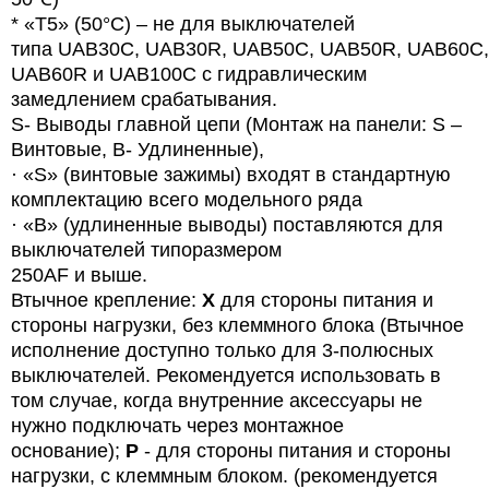
* «T5» (50°C) – не для выключателей
типа
UAB
30
C
,
UAB
30
R
,
UAB
50
C
,
UAB
50
R
,
UAB
60
C
,
UAB60R и UAB100C с гидравлическим
замедлением срабатывания.
S- Выводы главной цепи (Монтаж на панели: S –
Винтовые, B- Удлиненные),
· «
S
» (винтовые зажимы) входят в стандартную
комплектацию всего модельного ряда
· «B» (удлиненные выводы) поставляются для
выключателей типоразмером
250AF и выше.
Втычное крепление:
X
для стороны питания и
стороны нагрузки, без клеммного блока (Втычное
исполнение доступно только для 3-полюсных
выключателей. Рекомендуется использовать в
том случае, когда внутренние аксессуары не
нужно подключать через монтажное
основание);
P
- для стороны питания и стороны
нагрузки, с клеммным блоком. (рекомендуется