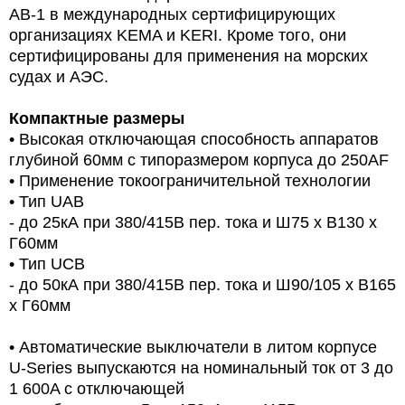
AB-1 в международных сертифицирующих
организациях KEMA и KERI. Кроме того, они
сертифицированы для применения на морских
судах и АЭС.
Компактные размеры
• Высокая отключающая способность аппаратов
глубиной 60мм с типоразмером корпуса до 250AF
• Применение токоограничительной технологии
• Тип UAB
- до 25кА при 380/415В пер. тока и Ш75 х В130 х
Г60мм
• Тип UCB
- до 50кА при 380/415В пер. тока и Ш90/105 х В165
х Г60мм
• Автоматические выключатели в литом корпусе
U-Series выпускаются на номинальный ток от 3 до
1 600A с отключающей