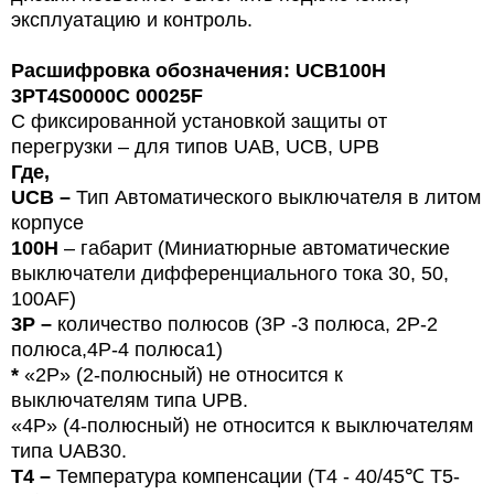
эксплуатацию и контроль.
Расшифровка обозначения: UCB100H
3PT4S0000C 00025F
С фиксированной установкой защиты от
перегрузки – для типов
U
AB, UCB, UPB
Где,
UCB –
Тип
Автоматического выключателя в литом
корпусе
100H
– габарит (Миниатюрные автоматические
выключатели дифференциального тока 30, 50,
100
AF
)
3P –
количество полюсов (3Р -3 полюса,
2P-2
полюса,4Р-4 полюса1)
*
«2P» (2-полюсный) не относится к
выключателям типа UPB.
«4P» (4-полюсный) не относится к выключателям
типа UAB30.
T4 –
Температура компенсации (T4 - 40/45℃ T5-