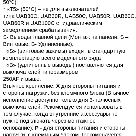
50℃)
* «T5» (50°C) – не для выключателей
типа
UAB
30
C
,
UAB
30
R
,
UAB
50
C
,
UAB
50
R
,
UAB
60
C
,
UAB60R и UAB100C с гидравлическим
замедлением срабатывания.
S- Выводы главной цепи (Монтаж на панели: S –
Винтовые, B- Удлиненные),
· «
S
» (винтовые зажимы) входят в стандартную
комплектацию всего модельного ряда
· «B» (удлиненные выводы) поставляются для
выключателей типоразмером
250AF и выше.
Втычное крепление:
X
для стороны питания и
стороны нагрузки, без клеммного блока (Втычное
исполнение доступно только для 3-полюсных
выключателей. Рекомендуется использовать в
том случае, когда внутренние аксессуары не
нужно подключать через монтажное
основание);
P
- для стороны питания и стороны
нагрузки, с клеммным блоком. (рекомендуется