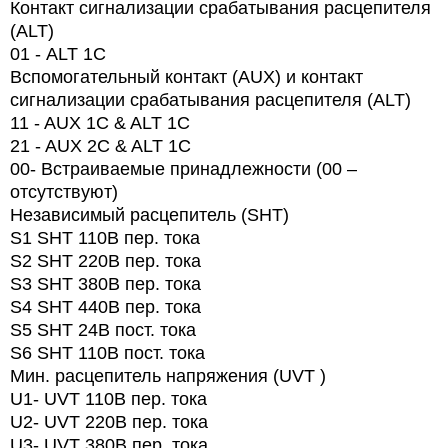
Контакт сигнализации срабатывания расцепителя
(ALT)
01 -
ALT
1
C
Вспомогательный контакт (AUX) и контакт
сигнализации срабатывания расцепителя (ALT)
11 - AUX 1C & ALT 1C
21 - AUX 2C & ALT 1C
00- Встраиваемые принадлежности (00 –
отсутствуют)
Независимый расцепитель (SHT)
S1 SHT 110В пер. тока
S2 SHT 220В пер. тока
S3 SHT 380В пер. тока
S4 SHT 440В пер. тока
S5 SHT 24В пост. тока
S6 SHT 110В пост. тока
Мин. расцепитель напряжения (UVT )
U1- UVT 110В пер. тока
U2- UVT 220В пер. тока
U3- UVT 380В пер. тока