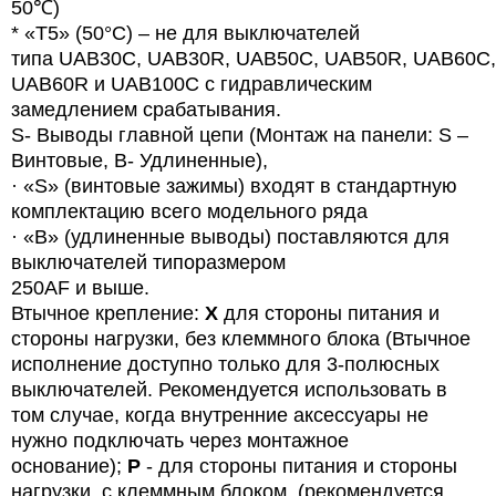
50℃)
* «T5» (50°C) – не для выключателей
типа
UAB
30
C
,
UAB
30
R
,
UAB
50
C
,
UAB
50
R
,
UAB
60
C
,
UAB60R и UAB100C с гидравлическим
замедлением срабатывания.
S- Выводы главной цепи (Монтаж на панели: S –
Винтовые, B- Удлиненные),
· «
S
» (винтовые зажимы) входят в стандартную
комплектацию всего модельного ряда
· «B» (удлиненные выводы) поставляются для
выключателей типоразмером
250AF и выше.
Втычное крепление:
X
для стороны питания и
стороны нагрузки, без клеммного блока (Втычное
исполнение доступно только для 3-полюсных
выключателей. Рекомендуется использовать в
том случае, когда внутренние аксессуары не
нужно подключать через монтажное
основание);
P
- для стороны питания и стороны
нагрузки, с клеммным блоком. (рекомендуется