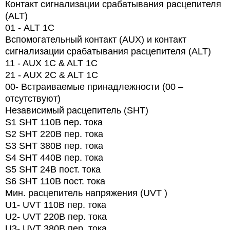
Контакт сигнализации срабатывания расцепителя
(ALT)
01 -
ALT
1
C
Вспомогательный контакт (AUX) и контакт
сигнализации срабатывания расцепителя (ALT)
11 - AUX 1C & ALT 1C
21 - AUX 2C & ALT 1C
00- Встраиваемые принадлежности (00 –
отсутствуют)
Независимый расцепитель (SHT)
S1 SHT 110В пер. тока
S2 SHT 220В пер. тока
S3 SHT 380В пер. тока
S4 SHT 440В пер. тока
S5 SHT 24В пост. тока
S6 SHT 110В пост. тока
Мин. расцепитель напряжения (UVT )
U1- UVT 110В пер. тока
U2- UVT 220В пер. тока
U3- UVT 380В пер. тока