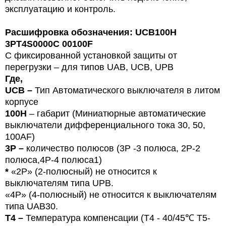
эксплуатацию и контроль.
Расшифровка обозначения: UCB100H
3PT4S0000C 00100F
С фиксированной установкой защиты от
перегрузки – для типов
U
AB, UCB, UPB
Где,
UCB –
Тип
Автоматического выключателя в литом
корпусе
100H
– габарит (Миниатюрные автоматические
выключатели дифференциального тока 30, 50,
100
AF
)
3P –
количество полюсов (3Р -3 полюса,
2P-2
полюса,4Р-4 полюса1)
*
«2P» (2-полюсный) не относится к
выключателям типа UPB.
«4P» (4-полюсный) не относится к выключателям
типа UAB30.
T4 –
Температура компенсации (T4 - 40/45℃ T5-