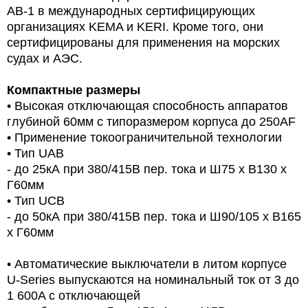
AB-1 в международных сертифицирующих
организациях KEMA и KERI. Кроме того, они
сертифицированы для применения на морских
судах и АЭС.
Компактные размеры
• Высокая отключающая способность аппаратов
глубиной 60мм с типоразмером корпуса до 250AF
• Применение токоограничительной технологии
• Тип UAB
- до 25кА при 380/415В пер. тока и Ш75 х В130 х
Г60мм
• Тип UCB
- до 50кА при 380/415В пер. тока и Ш90/105 х В165
х Г60мм
• Автоматические выключатели в литом корпусе
U-Series выпускаются на номинальный ток от 3 до
1 600A с отключающей