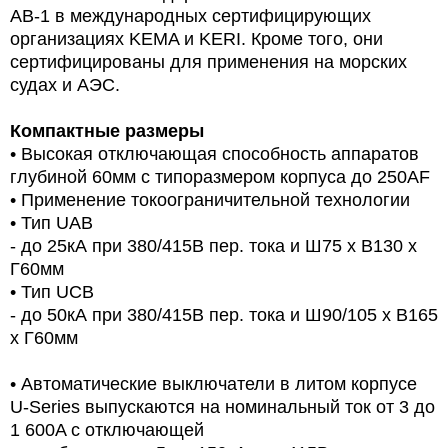
AB-1 в международных сертифицирующих
организациях KEMA и KERI. Кроме того, они
сертифицированы для применения на морских
судах и АЭС.
Компактные размеры
• Высокая отключающая способность аппаратов
глубиной 60мм с типоразмером корпуса до 250AF
• Применение токоограничительной технологии
• Тип UAB
- до 25кА при 380/415В пер. тока и Ш75 х В130 х
Г60мм
• Тип UCB
- до 50кА при 380/415В пер. тока и Ш90/105 х В165
х Г60мм
• Автоматические выключатели в литом корпусе
U-Series выпускаются на номинальный ток от 3 до
1 600A с отключающей