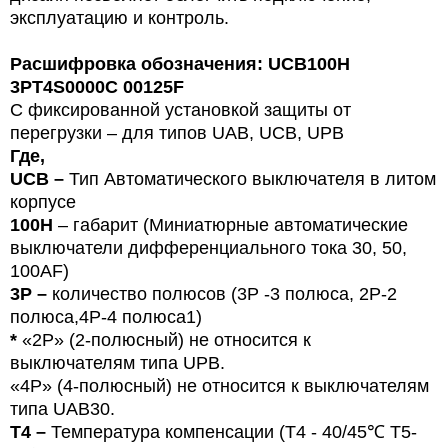
эксплуатацию и контроль.
Расшифровка обозначения: UCB100H
3PT4S0000C 00125F
С фиксированной установкой защиты от
перегрузки – для типов
U
AB, UCB, UPB
Где,
UCB –
Тип
Автоматического выключателя в литом
корпусе
100H
– габарит (Миниатюрные автоматические
выключатели дифференциального тока 30, 50,
100
AF
)
3P –
количество полюсов (3Р -3 полюса,
2P-2
полюса,4Р-4 полюса1)
*
«2P» (2-полюсный) не относится к
выключателям типа UPB.
«4P» (4-полюсный) не относится к выключателям
типа UAB30.
T4 –
Температура компенсации (T4 - 40/45℃ T5-