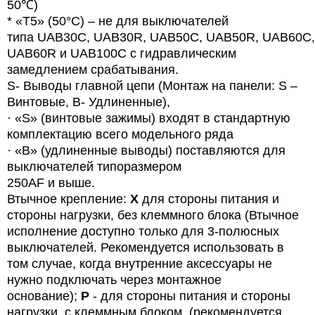
50℃)
* «T5» (50°C) – не для выключателей
типа
UAB
30
C
,
UAB
30
R
,
UAB
50
C
,
UAB
50
R
,
UAB
60
C
,
UAB60R и UAB100C с гидравлическим
замедлением срабатывания.
S- Выводы главной цепи (Монтаж на панели: S –
Винтовые, B- Удлиненные),
· «
S
» (винтовые зажимы) входят в стандартную
комплектацию всего модельного ряда
· «B» (удлиненные выводы) поставляются для
выключателей типоразмером
250AF и выше.
Втычное крепление:
X
для стороны питания и
стороны нагрузки, без клеммного блока (Втычное
исполнение доступно только для 3-полюсных
выключателей. Рекомендуется использовать в
том случае, когда внутренние аксессуары не
нужно подключать через монтажное
основание);
P
- для стороны питания и стороны
нагрузки, с клеммным блоком. (рекомендуется