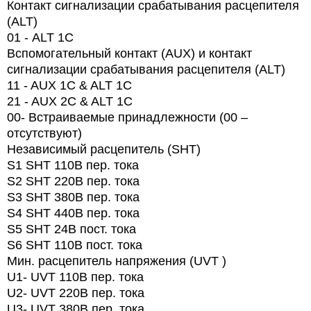
Контакт сигнализации срабатывания расцепителя
(ALT)
01 -
ALT
1
C
Вспомогательный контакт (AUX) и контакт
сигнализации срабатывания расцепителя (ALT)
11 - AUX 1C & ALT 1C
21 - AUX 2C & ALT 1C
00- Встраиваемые принадлежности (00 –
отсутствуют)
Независимый расцепитель (SHT)
S1 SHT 110В пер. тока
S2 SHT 220В пер. тока
S3 SHT 380В пер. тока
S4 SHT 440В пер. тока
S5 SHT 24В пост. тока
S6 SHT 110В пост. тока
Мин. расцепитель напряжения (UVT )
U1- UVT 110В пер. тока
U2- UVT 220В пер. тока
U3- UVT 380В пер. тока