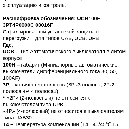
эксплуатацию и контроль.
Расшифровка обозначения: UCB100H
3PT4P0000C 00016F
С фиксированной установкой защиты от
перегрузки – для типов
U
AB, UCB, UPB
Где,
UCB –
Тип
Автоматического выключателя в литом
корпусе
100H
– габарит (Миниатюрные автоматические
выключатели дифференциального тока 30, 50,
100
AF
)
3P –
количество полюсов (3Р -3 полюса,
2P-2
полюса,4Р-4 полюса1)
*
«2P» (2-полюсный) не относится к
выключателям типа UPB.
«4P» (4-полюсный) не относится к выключателям
типа UAB30.
T4 –
Температура компенсации (T4 - 40/45℃ T5-