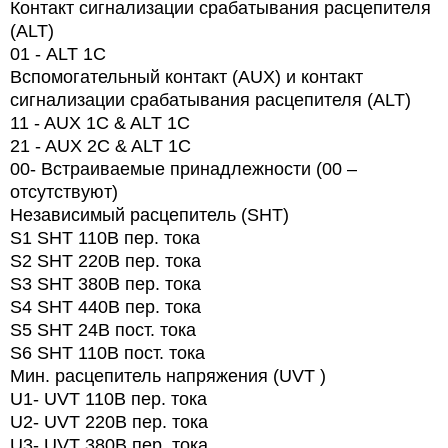
Контакт сигнализации срабатывания расцепителя
(ALT)
01 -
ALT
1
C
Вспомогательный контакт (AUX) и контакт
сигнализации срабатывания расцепителя (ALT)
11 - AUX 1C & ALT 1C
21 - AUX 2C & ALT 1C
00- Встраиваемые принадлежности (00 –
отсутствуют)
Независимый расцепитель (SHT)
S1 SHT 110В пер. тока
S2 SHT 220В пер. тока
S3 SHT 380В пер. тока
S4 SHT 440В пер. тока
S5 SHT 24В пост. тока
S6 SHT 110В пост. тока
Мин. расцепитель напряжения (UVT )
U1- UVT 110В пер. тока
U2- UVT 220В пер. тока
U3- UVT 380В пер. тока