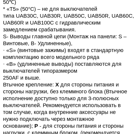
50℃)
* «T5» (50°C) – не для выключателей
типа
UAB
30
C
,
UAB
30
R
,
UAB
50
C
,
UAB
50
R
,
UAB
60
C
,
UAB60R и UAB100C с гидравлическим
замедлением срабатывания.
S- Выводы главной цепи (Монтаж на панели: S –
Винтовые, B- Удлиненные),
· «
S
» (винтовые зажимы) входят в стандартную
комплектацию всего модельного ряда
· «B» (удлиненные выводы) поставляются для
выключателей типоразмером
250AF и выше.
Втычное крепление:
X
для стороны питания и
стороны нагрузки, без клеммного блока (Втычное
исполнение доступно только для 3-полюсных
выключателей. Рекомендуется использовать в
том случае, когда внутренние аксессуары не
нужно подключать через монтажное
основание);
P
- для стороны питания и стороны
нагрузки, с клеммным блоком. (рекомендуется