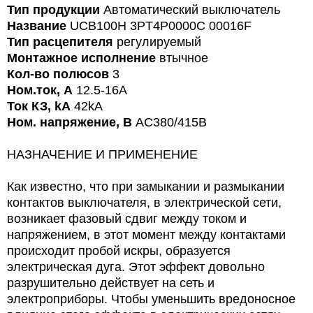
Тип продукции
Автоматический выключатель
Название
UCB100H 3PT4P0000C 00016F
Тип расцепителя
регулируемый
Монтажное исполнение
втычное
Кол-во полюсов
3
Ном.ток, А
12.5-16A
Ток КЗ, kA
42kA
Ном. напряжение, В
AC380/415В
НАЗНАЧЕНИЕ И ПРИМЕНЕНИЕ
Как известно, что при замыкании и размыкании
контактов выключателя, в электрической сети,
возникает фазовый сдвиг между током и
напряжением, в этот момент между контактами
происходит пробой искры, образуется
электрическая дуга. Этот эффект довольно
разрушительно действует на сеть и
электроприборы. Чтобы уменьшить вредоносное