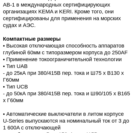
AB-1 в международных сертифицирующих
организациях KEMA и KERI. Кроме того, они
сертифицированы для применения на морских
судах и АЭС.
Компактные размеры
• Высокая отключающая способность аппаратов
глубиной 60мм с типоразмером корпуса до 250AF
• Применение токоограничительной технологии
• Тип UAB
- до 25кА при 380/415В пер. тока и Ш75 х В130 х
Г60мм
• Тип UCB
- до 50кА при 380/415В пер. тока и Ш90/105 х В165
х Г60мм
• Автоматические выключатели в литом корпусе
U-Series выпускаются на номинальный ток от 3 до
1 600A с отключающей